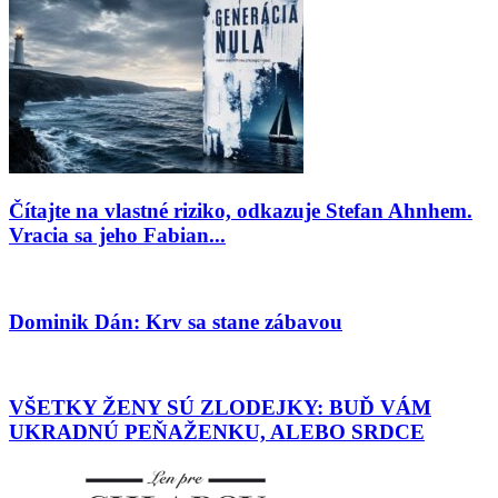
Čítajte na vlastné riziko, odkazuje Stefan Ahnhem.
Vracia sa jeho Fabian...
Dominik Dán: Krv sa stane zábavou
VŠETKY ŽENY SÚ ZLODEJKY: BUĎ VÁM
UKRADNÚ PEŇAŽENKU, ALEBO SRDCE