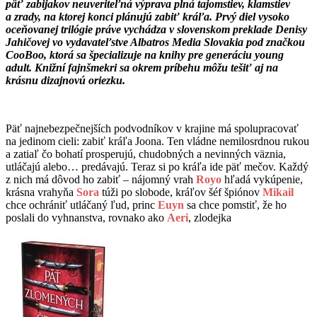
päť zabijakov neuveriteľná výprava plná tajomstiev, klamstiev
a zrady, na ktorej konci plánujú zabiť kráľa. Prvý diel vysoko
oceňovanej trilógie práve vychádza v slovenskom preklade Denisy
Jahičovej vo vydavateľstve Albatros Media Slovakia pod značkou
CooBoo, ktorá sa špecializuje na knihy pre generáciu young
adult. Knižní fajnšmekri sa okrem príbehu môžu tešiť aj na
krásnu dizajnovú oriezku.
Päť najnebezpečnejších podvodníkov v krajine má spolupracovať
na jedinom cieli: zabiť kráľa Joona. Ten vládne nemilosrdnou rukou
a zatiaľ čo bohatí prosperujú, chudobných a nevinných väznia,
utláčajú alebo… predávajú. Teraz si po kráľa ide päť mečov. Každý
z nich má dôvod ho zabiť – nájomný vrah
Royo
hľadá vykúpenie,
krásna vrahyňa
Sora
túži po slobode, kráľov šéf špiónov
Mikail
chce ochrániť utláčaný ľud, princ
Euyn
sa chce pomstiť, že ho
poslali do vyhnanstva, rovnako ako
Aeri
, zlodejka