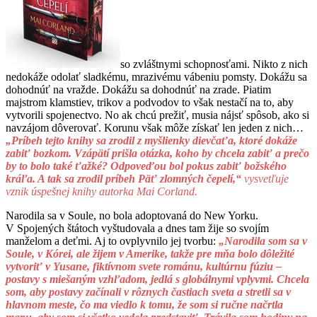
so zvláštnymi schopnosťami. Nikto z nich
nedokáže odolať sladkému, mrazivému vábeniu pomsty. Dokážu sa
dohodnúť na vražde. Dokážu sa dohodnúť na zrade. Piatim
majstrom klamstiev, trikov a podvodov to však nestačí na to, aby
vytvorili spojenectvo. No ak chcú prežiť, musia nájsť spôsob, ako si
navzájom dôverovať. Korunu však môže získať len jeden z nich…
„Príbeh tejto knihy sa zrodil z myšlienky dievčaťa, ktoré dokáže
zabiť bozkom. Vzápätí prišla otázka, koho by chcela zabiť a prečo
by to bolo také ťažké? Odpoveďou bol pokus zabiť božského
kráľa. A tak sa zrodil príbeh Päť zlomných čepelí,“
vysvetľuje
vznik úspešnej knihy autorka Mai Corland.
Narodila sa v Soule, no bola adoptovaná do New Yorku.
V Spojených štátoch vyštudovala a dnes tam žije so svojím
manželom a deťmi. Aj to ovplyvnilo jej tvorbu:
„Narodila som sa v
Soule, v Kórei, ale žijem v Amerike, takže pre mňa bolo dôležité
vytvoriť v Yusane, fiktívnom svete románu, kultúrnu fúziu –
postavy s miešaným vzhľadom, jedlá s globálnymi vplyvmi. Chcela
som, aby postavy začínali v rôznych častiach sveta a stretli sa v
hlavnom meste, čo ma viedlo k tomu, že som si ručne načrtla