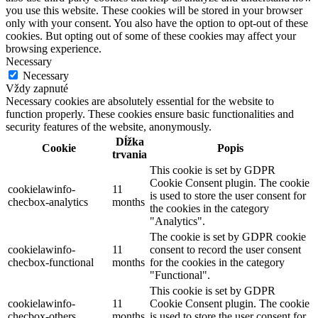
you use this website. These cookies will be stored in your browser
only with your consent. You also have the option to opt-out of these
cookies. But opting out of some of these cookies may affect your
browsing experience.
Necessary
Necessary
Vždy zapnuté
Necessary cookies are absolutely essential for the website to
function properly. These cookies ensure basic functionalities and
security features of the website, anonymously.
Dĺžka
Cookie
Popis
trvania
This cookie is set by GDPR
Cookie Consent plugin. The cookie
cookielawinfo-
11
is used to store the user consent for
checbox-analytics
months
the cookies in the category
"Analytics".
The cookie is set by GDPR cookie
cookielawinfo-
11
consent to record the user consent
checbox-functional
months
for the cookies in the category
"Functional".
This cookie is set by GDPR
cookielawinfo-
11
Cookie Consent plugin. The cookie
checbox-others
months
is used to store the user consent for