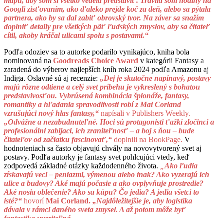
mapu, aby som si všetko vedela predstaviť. Trávila som hodiny na
Googli zisťovaním, ako ďaleko prejde koč za deň, alebo sa pýtala
partnera, ako by sa dal zabiť obrovský tvor. Na záver sa snažím
doplniť detaily pre všetkých päť ľudských zmyslov, aby sa čitateľ
cítil, akoby kráčal ulicami spolu s postavami.“
Podľa odoziev sa to autorke podarilo vynikajúco, kniha bola
nominovaná na
Goodreads Choice Award
v kategórii Fantasy a
zaradená do výberov najlepších kníh roka 2024 podľa Amazonu aj
Indiga. Oslavné sú aj recenzie:
„Dej je skutočne napínavý, postavy
majú rôzne odtiene a celý svet príbehu je vykreslený s bohatou
predstavivosťou. Vybrúsená kombinácia špionáže, fantasy,
romantiky a hľadania spravodlivosti robí z Mai Corland
vzrušujúci nový hlas fantasy,“
napísali v Publishers Weekly.
„Odvážne a nezabudnuteľné. Hoci sú protagonisti ťažkí zločinci a
profesionálni zabijaci, ich zraniteľnosť – a boj s ňou – bude
čitateľov od začiatku fascinovať,“
doplnili na BookPage.
V
hodnoteniach sa často objavujú chvály na novovytvorený svet aj
postavy. Podľa autorky je fantasy svet pohlcujúci vtedy, keď
zodpovedá základné otázky každodenného života.
„
Ako ľudia
získavajú veci – peniazmi, výmenou alebo inak? Ako vyzerajú ich
ulice a budovy? Aké majú počasie a ako ovplyvňuje prostredie?
Aké nosia oblečenie? Ako sa kúpu? Čo jedia? A jedia všetci to
isté?“
hovorí
Mai Corland.
„Najdôležitejšie je, aby logistika
dávala v rámci daného sveta zmysel. A až potom môže byť