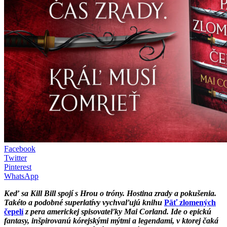
Facebook
Twitter
Pinterest
WhatsApp
Keď sa Kill Bill spojí s Hrou o tróny. Hostina zrady a pokušenia.
Takéto a podobné superlatívy vychvaľujú knihu
Päť zlomených
čepelí
z pera americkej spisovateľky Mai Corland. Ide o epickú
fantasy, inšpirovanú kórejskými mýtmi a legendami, v ktorej čaká