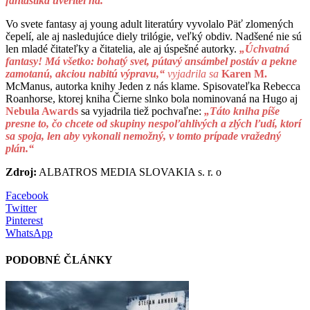
fantastika uveriteľná.
Vo svete fantasy aj young adult literatúry vyvolalo Päť zlomených
čepelí, ale aj nasledujúce diely trilógie, veľký obdiv. Nadšené nie sú
len mladé čitateľky a čitatelia, ale aj úspešné autorky.
„Úchvatná
fantasy! Má všetko: bohatý svet, pútavý ansámbel postáv a pekne
zamotanú, akciou nabitú výpravu,“
vyjadrila sa
Karen M.
McManus, autorka knihy Jeden z nás klame. Spisovateľka Rebecca
Roanhorse, ktorej kniha Čierne slnko bola nominovaná na Hugo aj
Nebula Awards
sa vyjadrila tiež pochvaľne:
„Táto kniha píše
presne to, čo chcete od skupiny nespoľahlivých a zlých ľudí, ktorí
sa spoja, len aby vykonali nemožný, v tomto prípade vražedný
plán.“
Zdroj:
ALBATROS MEDIA SLOVAKIA s. r. o
Facebook
Twitter
Pinterest
WhatsApp
PODOBNÉ ČLÁNKY