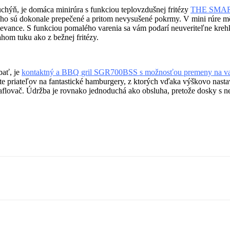
ýň, je domáca minirúra s funkciou teplovzdušnej fritézy
THE SMAR
o sú dokonale prepečené a pritom nevysušené pokrmy. V mini rúre môže
te lievance. S funkciou pomalého varenia sa vám podarí neuveriteľne kr
hom tuku ako z bežnej fritézy.
bať, je
kontaktný a BBQ gril SGR700BSS s možnosťou premeny na va
te priateľov na fantastické hamburgery, z ktorých vďaka výškovo nast
ne vaflovač. Údržba je rovnako jednoduchá ako obsluha, pretože dosky