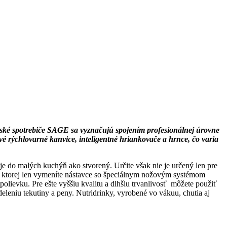
nské spotrebiče SAGE sa vyznačujú spojením profesionálnej úrovne
vé rýchlovarné kanvice, inteligentné hriankovače a hrnce, čo varia
 je do malých kuchýň ako stvorený. Určite však nie je určený len pre
a ktorej len vymeníte nástavce so špeciálnym nožovým systémom
olievku. Pre ešte vyššiu kvalitu a dlhšiu trvanlivosť môžete použiť
eniu tekutiny a peny. Nutridrinky, vyrobené vo vákuu, chutia aj