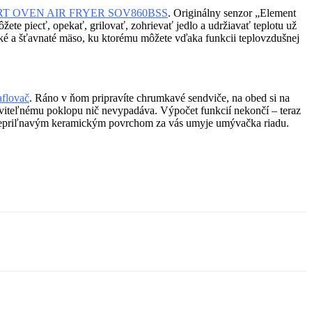
T OVEN AIR FRYER SOV860BSS
. Originálny senzor „Element
te piecť, opekať, grilovať, zohrievať jedlo a udržiavať teplotu už
ehké a šťavnaté mäso, ku ktorému môžete vďaka funkcii teplovzdušnej
flovač
. Ráno v ňom pripravíte chrumkavé sendviče, na obed si na
aviteľnému poklopu nič nevypadáva. Výpočet funkcií nekončí – teraz
 s nepriľnavým keramickým povrchom za vás umyje umývačka riadu.