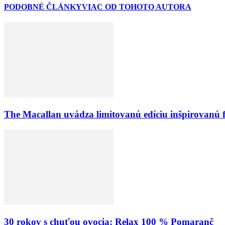
PODOBNÉ ČLÁNKY
VIAC OD TOHOTO AUTORA
The Macallan uvádza limitovanú edíciu inšpirovanú 
30 rokov s chuťou ovocia: Relax 100 % Pomaranč