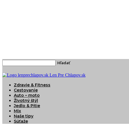
Len Pre Chlapov.sk
Zdravie & Fitness
Cestovanie
Auto – moto
Životný štýl
Jedlo & Pitie
Mix
Naše tipy
Súťaže