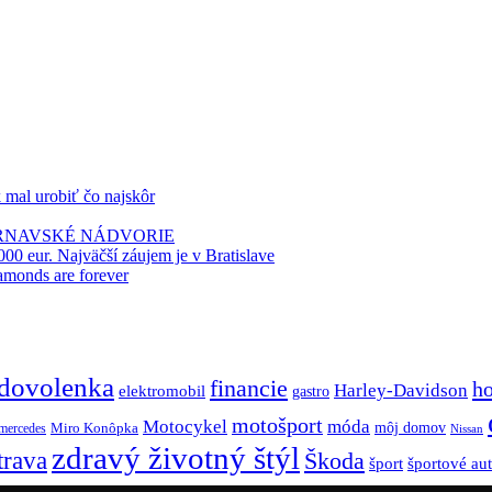
k mal urobiť čo najskôr
TRNAVSKÉ NÁDVORIE
000 eur. Najväčší záujem je v Bratislave
amonds are forever
dovolenka
financie
h
Harley-Davidson
elektromobil
gastro
motošport
móda
Motocykel
Miro Konôpka
môj domov
mercedes
Nissan
zdravý životný štýl
trava
Škoda
športové au
šport