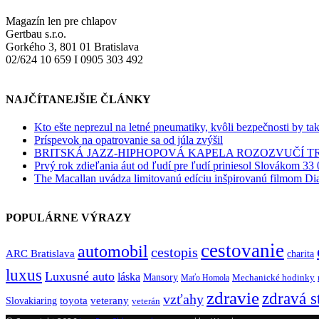
Magazín len pre chlapov
Gertbau s.r.o.
Gorkého 3, 801 01 Bratislava
02/624 10 659 I 0905 303 492
NAJČÍTANEJŠIE ČLÁNKY
Kto ešte neprezul na letné pneumatiky, kvôli bezpečnosti by ta
Príspevok na opatrovanie sa od júla zvýšil
BRITSKÁ JAZZ-HIPHOPOVÁ KAPELA ROZOZVUČÍ 
Prvý rok zdieľania áut od ľudí pre ľudí priniesol Slovákom 33 
The Macallan uvádza limitovanú edíciu inšpirovanú filmom Di
POPULÁRNE VÝRAZY
cestovanie
automobil
cestopis
ARC Bratislava
charita
luxus
Luxusné auto
láska
Mansory
Mechanické hodinky
Maťo Homola
zdravie
zdravá s
vzťahy
toyota
veterany
Slovakiaring
veterán