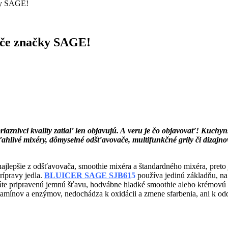
čky SAGE!
iče značky SAGE!
iaznivci kvality zatiaľ len objavujú. A veru je čo objavovať! Kuchy
ahlivé mixéry, dômyselné odšťavovače, multifunkčné grily či dizajno
o najlepšie z odšťavovača, smoothie mixéra a štandardného mixéra, preto
rípravy jedla.
BLUICER SAGE SJB61
5
používa jedinú základňu, n
máte pripravenú jemnú šťavu, hodvábne hladké smoothie alebo krémovú p
ínov a enzýmov, nedochádza k oxidácii a zmene sfarbenia, ani k oddel