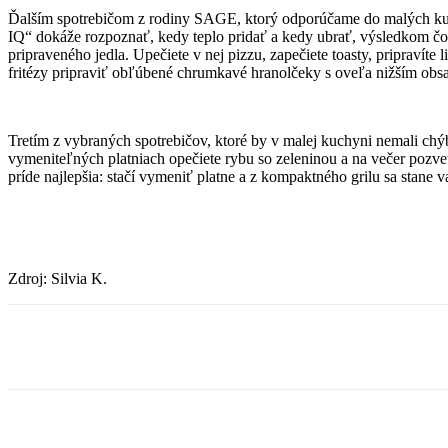
Ďalším spotrebičom z rodiny SAGE, ktorý odporúčame do malých kuch
IQ“ dokáže rozpoznať, kedy teplo pridať a kedy ubrať, výsledkom čoh
pripraveného jedla. Upečiete v nej pizzu, zapečiete toasty, pripraví
fritézy pripraviť obľúbené chrumkavé hranolčeky s oveľa nižším obsa
Tretím z vybraných spotrebičov, ktoré by v malej kuchyni nemali chý
vymeniteľných platniach opečiete rybu so zeleninou a na večer pozve
príde najlepšia: stačí vymeniť platne a z kompaktného grilu sa sta
Zdroj: Silvia K.