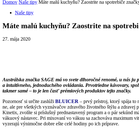
Domov
Naše tipy
Máte malú kuchyňu? Zaostrite na spotrebiče zna
Naše tipy
Máte malú kuchyňu? Zaostrite na spotreb
27. mája 2020
Austrálska značka SAGE má vo svete dlhoročné renomé, u nás ju pr
a intuitívneho, jednoduchého ovládania. Prvotriedne kávovary, spoľ
takmer samé – to je len časť prémiových produktov tejto značky.
Pozornosť si určite zaslúži
BLUICER
– prvý prístroj, ktorý spája t
ne, ale pre všetkých vyznávačov zdravého životného štýlu a zdravej p
Kinetix, zvolíte si príslušný prednastavený program a o pár sekúnd 
vákuový nástavec. Pri mixovaní vo vákuu sa zachováva maximum vitam
vyzerajú výnimočne dobre ešte celé hodiny po ich príprave.