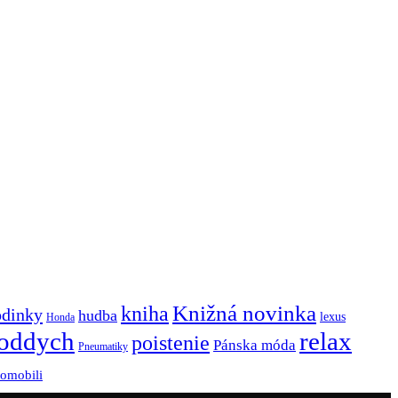
Knižná novinka
kniha
odinky
hudba
lexus
Honda
oddych
relax
poistenie
Pánska móda
Pneumatiky
tomobili