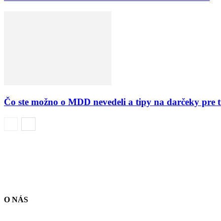
Čo ste možno o MDD nevedeli a tipy na darčeky pre 
O NÁS