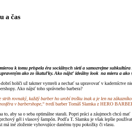
u a čas
mierou k tomu prispela éra sociálnych sietí a samozrejme subkultúra
 upraveným ako zo škatuľky. Ako nájsť ideálny look na mieru a ako
í-dobrí holiči už takmer vymreli a nechať sa upravovať v kaderníctve ni
arbershopy. Ako nájsť toho správneho barbera?
ci je strih rovnaký, každý barber ho urobí trošku inak a je len na zákaz
tmosféra v barbershope
,“ tvrdí barber Tomáš Slamka z HERO BARBE
 to, aby sa o seba optimálne starali. Popri práci a záujmoch chcú ma
 sprchový gél i vlasový šampón. Podľa T. Slamku je však lepšie použív
kt má iné zloženie vyhovujúce danému typu pokožky či vlasu.