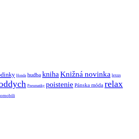
Knižná novinka
kniha
odinky
hudba
lexus
Honda
oddych
relax
poistenie
Pánska móda
Pneumatiky
tomobili