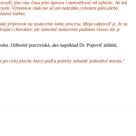
avejší, tým viac času jeho úprava i starostlivosť oň zaberie. Ak má
česom. Výnimkou však nie sú ani nakrátko vyholení páni alebo,
úsený barber.
ejaký prípravok na zastavenie tohto procesu. Moja odpoveď je, že za
vujúci charakter, ale samotné zastavenie padania vlasov nie je
ensku. Odborné pracoviská, ako napríklad Dr. Popovič inštitút,
e po celej ploche hlavy podľa potreby zahustiť jednotlivé miesta
,“