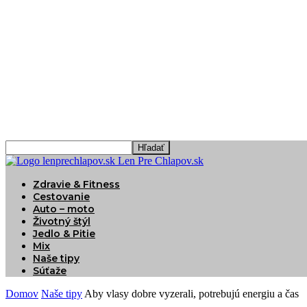
Len Pre Chlapov.sk
Zdravie & Fitness
Cestovanie
Auto – moto
Životný štýl
Jedlo & Pitie
Mix
Naše tipy
Súťaže
Domov
Naše tipy
Aby vlasy dobre vyzerali, potrebujú energiu a čas