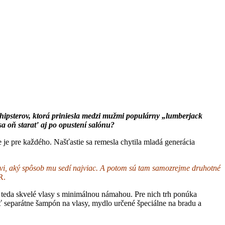
 hipsterov, ktorá priniesla medzi mužmi populárny „lumberjack
 sa oň starať aj po opustení salónu?
e je pre každého. Našťastie sa remesla chytila mladá generácia
níkovi, aký spôsob mu sedí najviac. A potom sú tam samozrejme druhotné
R.
ť teda skvelé vlasy s minimálnou námahou. Pre nich trh ponúka
ať separátne šampón na vlasy, mydlo určené špeciálne na bradu a