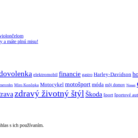
 violončelom
y a máte plnú misu!
dovolenka
financie
h
Harley-Davidson
elektromobil
gastro
motošport
móda
Motocykel
Miro Konôpka
môj domov
mercedes
Nissan
zdravý životný štýl
trava
Škoda
športové au
šport
hlas s ich používaním.