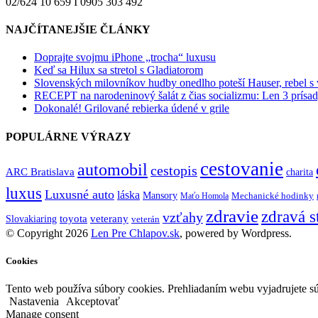
02/624 10 659 I 0905 303 492
NAJČÍTANEJŠIE ČLÁNKY
Doprajte svojmu iPhone „trocha“ luxusu
Keď sa Hilux sa stretol s Gladiatorom
Slovenských milovníkov hudby onedlho poteší Hauser, rebel s
RECEPT na narodeninový šalát z čias socializmu: Len 3 prísad
Dokonalé! Grilované rebierka údené v grile
POPULÁRNE VÝRAZY
cestovanie
automobil
cestopis
ARC Bratislava
charita
luxus
Luxusné auto
láska
Mansory
Mechanické hodinky
Maťo Homola
zdravie
zdravá s
vzťahy
toyota
veterany
Slovakiaring
veterán
© Copyright 2026
Len Pre Chlapov.sk
, powered by Wordpress.
Cookies
Tento web používa súbory cookies. Prehliadaním webu vyjadrujete sú
Nastavenia
Akceptovať
Manage consent