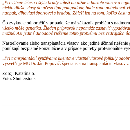
„
Pri výbere účesu i štýlu brady záleží na dĺžke a hustote vlasov a na
niekto dlhšie vlasy do účesu tipu pompadour, bude ráno potrebovať v
naopak, dlhovlasí športovci s bradou. Záleží len na tom, koľko času 
Čo zvyknete odporučiť v prípade, že má zákazník problém s nadme
všetko môže genetika. Žiaden prípravok nepomôže zastaviť vypadávanie
možné. Asi jediné dlhodobé riešenie tohto problému bez vedľajších úč
Nastreľovanie alebo transplantácia vlasov, ako jediné účinné riešenie
ponúkajú bezplatné konzultácie a v prípade potreby profesionálne vy
„
Pri transplantácií využívame klientove vlastné vlasové folikuly odob
vysvetľuje MUDr. Ján Popovič, špecialista na transplantáciu vlasov z 
Zdroj: Katarína S.
Foto: Shutterstock