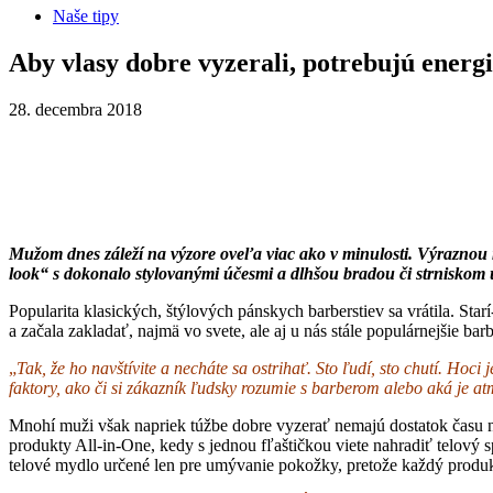
Naše tipy
Aby vlasy dobre vyzerali, potrebujú energi
28. decembra 2018
Mužom dnes záleží na výzore oveľa viac ako v minulosti. Výraznou 
look“ s dokonalo stylovanými účesmi a dlhšou bradou či strniskom
Popularita klasických, štýlových pánskych barberstiev sa vrátila. Star
a začala zakladať, najmä vo svete, ale aj u nás stále populárnejšie b
„
Tak, že ho navštívite a necháte sa ostrihať. Sto ľudí, sto chutí. Ho
faktory, ako či si zákazník ľudsky rozumie s barberom alebo aká je a
Mnohí muži však napriek túžbe dobre vyzerať nemajú dostatok času na
produkty All-in-One, kedy s jednou fľaštičkou viete nahradiť telový
telové mydlo určené len pre umývanie pokožky, pretože každý produ