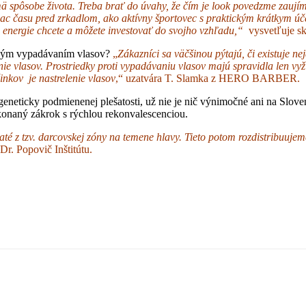
jmä spôsobe života. Treba brať do úvahy, že čím je look povedzme zaujím
iac času pred zrkadlom, ako aktívny športovec s praktickým krátkym ú
a energie chcete a môžete investovať do svojho vzhľadu,“
vysvetľuje sk
rným vypadávaním vlasov?
„
Zákazníci sa väčšinou pýtajú, či existuje n
 vlasov. Prostriedky proti vypadávaniu vlasov majú spravidla len vyži
inkov je nastrelenie vlasov
,“ uzatvára T. Slamka z HERO BARBER.
 geneticky podmienenej plešatosti, už nie je nič výnimočné ani na Slov
konaný zákrok s rýchlou rekonvalescenciou.
raté z tzv. darcovskej zóny na temene hlavy. Tieto potom rozdistribuujem
Dr. Popovič Inštitútu.