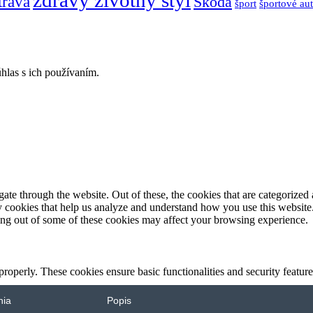
trava
Škoda
športové au
šport
hlas s ich používaním.
e through the website. Out of these, the cookies that are categorized a
rty cookies that help us analyze and understand how you use this websit
ting out of some of these cookies may affect your browsing experience.
 properly. These cookies ensure basic functionalities and security featu
nia
Popis