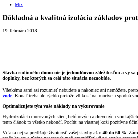
Mix
Dôkladná a kvalitná izolácia základov pro
19. februára 2018
Stavba rodinného domu nie je jednodňovou záležitosťou a vy sa po
doplnky, bez ktorých sa celá táto situácia nezaobíde.
Všetkému sami asi rozumieť nebudete a nakoniec ani nemôžete, preto j
vode
. Konať treba ale rýchlo pretože vlhkosť na murive a spodná v
Optimalizujete tým vaše náklady na vykurovanie
Hydroizolácia murovaných stien, betónových a drevených vonkajších 
tento článok to všetko nekončí. Pocítiť na vlastnej koži pozitívne účin
Vďaka nej sa predlžuje životnosť vašej stavby až o
40 do 60 %
. Zár