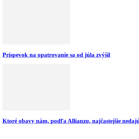
Príspevok na opatrovanie sa od júla zvýšil
Ktoré obavy nám, podľa Allianzu, najčastejšie nedaj