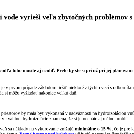
ti vode vyrieši veľa zbytočných problémov 
dľa toho musíte aj riadiť. Preto by ste si pri už pri jej plánovan
e v prvom prípade základom riešiť niektoré z týchto vecí s odborníkmi
oda si môžu vyžiadať nakoniec veľkú daň.
priestorov by mala byť vykonaná v nadväznosti na hydroizoláciou vnúto
ky kvalitnej hydroizolácie znamená, že si ju necháte aj reálne urobiť.
oveň sa náklady na vykurovanie znižujú
minimálne o 15 %
, čo je pre