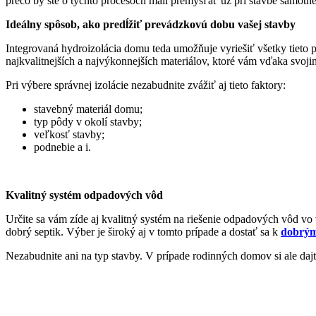
prečo by ste o týchto procesoch mali premýšľať už pri stavbe samot
Ideálny spôsob, ako predĺžiť prevádzkovú dobu vašej stavby
Integrovaná hydroizolácia domu teda umožňuje vyriešiť všetky tieto p
najkvalitnejších a najvýkonnejších materiálov, ktoré vám vďaka svoji
Pri výbere správnej izolácie nezabudnite zvážiť aj tieto faktory:
stavebný materiál domu;
typ pôdy v okolí stavby;
veľkosť stavby;
podnebie a i.
Kvalitný systém odpadových vôd
Určite sa vám zíde aj kvalitný systém na riešenie odpadových vôd v
dobrý septik. Výber je široký aj v tomto prípade a dostať sa k
dobrým
Nezabudnite ani na typ stavby. V prípade rodinných domov si ale dajt