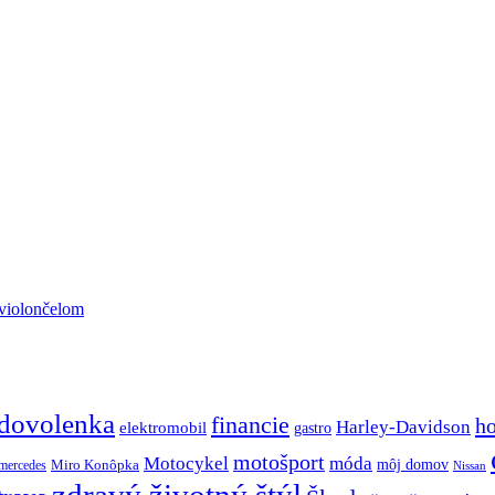
 violončelom
dovolenka
financie
h
Harley-Davidson
elektromobil
gastro
motošport
móda
Motocykel
Miro Konôpka
môj domov
mercedes
Nissan
zdravý životný štýl