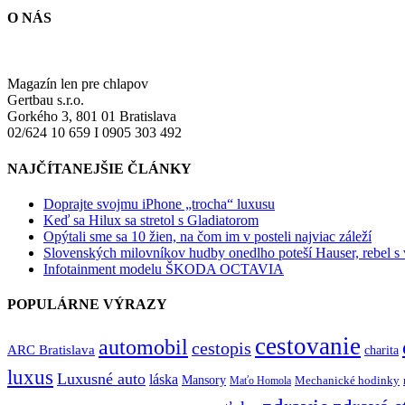
O NÁS
Magazín len pre chlapov
Gertbau s.r.o.
Gorkého 3, 801 01 Bratislava
02/624 10 659 I 0905 303 492
NAJČÍTANEJŠIE ČLÁNKY
Doprajte svojmu iPhone „trocha“ luxusu
Keď sa Hilux sa stretol s Gladiatorom
Opýtali sme sa 10 žien, na čom im v posteli najviac záleží
Slovenských milovníkov hudby onedlho poteší Hauser, rebel s
Infotainment modelu ŠKODA OCTAVIA
POPULÁRNE VÝRAZY
cestovanie
automobil
cestopis
ARC Bratislava
charita
luxus
Luxusné auto
láska
Mansory
Mechanické hodinky
Maťo Homola