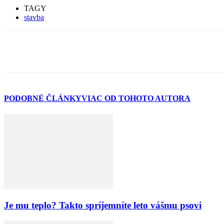
TAGY
stavba
PODOBNÉ ČLÁNKY
VIAC OD TOHOTO AUTORA
Je mu teplo? Takto spríjemníte leto vášmu psovi