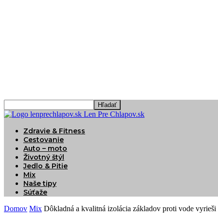
Len Pre Chlapov.sk
Zdravie & Fitness
Cestovanie
Auto – moto
Životný štýl
Jedlo & Pitie
Mix
Naše tipy
Súťaže
Domov
Mix
Dôkladná a kvalitná izolácia základov proti vode vyrieš