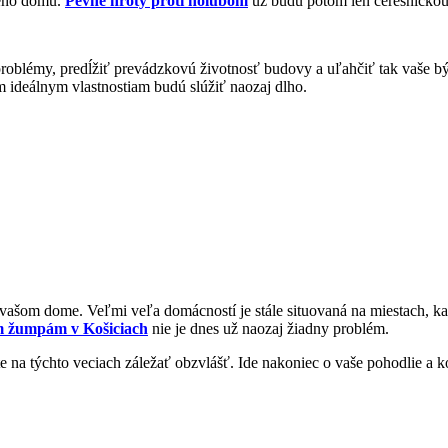
ného domu.
Pevné hroty proti holubom
už budú potom len čerešničkou 
roblémy, predĺžiť prevádzkovú životnosť budovy a uľahčiť tak vaše býva
m ideálnym vlastnostiam budú slúžiť naozaj dlho.
o vašom dome. Veľmi veľa domácností je stále situovaná na miestach, 
 žumpám v Košiciach
nie je dnes už naozaj žiadny problém.
e na týchto veciach záležať obzvlášť. Ide nakoniec o vaše pohodlie a k