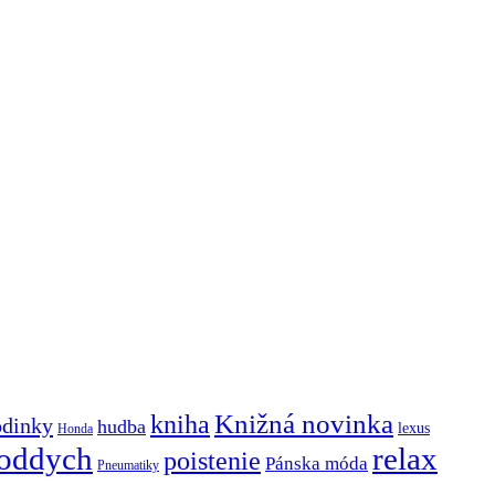
Knižná novinka
kniha
odinky
hudba
lexus
Honda
oddych
relax
poistenie
Pánska móda
Pneumatiky