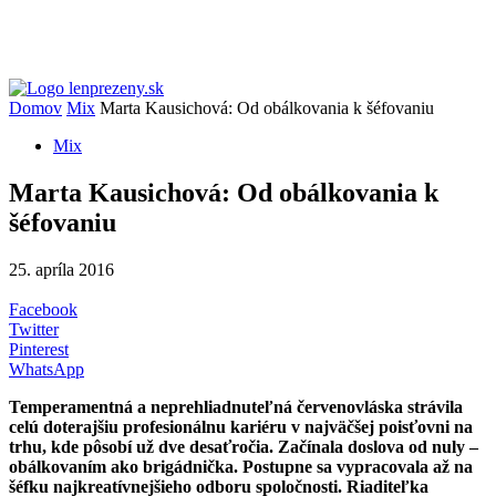
Domov
Mix
Marta Kausichová: Od obálkovania k šéfovaniu
Mix
Marta Kausichová: Od obálkovania k
šéfovaniu
25. apríla 2016
Facebook
Twitter
Pinterest
WhatsApp
Temperamentná a neprehliadnuteľná červenovláska strávila
celú doterajšiu profesionálnu kariéru v najväčšej poisťovni na
trhu, kde pôsobí už dve desaťročia. Začínala doslova od nuly –
obálkovaním ako brigádnička. Postupne sa vypracovala až na
šéfku najkreatívnejšieho odboru spoločnosti. Riaditeľka