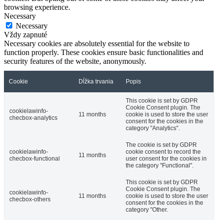
browsing experience.
Necessary
Necessary
Vždy zapnuté
Necessary cookies are absolutely essential for the website to
function properly. These cookies ensure basic functionalities and
security features of the website, anonymously.
Cookie
Dĺžka trvania
Popis
This cookie is set by GDPR
Cookie Consent plugin. The
cookielawinfo-
11 months
cookie is used to store the user
checbox-analytics
consent for the cookies in the
category "Analytics".
The cookie is set by GDPR
cookielawinfo-
cookie consent to record the
11 months
checbox-functional
user consent for the cookies in
the category "Functional".
This cookie is set by GDPR
Cookie Consent plugin. The
cookielawinfo-
11 months
cookie is used to store the user
checbox-others
consent for the cookies in the
category "Other.