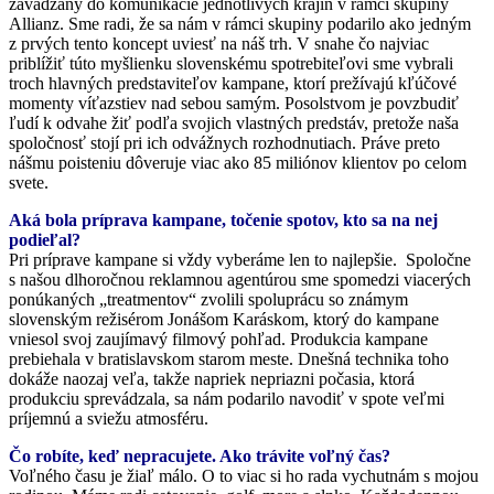
zavádzaný do komunikácie jednotlivých krajín v rámci skupiny
Allianz. Sme radi, že sa nám v rámci skupiny podarilo ako jedným
z prvých tento koncept uviesť na náš trh. V snahe čo najviac
priblížiť túto myšlienku slovenskému spotrebiteľovi sme vybrali
troch hlavných predstaviteľov kampane, ktorí prežívajú kľúčové
momenty víťazstiev nad sebou samým. Posolstvom je povzbudiť
ľudí k odvahe žiť podľa svojich vlastných predstáv, pretože naša
spoločnosť stojí pri ich odvážnych rozhodnutiach. Práve preto
nášmu poisteniu dôveruje viac ako 85 miliónov klientov po celom
svete.
Aká bola príprava kampane, točenie spotov, kto sa na nej
podieľal?
Pri príprave kampane si vždy vyberáme len to najlepšie. Spoločne
s našou dlhoročnou reklamnou agentúrou sme spomedzi viacerých
ponúkaných „treatmentov“ zvolili spoluprácu so známym
slovenským režisérom Jonášom Karáskom, ktorý do kampane
vniesol svoj zaujímavý filmový pohľad. Produkcia kampane
prebiehala v bratislavskom starom meste. Dnešná technika toho
dokáže naozaj veľa, takže napriek nepriazni počasia, ktorá
produkciu sprevádzala, sa nám podarilo navodiť v spote veľmi
príjemnú a sviežu atmosféru.
Čo robíte, keď nepracujete. Ako trávite voľný čas?
Voľného času je žiaľ málo. O to viac si ho rada vychutnám s mojou