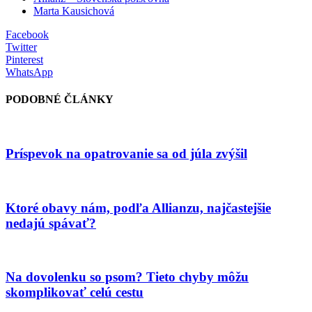
Marta Kausichová
Facebook
Twitter
Pinterest
WhatsApp
PODOBNÉ ČLÁNKY
Príspevok na opatrovanie sa od júla zvýšil
Ktoré obavy nám, podľa Allianzu, najčastejšie
nedajú spávať?
Na dovolenku so psom? Tieto chyby môžu
skomplikovať celú cestu