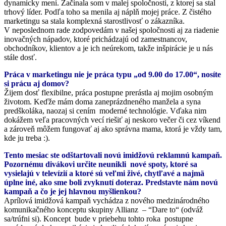
dynamicky mení. Začínala som v malej spoločnosti, z ktorej sa stal
trhový líder. Podľa toho sa menila aj náplň mojej práce. Z čistého
marketingu sa stala komplexná starostlivosť o zákazníka.
V neposlednom rade zodpovedám v našej spoločnosti aj za riadenie
inovačných nápadov, ktoré prichádzajú od zamestnancov,
obchodníkov, klientov a je ich neúrekom, takže inšpirácie je u nás
stále dosť.
Práca v marketingu nie je práca typu „od 9.00 do 17.00“, nosíte
si prácu aj domov?
Žijem dosť flexibilne, práca postupne prerástla aj mojim osobným
životom. Keďže mám doma zaneprázdneného manžela a syna
predškoláka, naozaj si cením moderné technológie. Vďaka nim
dokážem veľa pracovných vecí riešiť aj neskoro večer či cez víkend
a zároveň môžem fungovať aj ako správna mama, ktorá je vždy tam,
kde ju treba :).
Tento mesiac ste odštartovali novú imidžovú reklamnú kampaň.
Pozornému divákovi určite neunikli nové spoty, ktoré sa
vysielajú v televízií a ktoré sú veľmi živé, chytľavé a najmä
úplne iné, ako sme boli zvyknutí doteraz. Predstavte nám novú
kampaň a čo je jej hlavnou myšlienkou?
Aprílová imidžová kampaň vychádza z nového medzinárodného
komunikačného konceptu skupiny Allianz – “Dare to“ (odváž
sa/trúfni si). Koncept bude v priebehu tohto roka postupne