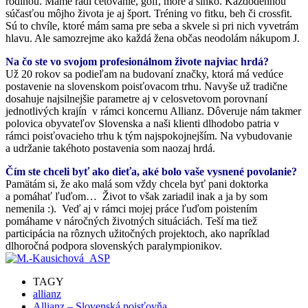
rodinou. Máme radi cetovanie, golf, more a slnko. Každodennou
súčasťou môjho života je aj šport. Tréning vo fitku, beh či crossfit.
Sú to chvíle, ktoré mám sama pre seba a skvele si pri nich vyvetrám
hlavu. Ale samozrejme ako každá žena občas neodolám nákupom J.
Na čo ste vo svojom profesionálnom živote najviac hrdá?
Už 20 rokov sa podieľam na budovaní značky, ktorá má vedúce
postavenie na slovenskom poisťovacom trhu. Navyše už tradične
dosahuje najsilnejšie parametre aj v celosvetovom porovnaní
jednotlivých krajín v rámci koncernu Allianz. Dôveruje nám takmer
polovica obyvateľov Slovenska a naši klienti dlhodobo patria v
rámci poisťovacieho trhu k tým najspokojnejším. Na vybudovanie
a udržanie takéhoto postavenia som naozaj hrdá.
Čím ste chceli byť ako dieťa, aké bolo vaše vysnené povolanie?
Pamätám si, že ako malá som vždy chcela byť pani doktorka
a pomáhať ľuďom… Život to však zariadil inak a ja by som
nemenila :). Veď aj v rámci mojej práce ľuďom poistením
pomáhame v náročných životných situáciách. Teší ma tiež
participácia na rôznych užitočných projektoch, ako napríklad
dlhoročná podpora slovenských paralympionikov.
TAGY
allianz
Allianz – Slovenská poisťovňa