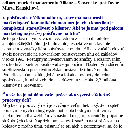
odboru market manažmentu Allianz – Slovenskej poisťovne
Marta Kausichová.
V poisťovni ste šéfkou odboru, ktorý má na starosti
marketingovú komunikáciu monitoruje trh a koordinuje
komplexnú starostlivosť o klientov. Aké to je mať pod palcom
marketing najväčšej poisťovne na trhu?
Je to predovšetkým zaväzujúce. Jednou z našich dlhodobých
a najdôležitejších úloh je budovanie, respektíve udržiavanie
parametrov značky lídra poisťovacieho trhu. Allianz začal budovať
svoje postavenie na slovenskom poisťovacom trhu od základov
v roku 1993. Postupným investovaním do značky a rozširovaním
obchodných sietí si posilňoval svoju pozíciu. Následným zlúčením
so Slovenskou poisťovňou získal postavenie trhového lídra.
Podarilo sa nám skĺbiť globálne a lokálne hodnoty do jednej
spoločnosti, ktorá si vybudovala dôveru u viac ako 2,2 milióna
klientov na Slovensku.
Čo všetko je náplňou vašej práce, ako vyzerá váš bežný
pracovný deň?
Môj bežný pracovný deň je zvyčajne veľmi hektický. Je to spleť
porád, interných mítingov,stretnutí s obchodnými partnermi,
telekonferencií a webinárov s našimi kolegami z centrály, prípadne
služobných ciest. Napriek tomu sa však snažím nájsť si čas aj na
kolegov z mojho tímu, pristaviť sa pri nich a porozprávať sa, čo je