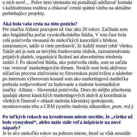
u nich nové… Práve tieto stretnutia mi pomáhajú udržiavať kontakt
s každodennou realitou a získavať cennú spätnú väzbu na aktuálne
prebiehajúce projekty.
Aká bola vaša cesta na túto pozíciu?
Pre značku Allianz pracujem už viac ako 20 rokov. Začínala som
ako brigádnička počas vysokoškolského štúdia. V tom čase bola
celá poisťovňa vtesnaná do niekoľkých kancelárií s hŕstkou
zamestancov, takže si viete predstaviť, že každý musel robiť všetko.
Takže ani ja som sa nevyhla frankovaniu obálok, zaznamenávaniu
prijatých platieb, organizácii školení ani abecednému triedeniu
zmlúv J. Po ukončení štúdia, ako poisťovňa rástla, som sa začala
viac venovať marketingovým témam. Neskôr som bola aktívnou
súčasťou procesu zlučovania so Slovenskou poisťovňou a následne
po internom výberovom konaní som ako marketingová riaditeľka
prebrala zodpovednosť za budovanie a riadenie komunikácie
značky Allianz – Slovenská poisťovňa. Dnes do môjho pôsobenia
spadajú okrem klasických marketingových aktivít aj koordinácia
všetkých činností v oblasti riadenia klientskej spokojnosti,
monitorovania trhu a CRM
(systém riadenia zákazníkov, pozn. red.).
Po toľkých rokoch na kreatívnom mieste necítite, že „všetko už
bolo vymyslené“, alebo máte stále veľa inšpirácie na nové
nápady?
Je to síce niekoľko rokov na jednom mieste, ktoré sa však neustále