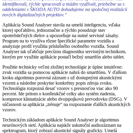
identifikovali, rýchle spracovali a múdro využívali, priebežne sa s
oddeleniami v ŠKODA AUTO dohadujeme na spoločnej realizácii
nových digitalizačných projektov.“
Aplikácia Sound Analyser stavila na umelú inteligenciu, vďaka
ktorej spoľahlivo, jednoznačne a rýchlo posudzuje stav
opotrebiteľných dielov a upozorňuje na nutné servisné zásahy.
Program na to využíva rôzne špecifické parametre vozidla a
analyzuje profil využitia príslušného osobného vozidla. Sound
Analyser tak uľahčuje precíznu diagnostiku servisným technikom,
ktorým pre využitie aplikácie postačí bežný smartfón alebo tablet.
Použitie technicky veľmi zložitej technológie je úplne intuitívne:
zvuk vozidla sa pomocou aplikácie nahrá do smartfónu. V ďalšom
kroku algoritmus porovná záznam s už dostupnými akustickými
vzormi a následne poskytne konkrétny popis zdroja zvuku.
Technológia rozpozná desať vzorov s presnosťou viac ako 90
percent. Ide pritom o konštrukčné celky ako systém riadenia,
kompresor klimatizácie alebo dvojspojkovú prevodovku (DSG). V
súčasnosti sa aplikácia „trénuje“ na rozpoznanie ďalších akustických
vzorov.
Technickým základom aplikácie Sound Analyser je algoritmus
neurónových sietí. Aplikácia najskôr uskutoční audiozáznam na
spektrogram, ktorý zobrazí akustické signály graficky. Umelá