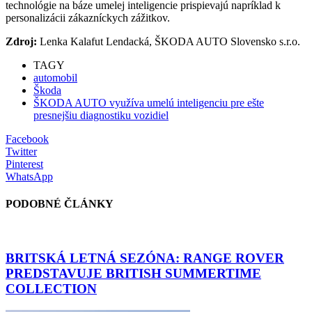
technológie na báze umelej inteligencie prispievajú napríklad k
personalizácii zákazníckych zážitkov.
Zdroj:
Lenka Kalafut Lendacká, ŠKODA AUTO Slovensko s.r.o.
TAGY
automobil
Škoda
ŠKODA AUTO využíva umelú inteligenciu pre ešte
presnejšiu diagnostiku vozidiel
Facebook
Twitter
Pinterest
WhatsApp
PODOBNÉ ČLÁNKY
BRITSKÁ LETNÁ SEZÓNA: RANGE ROVER
PREDSTAVUJE BRITISH SUMMERTIME
COLLECTION