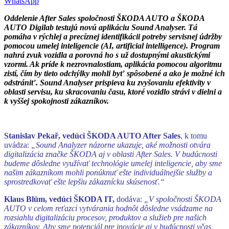
WhatsApp
Oddelenie After Sales spoločnosti ŠKODA AUTO a ŠKODA
AUTO Digilab testujú novú aplikáciu Sound Analyser. Tá
pomáha v rýchlej a precíznej identifikácii potreby servisnej údržby
pomocou umelej inteligencie (AI, artificial intelligence). Program
nahrá zvuk vozidla a porovná ho s už dostupnými akustickými
vzormi. Ak príde k nezrovnalostiam, aplikácia pomocou algoritmu
zistí, čím by tieto odchýlky mohli byť spôsobené a ako je možné ich
odstrániť. Sound Analyser prispieva ku zvyšovaniu efektivity v
oblasti servisu, ku skracovaniu času, ktoré vozidlo strávi v dielni a
k vyššej spokojnosti zákazníkov.
Stanislav Pekař, vedúci ŠKODA AUTO After Sales
, k tomu
uvádza:
„Sound Analyzer názorne ukazuje, aké možnosti otvára
digitalizácia značke ŠKODA aj v oblasti After Sales. V budúcnosti
budeme dôsledne využívať technológie umelej inteligencie, aby sme
našim zákazníkom mohli ponúknuť ešte individuálnejšie služby a
sprostredkovať ešte lepšiu zákaznícku skúsenosť.“
Klaus Blüm, vedúci ŠKODA IT,
dodáva:
„V spoločnosti ŠKODA
AUTO v celom reťazci vytvárania hodnôt dôsledne vsádzame na
rozsiahlu digitalizáciu procesov, produktov a služieb pre našich
zákazníkov. Aby sme potenciál pre inovácie aj v budúcnosti včas