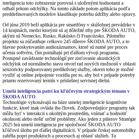
inteligencia toto zobrazenie porovná s uloženými hodnotami a
odhalí pritom odchýlky. Na tomto základe potom aplikácia podľa
preddefinovaných modelov klasifikuje potrebu údržby alebo opravy.
Od júna 2019 beží aplikácia pre smartfóny v skúšobnej prevádzke v
14 krajinách, medzi ktorými sú aj dôležité trhy pre ŠKODA AUTO,
akými sú Nemecko, Rusko, Rakúsko či Francúzsko. Pilotného
projektu sa zúčastňuje celkovo 245 dílerov ŠKODA AUTO, a to
hlavne poskytovaním audiozáznamov, ktoré sú nutné pre proces
učenia softvéru, čím pomáhajú pri ďalšom vývoji programu.
Postupné zavádzanie technológií pre zisťovanie akustických
odchýlok od normálneho stavu otvorí rad nových možností v oblasti
senzoricky podporovanej prediktívnej služby, okrem toho je možné
využiť aj online pripojenie vozidla pre to, aby bol v prípade potreby
priamo rezervovaný termín v príslušnej servisnej dielni.
Umelá inteligencia patrí ku kľúčovým strategickým témam v
ŠKODA AUTO
Technológie vykonávajú na báze umelej inteligencie kognitívne
funkcie, ktoré inak ovláda iba človek. Zodpovedajúce programy tak
môžu byť v interakcii s okolitým prostredím, vnímať a hodnotiť
okolnosti alebo riešiť určité problémy. Ako jeden z pilierov Stratégie
2025 hrá umelá inteligencia pre spoločnosť ŠKODA AUTO
kľúčovú úlohu pri ďalšej digitalizácii. V prípade českej automobilky
zahŕňa popri produktoch a procesoch aj oblasť služieb. Tu