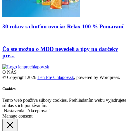
30 rokov s chuťou ovocia: Relax 100 % Pomaranč
Čo ste možno o MDD nevedeli a tipy na darčeky
pre...
O NÁS
© Copyright 2026
Len Pre Chlapov.sk
, powered by Wordpress.
Cookies
Tento web používa súbory cookies. Prehliadaním webu vyjadrujete
súhlas s ich používaním.
Nastavenia
Akceptovať
Manage consent