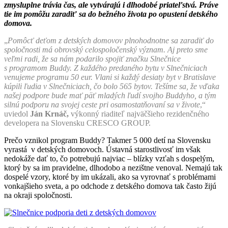
zmysluplne trávia čas, ale vytvárajú i dlhodobé priateľstvá. Práve
tie im pomôžu zaradiť sa do bežného života po opustení detského
domova.
„
Pomôcť deťom z detských domovov plnohodnotne sa zaradiť do
spoločnosti má obrovský celospoločenský význam. Aj preto sme
veľmi radi, že sa nám podarilo spojiť značku Slnečnice
s programom Buddy. Z každého predaného bytu v Slnečniciach
venujeme programu 50 eur. Vlani si každý desiaty byt v Bratislave
kúpili ľudia v Slnečniciach, čo bolo 565 bytov. Tešíme sa, že vďaka
našej podpore bude mať päť mladých ľudí svojho Buddyho, a tým
silnú podporu na svojej ceste pri osamostatňovaní sa v živote
,“
uviedol
Ján Krnáč,
výkonný riaditeľ najväčšieho rezidenčného
developera na Slovensku CRESCO GROUP.
Prečo vznikol program Buddy? Takmer 5 000 detí na Slovensku
vyrastá v detských domovoch. Ústavná starostlivosť im však
nedokáže dať to, čo potrebujú najviac – blízky vzťah s dospelým,
ktorý by sa im pravidelne, dlhodobo a nezištne venoval. Nemajú tak
dospelé vzory, ktoré by im ukázali, ako sa vyrovnať s problémami
vonkajšieho sveta, a po odchode z detského domova tak často žijú
na okraji spoločnosti.