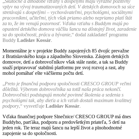
„
Skutočné a dlhodobé vzťahy s dospelými majú výrazne pozitívny
vplyv na vývoj traumatizovaných detí. V detských domovoch sa síce
stretávajú s dospelými – vychovávateľmi, psychológmi, sociálnymi
pracovníkmi, učiteľmi, tých však priamo alebo nepriamo platí štát
za to, že im venujú pozornosť. Vďaka vzťahu s Buddym majú po
opustení detského domova väčšiu šancu na dôstojný život, zaradenie
sa do spoločnosti, prácu a bývanie
,“ dodal zakladateľ programu
Buddy
Ladislav Kossár
.
Momentálne je v projekte Buddy zapojených 85 dvojíc prevažne
z Bratislavského kraja a západného Slovenska. Záujem detských
domovov, detí a dobrovoľníkov však stále rastie, a tak sa Buddy
snaží pripravovať stabilnú platformu pre svoj rozvoj a rast, aby
mohol pomáhať ešte väčšiemu počtu detí.
„
Preto je finančná podpora spoločnosti CRESCO GROUP veľmi
dôležitá. Výberom dobrovoľníka sa totiž naša práca nekončí.
Dobrovoľníci podstupujú mnohé povinné školenia a sedenia s
psychológmi tak, aby dieťa a ich vzťah dostali maximum kvalitnej
podpory
,“ vysvetľuje
Ladislav Kossár
.
Vďaka finančnej podpore Slnečnice/ CRESCO GROUP má dnes
Buddyho, parťáka, podporu a predovšetkým priateľa, 5 detí na
jeden rok. Tie teraz majú šancu na lepší život a plnohodnotné
zapojenie sa do spoločnosti.