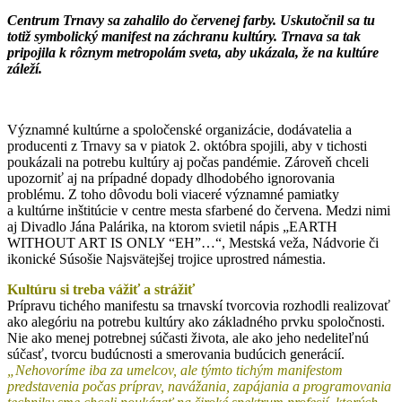
Centrum Trnavy sa zahalilo do červenej farby. Uskutočnil sa tu
totiž symbolický manifest na záchranu kultúry. Trnava sa tak
pripojila k rôznym metropolám sveta, aby ukázala, že na kultúre
záleží.
Významné kultúrne a spoločenské organizácie, dodávatelia a
producenti z Trnavy sa v piatok 2. októbra spojili, aby v tichosti
poukázali na potrebu kultúry aj počas pandémie. Zároveň chceli
upozorniť aj na prípadné dopady dlhodobého ignorovania
problému. Z toho dôvodu boli viaceré významné pamiatky
a kultúrne inštitúcie v centre mesta sfarbené do červena. Medzi nimi
aj Divadlo Jána Palárika, na ktorom svietil nápis „EARTH
WITHOUT ART IS ONLY “EH”…“, Mestská veža, Nádvorie či
ikonické Súsošie Najsvätejšej trojice uprostred námestia.
Kultúru si treba vážiť a strážiť
Prípravu tichého manifestu sa trnavskí tvorcovia rozhodli realizovať
ako alegóriu na potrebu kultúry ako základného prvku spoločnosti.
Nie ako menej potrebnej súčasti života, ale ako jeho nedeliteľnú
súčasť, tvorcu budúcnosti a smerovania budúcich generácií.
„Nehovoríme iba za umelcov, ale týmto tichým manifestom
predstavenia počas príprav, navážania, zapájania a programovania