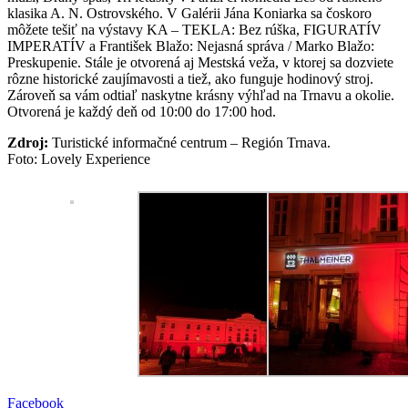
klasika A. N. Ostrovského. V Galérii Jána Koniarka sa čoskoro
môžete tešiť na výstavy KA – TEKLA: Bez rúška, FIGURATÍV
IMPERATÍV a František Blažo: Nejasná správa / Marko Blažo:
Preskupenie. Stále je otvorená aj Mestská veža, v ktorej sa dozviete
rôzne historické zaujímavosti a tiež, ako funguje hodinový stroj.
Zároveň sa vám odtiaľ naskytne krásny výhľad na Trnavu a okolie.
Otvorená je každý deň od 10:00 do 17:00 hod.
Zdroj:
Turistické informačné centrum – Región Trnava.
Foto: Lovely Experience
Facebook