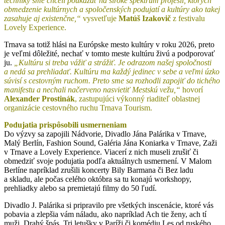
techniky sme chceli poukázať na široké spektrum profesií, ktorých
obmedzenie kultúrnych a spoločenských podujatí a kultúry ako takej
zasahuje aj existenčne,“
vysvetľuje
Matúš Izakovič
z festivalu
Lovely Experience.
Trnava sa totiž hlási na Európske mesto kultúry v roku 2026, preto
je veľmi dôležité, nechať v tomto meste kultúru živú a podporovať
ju.
„Kultúru si treba vážiť a strážiť. Je odrazom našej spoločnosti
a nedá sa prehliadať. Kultúru ma každý jedinec v sebe a veľmi úzko
súvisí s cestovným ruchom. Preto sme sa rozhodli zapojiť do tichého
manifestu a nechali načerveno nasvietiť Mestskú vežu,“
hovorí
Alexander Prostinák
, zastupujúci výkonný riaditeľ oblastnej
organizácie cestovného ruchu Trnava Tourism.
Podujatia prispôsobili usmerneniam
Do výzvy sa zapojili Nádvorie, Divadlo Jána Palárika v Trnave,
Malý Berlín, Fashion Sound, Galéria Jána Koniarka v Trnave, Zaži
v Trnave a Lovely Experience. Viacerí z nich museli zrušiť či
obmedziť svoje podujatia podľa aktuálnych usmernení. V Malom
Berlíne napríklad zrušili koncerty Bily Barmana či Bez ladu
a skladu, ale počas celého októbra sa tu konajú workshopy,
prehliadky alebo sa premietajú filmy do 50 ľudí.
Divadlo J. Palárika si pripravilo pre všetkých inscenácie, ktoré vás
pobavia a zlepšia vám náladu, ako napríklad Ach tie ženy, ach tí
muži, Drahý špás, Tri letušky v Paríži či komédiu Les od ruského