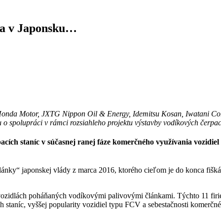
iba v Japonsku…
Honda Motor, JXTG Nippon Oil & Energy, Idemitsu Kosan, Iwatani Cor
o spolupráci v rámci rozsiahleho projektu výstavby vodíkových čerpa
cích staníc v súčasnej ranej fáze komerčného využívania vozidiel
lánky“ japonskej vlády z marca 2016, ktorého cieľom je do konca fiš
ozidlách poháňaných vodíkovými palivovými článkami. Týchto 11 firiem
h staníc, vyššej popularity vozidiel typu FCV a sebestačnosti komerč