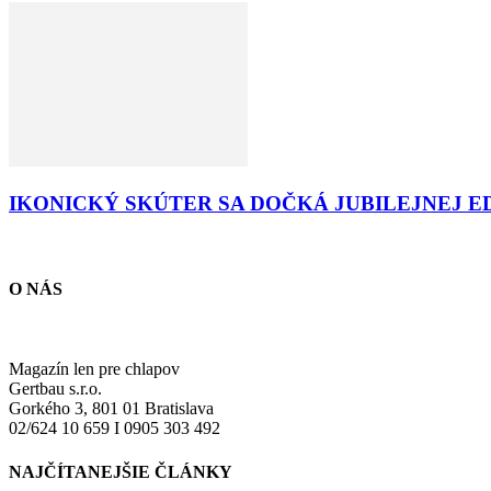
IKONICKÝ SKÚTER SA DOČKÁ JUBILEJNEJ E
O NÁS
Magazín len pre chlapov
Gertbau s.r.o.
Gorkého 3, 801 01 Bratislava
02/624 10 659 I 0905 303 492
NAJČÍTANEJŠIE ČLÁNKY