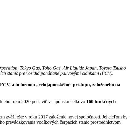
poration, Tokyo Gas, Toho Gas, Air Liquide Japan, Toyota Tsusho
cích staníc pre vozidlá poháňané palivovými článkami (FCV).
 FCV, a to formou „celojaponského“ prístupu, založeného na
kálneho roku 2020 postaviť v Japonsku celkovo
160 funkčných
 zváži ešte v roku 2017 založenie novej spoločnosti. Jej cieľom by
ného prevádzkovania vodíkových čerpacích staníc prostredníctvom