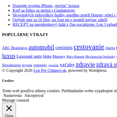
Doprajte svojmu iPhone „trocha“ luxusu
Keď sa Hilux sa stretol s Gladiatorom
Slovenských milovníkov hudby onedlho poteší Hauser, rebel s
Opýtali sme sa 10 žien, na čom im v posteli najviac záleží
RECEPT na narodeninový šalát z čias socializmu: Len 3 prísad
POPULÁRNE VÝRAZY
cestovanie
automobil
cestopis
ARC Bratislava
charita
luxus
Luxusné auto
láska
Mansory
Mechanické hodinky
Maťo Homola
zdravie
zdravá s
vzťahy
toyota
veterany
Slovakiaring
veterán
© Copyright 2026
Len Pre Chlapov.sk
, powered by Wordpress.
Cookies
Tento web používa súbory cookies. Prehliadaním webu vyjadrujete sú
Nastavenia
Akceptovať
Manage consent
Close