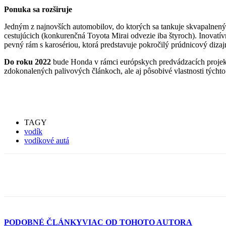
Ponuka sa rozširuje
Jedným z najnovších automobilov, do ktorých sa tankuje skvapalnený
cestujúcich (konkurenčná Toyota Mirai odvezie iba štyroch). Inovat
pevný rám s karosériou, ktorá predstavuje pokročilý prúdnicový diza
Do roku 2022
bude Honda v rámci európskych predvádzacích projekto
zdokonalených palivových článkoch, ale aj pôsobivé vlastnosti týcht
TAGY
vodík
vodíkové autá
PODOBNÉ ČLÁNKY
VIAC OD TOHOTO AUTORA