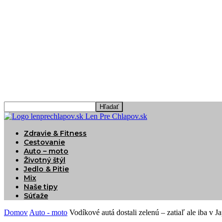
Len Pre Chlapov.sk
Zdravie & Fitness
Cestovanie
Auto – moto
Životný štýl
Jedlo & Pitie
Mix
Naše tipy
Súťaže
Domov
Auto - moto
Vodíkové autá dostali zelenú – zatiaľ ale iba v