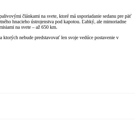
s palivovými článkami na svete, ktoré má usporiadanie sedanu pre päť
etného hnacieho ústrojenstva pod kapotou. Ľahký, ale mimoriadne
misiami na svete – až 650 km.
na ktorých nebude predstavovať len svoje vedúce postavenie v