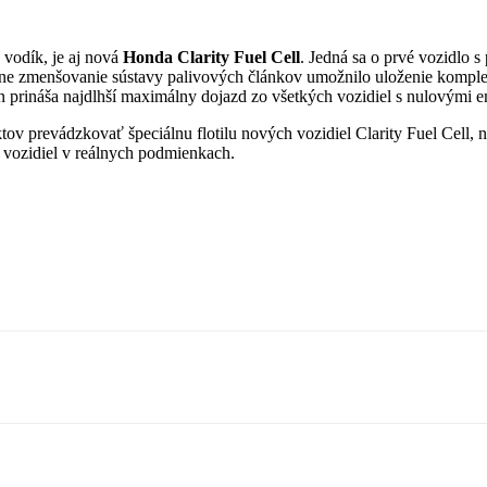
 vodík, je aj nová
Honda Clarity Fuel Cell
. Jedná sa o prvé vozidlo 
ívne zmenšovanie sústavy palivových článkov umožnilo uloženie kompl
jn prináša najdlhší maximálny dojazd zo všetkých vozidiel s nulovými e
v prevádzkovať špeciálnu flotilu nových vozidiel Clarity Fuel Cell, 
o vozidiel v reálnych podmienkach.