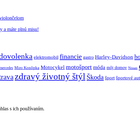
 violončelom
y a máte plnú misu!
dovolenka
financie
h
Harley-Davidson
elektromobil
gastro
motošport
móda
Motocykel
Miro Konôpka
môj domov
mercedes
Nissan
zdravý životný štýl
trava
Škoda
športové au
šport
hlas s ich používaním.