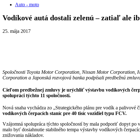
Auto - moto
Vodíkové autá dostali zelenú – zatiaľ ale 
25. mája 2017
Spoločnosti Toyota Motor Corporation, Nissan Motor Corporation, 
Corporation a Japonská rozvojová banka podpísali predbežnú zmluvu 
Cieľom predbežnej zmluvy je urýchliť výstavbu vodíkových čerpa
spolupráci týchto 11 spoločností.
Nová snaha vychádza zo „Strategického plánu pre vodík a palivové č
vodíkových čerpacích staníc pre 40 tisíc vozidiel typu FCV.
Vzájomná spolupráca týchto spoločností by mala podporiť dopyt po v
malo byť dosiahnutie stabilného tempa výstavby vodíkových čerpacíc
znižovania nákladov.