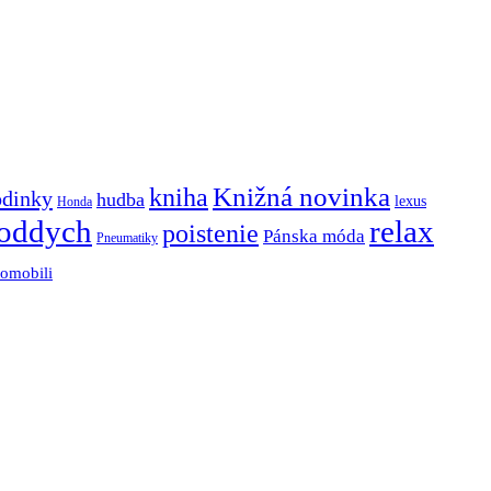
Knižná novinka
kniha
odinky
hudba
lexus
Honda
oddych
relax
poistenie
Pánska móda
Pneumatiky
tomobili