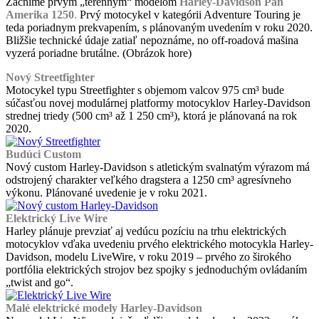
Začnime prvým „terénnym“ modelom
Harley-Davidson Pan
Amerika 1250
.
Prvý motocykel v kategórii Adventure Touring je
teda poriadnym prekvapením, s plánovaným uvedením v roku 2020.
Bližšie technické údaje zatiaľ nepoznáme, no off-roadová mašina
vyzerá poriadne brutálne. (Obrázok hore)
Nový Streetfighter
Motocykel typu Streetfighter s objemom valcov 975 cm³ bude
súčasťou novej modulárnej platformy motocyklov Harley-Davidson
strednej triedy (500 cm³ až 1 250 cm³), ktorá je plánovaná na rok
2020.
Budúci Custom
Nový custom Harley-Davidson s atletickým svalnatým výrazom má
odstrojený charakter veľkého dragstera a 1250 cm³ agresívneho
výkonu. Plánované uvedenie je v roku 2021.
Elektrický Live Wire
Harley plánuje prevziať aj vedúcu pozíciu na trhu elektrických
motocyklov vďaka uvedeniu prvého elektrického motocykla Harley-
Davidson, modelu LiveWire, v roku 2019 – prvého zo širokého
portfólia elektrických strojov bez spojky s jednoduchým ovládaním
„twist and go“.
Malé elektrické modely Harley-Davidson