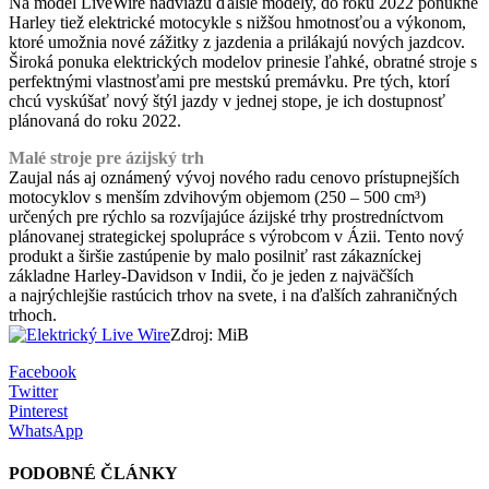
Na model LiveWire nadviažu ďalšie modely, do roku 2022 ponúkne
Harley tiež elektrické motocykle s nižšou hmotnosťou a výkonom,
ktoré umožnia nové zážitky z jazdenia a prilákajú nových jazdcov.
Široká ponuka elektrických modelov prinesie ľahké, obratné stroje s
perfektnými vlastnosťami pre mestskú premávku. Pre tých, ktorí
chcú vyskúšať nový štýl jazdy v jednej stope, je ich dostupnosť
plánovaná do roku 2022.
Malé stroje pre ázijský trh
Zaujal nás aj oznámený vývoj nového radu cenovo prístupnejších
motocyklov s menším zdvihovým objemom (250 – 500 cm³)
určených pre rýchlo sa rozvíjajúce ázijské trhy prostredníctvom
plánovanej strategickej spolupráce s výrobcom v Ázii. Tento nový
produkt a širšie zastúpenie by malo posilniť rast zákazníckej
základne Harley-Davidson v Indii, čo je jeden z najväčších
a najrýchlejšie rastúcich trhov na svete, i na ďalších zahraničných
trhoch.
Zdroj: MiB
Facebook
Twitter
Pinterest
WhatsApp
PODOBNÉ ČLÁNKY