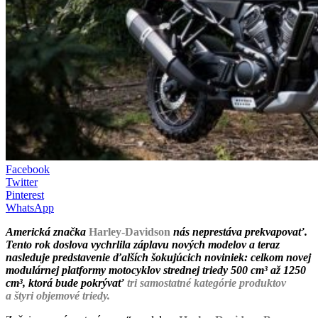
Facebook
Twitter
Pinterest
WhatsApp
Americká značka
Harley-Davidson
nás neprestáva prekvapovať.
Tento rok doslova vychrlila záplavu nových modelov a teraz
nasleduje predstavenie ďalších šokujúcich noviniek: celkom novej
modulárnej platformy motocyklov strednej triedy 500 cm³ až 1250
cm³, ktorá bude pokrývať
tri samostatné kategórie produktov
a štyri objemové triedy.