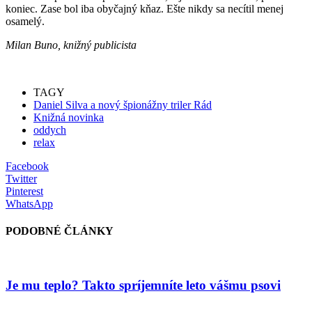
koniec. Zase bol iba obyčajný kňaz. Ešte nikdy sa necítil menej
osamelý.
Milan Buno, knižný publicista
TAGY
Daniel Silva a nový špionážny triler Rád
Knižná novinka
oddych
relax
Facebook
Twitter
Pinterest
WhatsApp
PODOBNÉ ČLÁNKY
Je mu teplo? Takto spríjemníte leto vášmu psovi