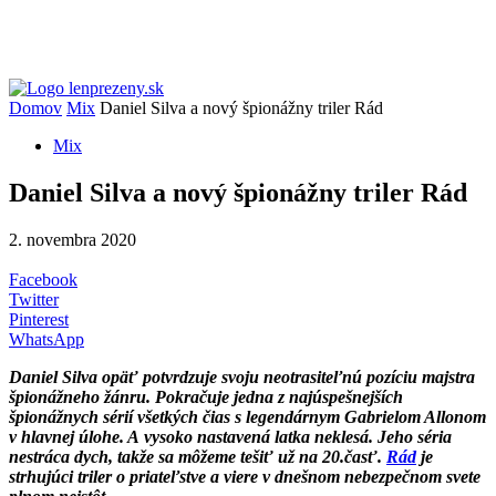
Domov
Mix
Daniel Silva a nový špionážny triler Rád
Mix
Daniel Silva a nový špionážny triler Rád
2. novembra 2020
Facebook
Twitter
Pinterest
WhatsApp
Daniel Silva opäť potvrdzuje svoju neotrasiteľnú pozíciu majstra
špionážneho žánru. Pokračuje jedna z najúspešnejších
špionážnych sérií všetkých čias s legendárnym Gabrielom Allonom
v hlavnej úlohe. A vysoko nastavená latka neklesá. Jeho séria
nestráca dych, takže sa môžeme tešiť už na 20.časť.
Rád
je
strhujúci triler o priateľstve a viere v dnešnom nebezpečnom svete