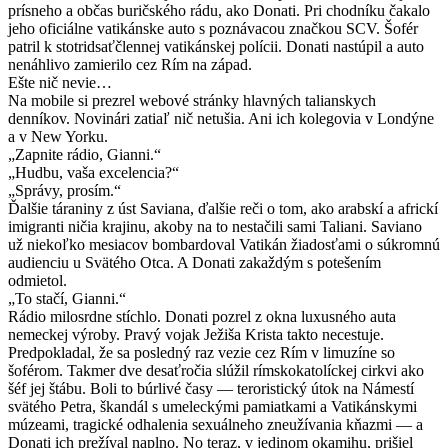
prísneho a občas buričského rádu, ako Donati. Pri chodníku čakalo
jeho oficiálne vatikánske auto s poznávacou značkou SCV. Šofér
patril k stotridsaťčlennej vatikánskej polícii. Donati nastúpil a auto
nenáhlivo zamierilo cez Rím na západ.
Ešte nič nevie…
Na mobile si prezrel webové stránky hlavných talianskych
denníkov. Novinári zatiaľ nič netušia. Ani ich kolegovia v Londýne
a v New Yorku.
„Zapnite rádio, Gianni.“
„Hudbu, vaša excelencia?“
„Správy, prosím.“
Ďalšie táraniny z úst Saviana, ďalšie reči o tom, ako arabskí a africkí
imigranti ničia krajinu, akoby na to nestačili sami Taliani. Saviano
už niekoľko mesiacov bombardoval Vatikán žiadosťami o súkromnú
audienciu u Svätého Otca. A Donati zakaždým s potešením
odmietol.
„To stačí, Gianni.“
Rádio milosrdne stíchlo. Donati pozrel z okna luxusného auta
nemeckej výroby. Pravý vojak Ježiša Krista takto necestuje.
Predpokladal, že sa posledný raz vezie cez Rím v limuzíne so
šoférom. Takmer dve desaťročia slúžil rímskokatolíckej cirkvi ako
šéf jej štábu. Boli to búrlivé časy — teroristický útok na Námestí
svätého Petra, škandál s umeleckými pamiatkami a Vatikánskymi
múzeami, tragické odhalenia sexuálneho zneužívania kňazmi — a
Donati ich prežíval naplno. No teraz, v jedinom okamihu, prišiel