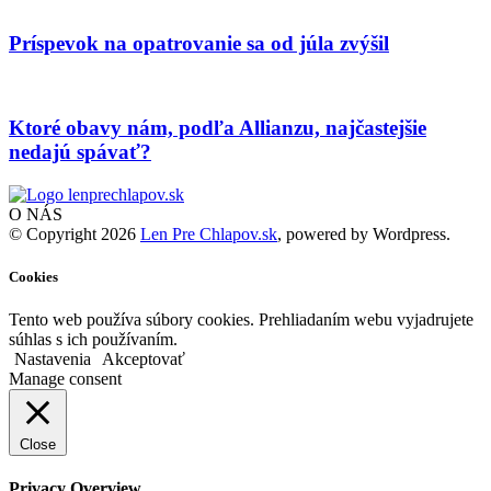
Príspevok na opatrovanie sa od júla zvýšil
Ktoré obavy nám, podľa Allianzu, najčastejšie
nedajú spávať?
O NÁS
© Copyright 2026
Len Pre Chlapov.sk
, powered by Wordpress.
Cookies
Tento web používa súbory cookies. Prehliadaním webu vyjadrujete
súhlas s ich používaním.
Nastavenia
Akceptovať
Manage consent
Close
Privacy Overview