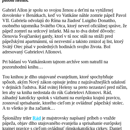
plnom neistôt.
Gabriel Allon je spolu so svojou ženou a deťmi na vytúženej
dovolenke v Benátkach, keď vo Vatikáne náhle zomrie pápež Pavol
VII. Gabriela odvolajú do Ríma na žiadosť Luigiho Donatiho,
osobného
tajomníka Svätého Otca, ktorý neverí oficiálnej správe, že
pápež zomrel na srdcový infarkt. Má na to dva dobré dôvody:
členovia Švajčiarskej gardy, ktorí v tú noc stáli na stráži pred
pápežskými apartmánmi, sú nezvestní a takisto zmizol aj list, ktorý
Svätý Otec písal v posledných hodinách svojho života. Bol
adresovaný Gabrielovi Allonovi.
Pri bádaní vo Vatikánskom tajnom archíve som natrafil na
pozoruhodnú knihu…
Tou knihou je dlho utajované evanjelium, ktoré spochybňuje
spôsob, akým Nový zákon opisuje jednu z najzávažnejších udalostí
v dejinách ľudstva. Rád svätej Heleny sa preto nezastaví pred ničím,
len aby sa kniha nedostala do rúk Gabrielovi Allonovi. Rád,
záhadný katolícky spolok s väzbami na európsku krajnú pravicu,
zosnoval sprisahanie, ktorého cieľom je ovládnuť pápežský stolec.
A to všetko je iba začiatok…
Špionážny triler
Rád
je majstrovsky napísaný príbeh o vražde
pápeža, objav dlho utajovaného evanjelia a sprisahanie európskej
krajnej pravice s cieľom ovládnuť rímskokatolícku cirkev. Daniel