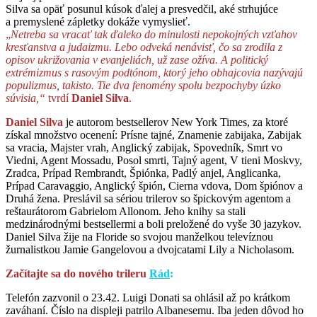
Silva sa opäť posunul kúsok ďalej a presvedčil, aké strhujúce
a premyslené zápletky dokáže vymyslieť.
„
Netreba sa vracať tak ďaleko do minulosti nepokojných vzťahov
kresťanstva a judaizmu. Lebo odveká nenávisť, čo sa zrodila z
opisov ukrižovania v evanjeliách, už zase ožíva. A politický
extrémizmus s rasovým podtónom, ktorý jeho obhajcovia nazývajú
populizmus, takisto. Tie dva fenomény spolu bezpochyby úzko
súvisia,“
tvrdí
Daniel Silva
.
Daniel Silva
je autorom bestsellerov New York Times, za ktoré
získal množstvo ocenení: Prísne tajné, Znamenie zabijaka, Zabijak
sa vracia, Majster vrah, Anglický zabijak, Spovedník, Smrt vo
Viedni, Agent Mossadu, Posol smrti, Tajný agent, V tieni Moskvy,
Zradca, Prípad Rembrandt, Špiónka, Padlý anjel, Anglicanka,
Prípad Caravaggio, Anglický špión, Cierna vdova, Dom špiónov a
Druhá žena. Preslávil sa sériou trilerov so špickovým agentom a
reštaurátorom Gabrielom Allonom. Jeho knihy sa stali
medzinárodnými bestsellermi a boli preložené do vyše 30 jazykov.
Daniel Silva žije na Floride so svojou manželkou televíznou
žurnalistkou Jamie Gangelovou a dvojcatami Lily a Nicholasom.
Začítajte sa do nového trileru
Rád
:
Telefón zazvonil o 23.42. Luigi Donati sa ohlásil až po krátkom
zaváhaní. Číslo na displeji patrilo Albanesemu. Iba jeden dôvod ho