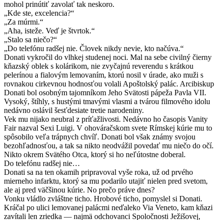
mohol prinútiť zavolať tak neskoro.
„Kde ste, excelencia?“
„Za múrmi.“
„Aha, isteže. Veď je štvrtok.“
„Stalo sa niečo?“
„Do telefónu radšej nie. Človek nikdy nevie, kto načúva.“
Donati vykročil do vlhkej studenej noci. Mal na sebe civilný čierny
kňazský oblek s kolárikom, nie zvyčajnú reverendu s krátkou
pelerínou a fialovým lemovaním, ktorú nosil v úrade, ako muži s
rovnakou cirkevnou hodnosťou volali Apoštolský palác. Arcibiskup
Donati bol osobným tajomníkom Jeho Svätosti pápeža Pavla VII.
Vysoký, štíhly, s hustými tmavými vlasmi a tvárou filmového idolu
nedávno oslávil šesťdesiate tretie narodeniny.
Vek mu nijako neubral z príťažlivosti. Nedávno ho časopis Vanity
Fair nazval Sexi Luigi. V ohováračskom svete Rímskej kúrie mu to
spôsobilo veľa trápnych chvíľ. Donati bol však známy svojou
bezohľadnosťou, a tak sa nikto neodvážil povedať mu niečo do očí.
Nikto okrem Svätého Otca, ktorý si ho neľútostne doberal.
Do telefónu radšej nie…
Donati sa na ten okamih pripravoval vyše roka, už od prvého
mierneho infarktu, ktorý sa mu podarilo utajiť nielen pred svetom,
ale aj pred väčšinou kúrie. No prečo práve dnes?
Vonku vládlo zvláštne ticho. Hrobové ticho, pomyslel si Donati.
Kráčal po ulici lemovanej palácmi neďaleko Via Veneto, kam kňazi
zavítali len zriedka — najmä odchovanci Spoločnosti Ježišovej,