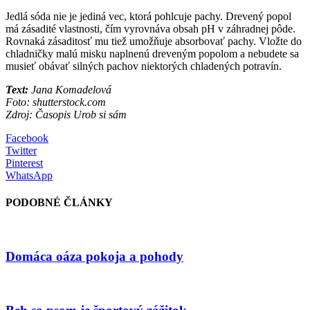
Jedlá sóda nie je jediná vec, ktorá pohlcuje pachy. Drevený popol
má zásadité vlastnosti, čím vyrovnáva obsah pH v záhradnej pôde.
Rovnaká zásaditosť mu tiež umožňuje absorbovať pachy. Vložte do
chladničky malú misku naplnenú dreveným popolom a nebudete sa
musieť obávať silných pachov niektorých chladených potravín.
Text:
Jana Komadelová
Foto: shutterstock.com
Zdroj: Časopis Urob si sám
Facebook
Twitter
Pinterest
WhatsApp
PODOBNÉ ČLÁNKY
Domáca oáza pokoja a pohody