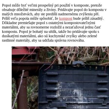
Popol môže byť veľmi prospešný pri použití v komposte, pretože
obsahuje dôležité minerály a živiny. Pridávajte popol do kompostu v
malých množstvách, aby ste predišli nadmernému zvýšeniu pH.
Príliš veľa popola môže spôsobiť, že
kompost
bude príliš zásaditý.
Dôkladne premiešajte popol s ostatnými kompostovateľnými
materiálmi, aby sa rovnomerne rozložil a nezaťažoval jednu časť
kompostu. Popol je bohatý na uhlík, takže ho pridávajte spolu s
dusíkatými materiálmi, ako sú kuchynské zvyšky alebo zelené
rastlinné materiály, aby sa udržala správna rovnováha.