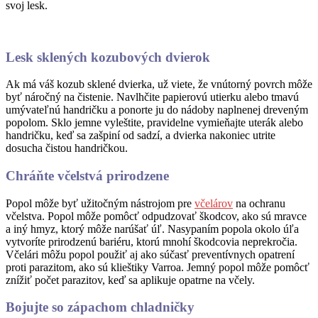
svoj lesk.
Lesk sklených kozubových dvierok
Ak má váš kozub sklené dvierka, už viete, že vnútorný povrch môže
byť náročný na čistenie. Navlhčite papierovú utierku alebo tmavú
umývateľnú handričku a ponorte ju do nádoby naplnenej dreveným
popolom. Sklo jemne vyleštite, pravidelne vymieňajte uterák alebo
handričku, keď sa zašpiní od sadzí, a dvierka nakoniec utrite
dosucha čistou handričkou.
Chráňte včelstvá prirodzene
Popol môže byť užitočným nástrojom pre
včelárov
na ochranu
včelstva. Popol môže pomôcť odpudzovať škodcov, ako sú mravce
a iný hmyz, ktorý môže narúšať úľ. Nasypaním popola okolo úľa
vytvoríte prirodzenú bariéru, ktorú mnohí škodcovia neprekročia.
Včelári môžu popol použiť aj ako súčasť preventívnych opatrení
proti parazitom, ako sú klieštiky Varroa. Jemný popol môže pomôcť
znížiť počet parazitov, keď sa aplikuje opatrne na včely.
Bojujte so zápachom chladničky