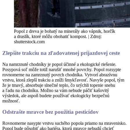
Popol z dreva je bohatý na minerály ako vápnik, horčík
a draslík, ktoré môžu obohatiť kompost.
|
Zdroj:
shutterstock.com
Zlepšite trakciu na zľadovatenej príjazdovej ceste
Na namrznuté chodníky je popol účinné a ekologické riešenie.
Posypová soľ môže totiž narušiť mnohé povrchy. Popol rozsypte
rovnomerne na zamrznutý povrch chodníka. Vytvorí abrazívnu
vrstvu, ktorá zlepší trakciu a zníži šmykľavosť. Navyše popol, tým
že je tmavý, absorbuje slnečné teplo, čo urýchli topenie snehu
a ľadu na chodníku. Možno sa vám nebude páčiť kašovitý
výsledok, ale aspoň budete používať ekologicky bezpečnú
možnosť.
Odstrašte mravce bez použitia pesticídov
Rovnomerne nasypte vrstvu suchého popola priamo na mravenisko.
Popol bude pôsobiť ako bariéra, ktorú mravce nebudú chcieť