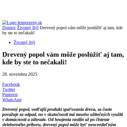
Domov
Životný štýl
Drevený popol vám môže poslúžiť aj tam, kde
by ste to nečakali!
Životný štýl
Drevený popol vám môže poslúžiť aj tam,
kde by ste to nečakali!
28. novembra 2025
Facebook
Twitter
Pinterest
WhatsApp
Drevený popol, vedľajší produkt spaľovania dreva, sa často
považuje za odpad, no v skutočnosti má mnoho užitočných využití
v domácnosti a záhrade. Od hnojenia rastlín až po čistenie
strieborného príboru, drevený popol môže byť neoceniteľným