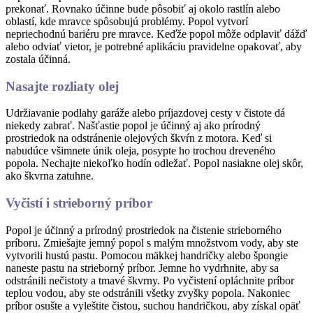
prekonať. Rovnako účinne bude pôsobiť aj okolo rastlín alebo
oblastí, kde mravce spôsobujú problémy. Popol vytvorí
nepriechodnú bariéru pre mravce. Keďže popol môže odplaviť dážď
alebo odviať vietor, je potrebné aplikáciu pravidelne opakovať, aby
zostala účinná.
Nasajte rozliaty olej
Udržiavanie podlahy garáže alebo príjazdovej cesty v čistote dá
niekedy zabrať. Našťastie popol je účinný aj ako prírodný
prostriedok na odstránenie olejových škvŕn z motora. Keď si
nabudúce všimnete únik oleja, posypte ho trochou dreveného
popola. Nechajte niekoľko hodín odležať. Popol nasiakne olej skôr,
ako škvrna zatuhne.
Vyčistí i strieborný príbor
Popol je účinný a prírodný prostriedok na čistenie strieborného
príboru. Zmiešajte jemný popol s malým množstvom vody, aby ste
vytvorili hustú pastu. Pomocou mäkkej handričky alebo špongie
naneste pastu na strieborný príbor. Jemne ho vydrhnite, aby sa
odstránili nečistoty a tmavé škvrny. Po vyčistení opláchnite príbor
teplou vodou, aby ste odstránili všetky zvyšky popola. Nakoniec
príbor osušte a vyleštite čistou, suchou handričkou, aby získal opäť