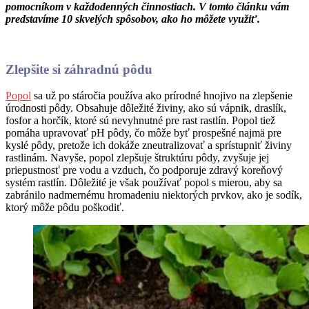
pomocníkom v každodenných činnostiach. V tomto článku vám
predstavíme 10 skvelých spôsobov, ako ho môžete využiť.
Zlepšite si záhradnú pôdu
Popol
sa už po stáročia používa ako prírodné hnojivo na zlepšenie
úrodnosti pôdy. Obsahuje dôležité živiny, ako sú vápnik, draslík,
fosfor a horčík, ktoré sú nevyhnutné pre rast rastlín. Popol tiež
pomáha upravovať pH pôdy, čo môže byť prospešné najmä pre
kyslé pôdy, pretože ich dokáže zneutralizovať a sprístupniť živiny
rastlinám. Navyše, popol zlepšuje štruktúru pôdy, zvyšuje jej
priepustnosť pre vodu a vzduch, čo podporuje zdravý koreňový
systém rastlín. Dôležité je však používať popol s mierou, aby sa
zabránilo nadmernému hromadeniu niektorých prvkov, ako je sodík,
ktorý môže pôdu poškodiť.