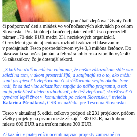
pomáhať zlepšovať životy ľudí
či podporovať deti a mládež vo voľnočasových aktivitách po celom
Slovensku. Po aktuálnej ukončenej piatej edícii Tesco prerozdelí
takmer 170-tisíc EUR medzi 231 neziskových organizácií.
O rozdelení grantu aj tentoraz rozhodli zákazníci hlasovaním
v predajniach Tesco prostredníctvom vyše 3,3 milióna žetónov. Do
hlasovania sa počas januára a februára tohto roka zapojilo vyše 40
% zákazníkov, čo je doterajší rekord.
„S každou ďalšou edíciou vnímame, že našim zákazníkom stále viac
záleží na tom, v akom prostredí žijú, a zaujímajú sa o to, ako môžu
sami prispievať k zlepšovaniu či skrášľovaniu svojho okolia. Sme
radi, že sa tiež viac zákazníkov zapája do nášho programu, a tak
majú príležitosť nielen rozhodovať, ale tiež zlepšovať, skrášľovať či
vytvárať lepší život v komunitách po celom Slovensku,“
uviedla
Katarína Pšenáková,
CSR manažérka pre Tesco na Slovensku.
Tesco v aktuálnej 5. edícii celkovo podporí až 231 projektov, pričom
všetky projekty na prvom meste získajú 1 300 EUR, na druhom
mieste 600 EUR a na treťom mieste 300 EUR.
Zákazníci v piatej edícii ocenili najviac projekty zamerané na