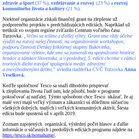
zdravie a šport
(37 %),
vzdelávanie a
rozvoj
(23 %) a
rozvoj
komunitného života a kultúry
(21 %).
Niektoré organizácie získali finančný grant na zlepšenie už
podporeného projektu v predchádzajúcich edíciách. Napríklad už
tretíkrát vo svojom regióne zvíťazilo Centrum voľného času
Turzovka.
„Veľmi sa tešíme z ďalšej výhry. Grant sme vždy účelne
využili na rozvoj našej činnosti, na organizovanie workshopov,
podporu činnosti Detskej folklórnej skupiny Bukovinka,
organizovanie výletov, kde sme sa zamerali na spoznávanie histórie
hradov a zámkov Slovenska, a v poslednej, 5. edícii chceme v rámci
tvorivých dielni rozvíjať spoluprácu medzi zdravými
a znevýhodnenými deťmi,“
uviedla riaditeľka CVČ Turzovka
Anna
Veselková.
Keďže spoločnosť Tesco sa snaží dlhodobo prispievať
k zlepšovaniu života ľudí tam, kde pôsobí, bude v programe
pokračovať aj naďalej. Týmto spôsobom chce Tesco ukázať, že aj
malé veci majú veľký význam a zákazníci sú dôležitou súčasťou
všetkých dobrých, malých i veľkých komunitných aktivít. Šiesta
edícia bude spustená už v apríli 2019.
Zoznam zapojených organizácií, výsledný počet hlasov a ďalšie
informácie o súčasných i predošlých edíciách programu nájdete na
https://tesco.sk/pomahame/
.