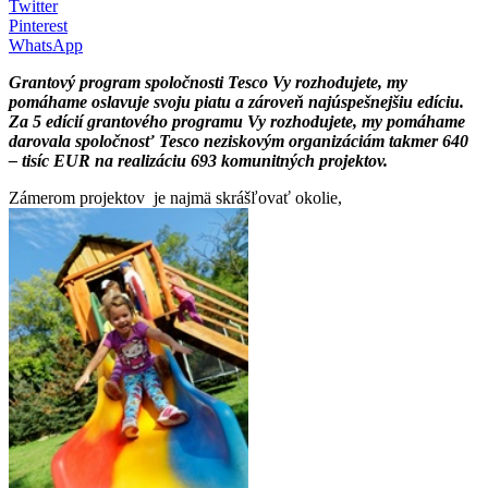
Twitter
Pinterest
WhatsApp
Grantový program spoločnosti Tesco Vy rozhodujete, my
pomáhame oslavuje svoju piatu a zároveň najúspešnejšiu edíciu.
Za 5 edícií grantového programu Vy rozhodujete, my pomáhame
darovala spoločnosť Tesco
neziskovým organizáciám
takmer 640
– tisíc EUR na realizáciu 693 komunitných projektov.
Zámerom projektov je najmä skrášľovať okolie,