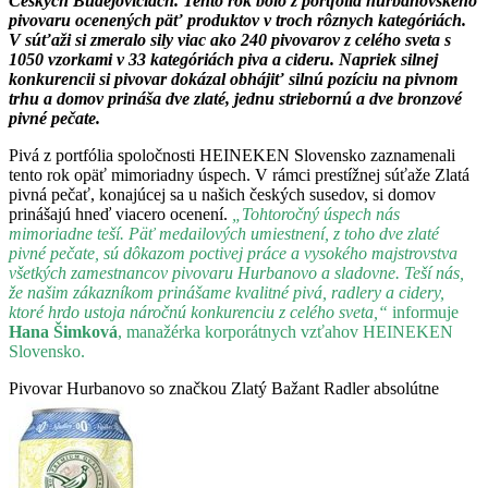
Českých Budějoviciach. Tento rok bolo z portfólia hurbanovského
pivovaru ocenených päť produktov v troch rôznych kategóriách.
V súťaži si zmeralo sily viac ako 240 pivovarov z celého sveta s
1050 vzorkami v 33 kategóriách piva a cideru. Napriek silnej
konkurencii si pivovar dokázal obhájiť silnú pozíciu na pivnom
trhu a domov prináša dve zlaté, jednu striebornú a dve bronzové
pivné pečate.
Pivá z portfólia spoločnosti HEINEKEN Slovensko zaznamenali
tento rok opäť mimoriadny úspech. V rámci prestížnej súťaže Zlatá
pivná pečať, konajúcej sa u našich českých susedov, si domov
prinášajú hneď viacero ocenení.
„Tohtoročný úspech nás
mimoriadne teší. Päť medailových umiestnení, z toho dve zlaté
pivné pečate, sú dôkazom poctivej práce a vysokého majstrovstva
všetkých zamestnancov pivovaru Hurbanovo a sladovne. Teší nás,
že našim zákazníkom prinášame kvalitné pivá, radlery a cidery,
ktoré hrdo ustoja náročnú konkurenciu z celého sveta,“
informuje
Hana Šimková
, manažérka korporátnych vzťahov HEINEKEN
Slovensko.
Pivovar Hurbanovo so značkou Zlatý Bažant Radler absolútne