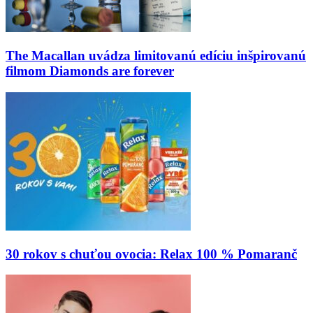
The Macallan uvádza limitovanú edíciu inšpirovanú
filmom Diamonds are forever
30 rokov s chuťou ovocia: Relax 100 % Pomaranč