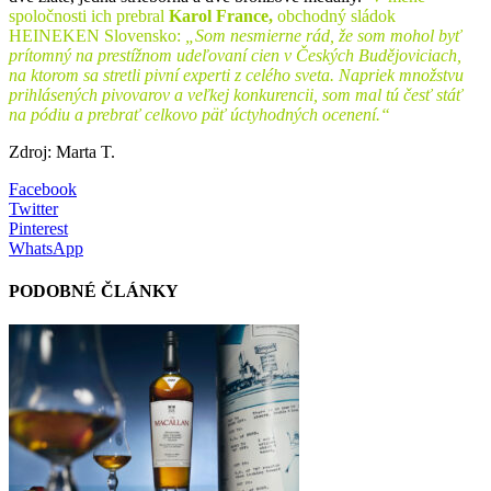
spoločnosti ich prebral
Karol France,
obchodný sládok
HEINEKEN Slovensko:
„Som nesmierne rád, že som mohol byť
prítomný na prestížnom udeľovaní cien v Českých Budějoviciach,
na ktorom sa stretli pivní experti z celého sveta. Napriek množstvu
prihlásených pivovarov a veľkej konkurencii, som mal tú česť stáť
na pódiu a prebrať celkovo päť úctyhodných ocenení.“
Zdroj: Marta T.
Facebook
Twitter
Pinterest
WhatsApp
PODOBNÉ ČLÁNKY