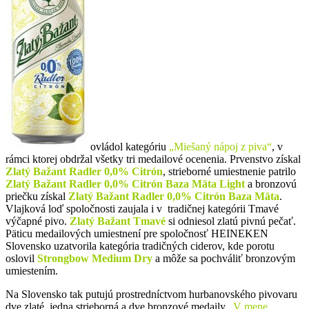
ovládol kategóriu
„Miešaný nápoj z piva“
, v
rámci ktorej obdržal všetky tri medailové ocenenia. Prvenstvo získal
Zlatý Bažant Radler
0,0% Citrón
, strieborné umiestnenie patrilo
Zlatý Bažant Radler 0,0% Citrón Baza Mäta Light
a bronzovú
priečku získal
Zlatý Bažant Radler 0,0% Citrón Baza Mäta
.
Vlajková loď spoločnosti zaujala i v tradičnej kategórii Tmavé
výčapné pivo.
Zlatý Bažant Tmavé
si odniesol zlatú pivnú pečať.
Päticu medailových umiestnení pre spoločnosť HEINEKEN
Slovensko uzatvorila kategória tradičných ciderov, kde porotu
oslovil
Strongbow Medium Dry
a môže sa pochváliť bronzovým
umiestením.
Na Slovensko tak putujú prostredníctvom hurbanovského pivovaru
dve zlaté, jedna strieborná a dve bronzové medaily.
V mene