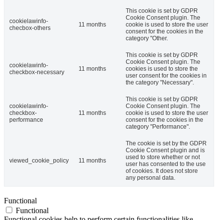
This cookie is set by GDPR
Cookie Consent plugin. The
cookielawinfo-
11 months
cookie is used to store the user
checbox-others
consent for the cookies in the
category "Other.
This cookie is set by GDPR
Cookie Consent plugin. The
cookielawinfo-
11 months
cookies is used to store the
checkbox-necessary
user consent for the cookies in
the category "Necessary".
This cookie is set by GDPR
cookielawinfo-
Cookie Consent plugin. The
checkbox-
11 months
cookie is used to store the user
performance
consent for the cookies in the
category "Performance".
The cookie is set by the GDPR
Cookie Consent plugin and is
used to store whether or not
viewed_cookie_policy
11 months
user has consented to the use
of cookies. It does not store
any personal data.
Functional
Functional
Functional cookies help to perform certain functionalities like