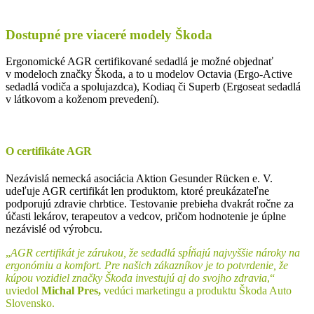
Dostupné pre viaceré modely Škoda
Ergonomické AGR certifikované sedadlá je možné objednať
v modeloch značky Škoda, a to u modelov Octavia (Ergo-Active
sedadlá vodiča a spolujazdca), Kodiaq či Superb (Ergoseat sedadlá
v látkovom a koženom prevedení).
O certifikáte AGR
Nezávislá nemecká asociácia Aktion Gesunder Rücken e. V.
udeľuje AGR certifikát len produktom, ktoré preukázateľne
podporujú zdravie chrbtice. Testovanie prebieha dvakrát ročne za
účasti lekárov, terapeutov a vedcov, pričom hodnotenie je úplne
nezávislé od výrobcu.
„
AGR certifikát je zárukou, že sedadlá spĺňajú najvyššie nároky na
ergonómiu a komfort. Pre našich zákazníkov je to potvrdenie, že
kúpou vozidiel značky Škoda investujú aj do svojho zdravia
,“
uviedol
Michal Pres,
vedúci marketingu a produktu Škoda Auto
Slovensko.