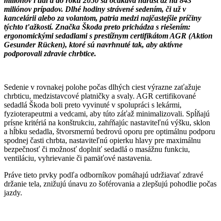
miliónov ľudí a do roku 2050 sa očakáva nárast až na 843
miliónov prípadov. Dlhé hodiny strávené sedením, či už v
kancelárii alebo za volantom, patria medzi najčastejšie príčiny
týchto ťažkostí. Značka Škoda preto prichádza s riešením:
ergonomickými sedadlami s prestížnym certifikátom AGR (Aktion
Gesunder Rücken), ktoré sú navrhnuté tak, aby aktívne
podporovali zdravie chrbtice.
Sedenie v rovnakej polohe počas dlhých ciest výrazne zaťažuje
chrbticu, medzistavcové platničky a svaly. AGR certifikované
sedadlá Škoda boli preto vyvinuté v spolupráci s lekármi,
fyzioterapeutmi a vedcami, aby túto záťaž minimalizovali. Spĺňajú
prísne kritériá na konštrukciu, zahŕňajúc nastaviteľnú výšku, sklon
a hĺbku sedadla, štvorsmernú bedrovú oporu pre optimálnu podporu
spodnej časti chrbta, nastaviteľnú opierku hlavy pre maximálnu
bezpečnosť či možnosť doplniť sedadlá o masážnu funkciu,
ventiláciu, vyhrievanie či pamäťové nastavenia.
Práve tieto prvky podľa odborníkov pomáhajú udržiavať zdravé
držanie tela, znižujú únavu zo šoférovania a zlepšujú pohodlie počas
jazdy.