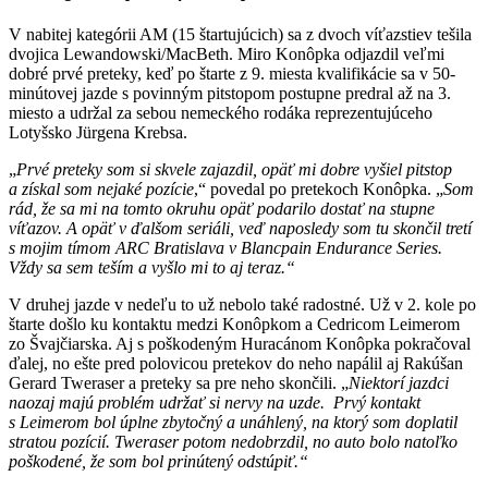
V nabitej kategórii AM (15 štartujúcich) sa z dvoch víťazstiev tešila
dvojica Lewandowski/MacBeth. Miro Konôpka odjazdil veľmi
dobré prvé preteky, keď po štarte z 9. miesta kvalifikácie sa v 50-
minútovej jazde s povinným pitstopom postupne predral až na 3.
miesto a udržal za sebou nemeckého rodáka reprezentujúceho
Lotyšsko Jürgena Krebsa.
„
Prvé preteky som si skvele zajazdil, opäť mi dobre vyšiel pitstop
a získal som nejaké pozície
,“ povedal po pretekoch Konôpka. „
Som
rád, že sa mi na tomto okruhu opäť podarilo dostať na stupne
víťazov. A opäť v ďalšom seriáli, veď naposledy som tu skončil tretí
s mojim tímom ARC Bratislava v Blancpain Endurance Series.
Vždy sa sem teším a vyšlo mi to aj teraz.“
V druhej jazde v nedeľu to už nebolo také radostné. Už v 2. kole po
štarte došlo ku kontaktu medzi Konôpkom a Cedricom Leimerom
zo Švajčiarska. Aj s poškodeným Huracánom Konôpka pokračoval
ďalej, no ešte pred polovicou pretekov do neho napálil aj Rakúšan
Gerard Tweraser a preteky sa pre neho skončili. „
Niektorí jazdci
naozaj majú problém udržať si nervy na uzde. Prvý kontakt
s Leimerom bol úplne zbytočný a unáhlený, na ktorý som doplatil
stratou pozícií. Tweraser potom nedobrzdil, no auto bolo natoľko
poškodené, že som bol prinútený odstúpiť.“