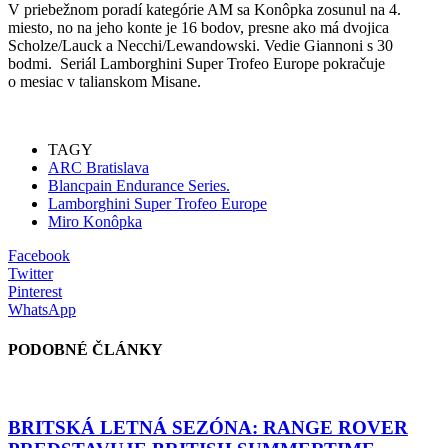
V priebežnom poradí kategórie AM sa Konôpka zosunul na 4.
miesto, no na jeho konte je 16 bodov, presne ako má dvojica
Scholze/Lauck a Necchi/Lewandowski. Vedie Giannoni s 30
bodmi. Seriál Lamborghini Super Trofeo Europe pokračuje
o mesiac v talianskom Misane.
TAGY
ARC Bratislava
Blancpain Endurance Series.
Lamborghini Super Trofeo Europe
Miro Konôpka
Facebook
Twitter
Pinterest
WhatsApp
PODOBNÉ ČLÁNKY
BRITSKÁ LETNÁ SEZÓNA: RANGE ROVER