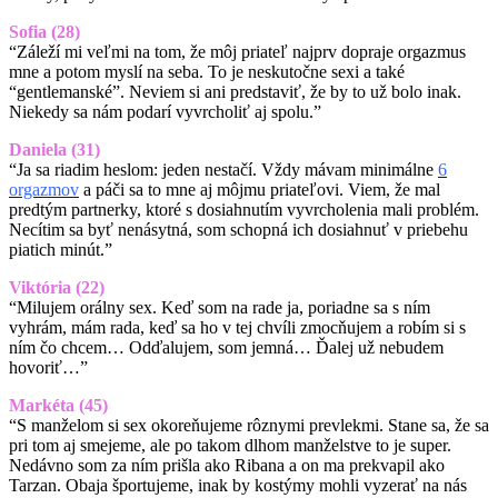
Sofia (28)
“Záleží mi veľmi na tom, že môj priateľ najprv dopraje orgazmus
mne a potom myslí na seba. To je neskutočne sexi a také
“gentlemanské”. Neviem si ani predstaviť, že by to už bolo inak.
Niekedy sa nám podarí vyvrcholiť aj spolu.”
Daniela (31)
“Ja sa riadim heslom: jeden nestačí. Vždy mávam minimálne
6
orgazmov
a páči sa to mne aj môjmu priateľovi. Viem, že mal
predtým partnerky, ktoré s dosiahnutím vyvrcholenia mali problém.
Necítim sa byť nenásytná, som schopná ich dosiahnuť v priebehu
piatich minút.”
Viktória (22)
“Milujem orálny sex. Keď som na rade ja, poriadne sa s ním
vyhrám, mám rada, keď sa ho v tej chvíli zmocňujem a robím si s
ním čo chcem… Odďalujem, som jemná… Ďalej už nebudem
hovoriť…”
Markéta (45)
“S manželom si sex okoreňujeme rôznymi prevlekmi. Stane sa, že sa
pri tom aj smejeme, ale po takom dlhom manželstve to je super.
Nedávno som za ním prišla ako Ribana a on ma prekvapil ako
Tarzan. Obaja športujeme, inak by kostýmy mohli vyzerať na nás