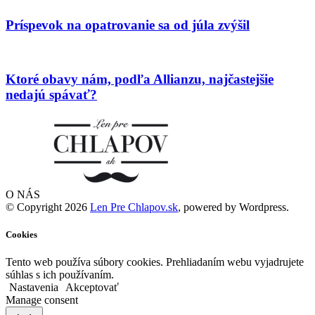
Príspevok na opatrovanie sa od júla zvýšil
Ktoré obavy nám, podľa Allianzu, najčastejšie
nedajú spávať?
O NÁS
© Copyright 2026
Len Pre Chlapov.sk
, powered by Wordpress.
Cookies
Tento web používa súbory cookies. Prehliadaním webu vyjadrujete
súhlas s ich používaním.
Nastavenia
Akceptovať
Manage consent