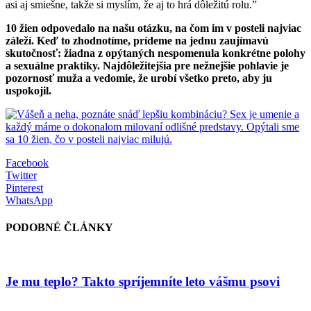
asi aj smiešne, takže si myslím, že aj to hrá dôležitú rolu.”
10 žien odpovedalo na našu otázku, na čom im v posteli najviac
záleží. Keď to zhodnotíme, prídeme na jednu zaujímavú
skutočnosť: žiadna z opýtaných nespomenula konkrétne polohy
a sexuálne praktiky. Najdôležitejšia pre nežnejšie pohlavie je
pozornosť muža a vedomie, že urobí všetko preto, aby ju
uspokojil.
Facebook
Twitter
Pinterest
WhatsApp
PODOBNÉ ČLÁNKY
Je mu teplo? Takto spríjemníte leto vášmu psovi