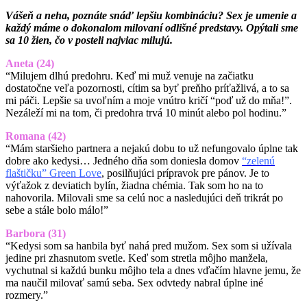
Vášeň a neha, poznáte snáď lepšiu kombináciu? Sex je umenie a
každý máme o dokonalom milovaní odlišné predstavy. Opýtali sme
sa 10 žien, čo v posteli najviac milujú.
Aneta (24)
“Milujem dlhú predohru. Keď mi muž venuje na začiatku
dostatočne veľa pozornosti, cítim sa byť preňho príťažlivá, a to sa
mi páči. Lepšie sa uvoľním a moje vnútro kričí “poď už do mňa!”.
Nezáleží mi na tom, či predohra trvá 10 minút alebo pol hodinu.”
Romana (42)
“Mám staršieho partnera a nejakú dobu to už nefungovalo úplne tak
dobre ako kedysi… Jedného dňa som doniesla domov
“zelenú
flaštičku” Green Love
, posilňujúci prípravok pre pánov. Je to
výťažok z deviatich bylín, žiadna chémia. Tak som ho na to
nahovorila. Milovali sme sa celú noc a nasledujúci deň trikrát po
sebe a stále bolo málo!”
Barbora (31)
“Kedysi som sa hanbila byť nahá pred mužom. Sex som si užívala
jedine pri zhasnutom svetle. Keď som stretla môjho manžela,
vychutnal si každú bunku môjho tela a dnes vďačím hlavne jemu, že
ma naučil milovať samú seba. Sex odvtedy nabral úplne iné
rozmery.”