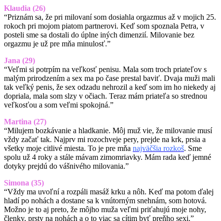
Klaudia (26)
“Priznám sa, že pri milovaní som dosiahla orgazmus až v mojich 25.
rokoch pri mojom piatom partnerovi. Keď som spoznala Petra, v
posteli sme sa dostali do úplne iných dimenzií. Milovanie bez
orgazmu je už pre mňa minulosť.”
Jana (29)
“Veľmi si potrpím na veľkosť penisu. Mala som troch priateľov s
malým prirodzením a sex ma po čase prestal baviť. Dvaja muži mali
tak veľký penis, že sex odzadu nehrozil a keď som im ho niekedy aj
dopriala, mala som slzy v očiach. Teraz mám priateľa so strednou
veľkosťou a som veľmi spokojná.”
Martina (27)
“Milujem bozkávanie a hladkanie. Môj muž vie, že milovanie musí
vždy začať tak. Najprv mi rozochveje pery, prejde na krk, prsia a
všetky moje citlivé miesta. To je pre mňa
najväčšia rozkoš
. Sme
spolu už 4 roky a stále mávam zimomriavky. Mám rada keď jemné
dotyky prejdú do vášnivého milovania.”
Simona (35)
“Vždy ma uvoľní a rozpáli masáž krku a nôh. Keď ma potom ďalej
hladí po nohách a dostane sa k vnútorným snehnám, som hotová.
Možno je to aj preto, že môjho muža veľmi priťahujú moje nohy,
členky, prsty na nohách a o to viac sa cítim byť preňho sexi.”