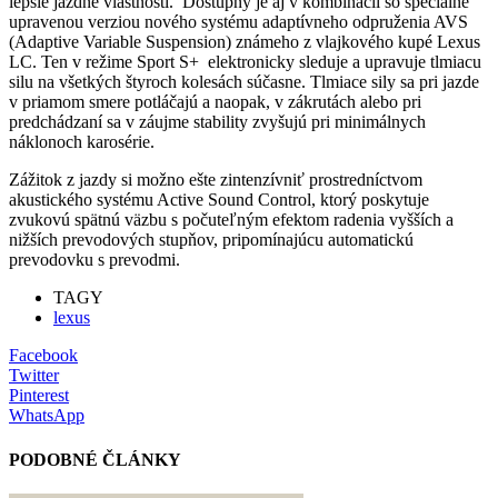
lepšie jazdné vlastnosti. Dostupný je aj v kombinácii so špeciálne
upravenou verziou nového systému adaptívneho odpruženia AVS
(Adaptive Variable Suspension) známeho z vlajkového kupé Lexus
LC. Ten v režime Sport S+ elektronicky sleduje a upravuje tlmiacu
silu na všetkých štyroch kolesách súčasne. Tlmiace sily sa pri jazde
v priamom smere potláčajú a naopak, v zákrutách alebo pri
predchádzaní sa v záujme stability zvyšujú pri minimálnych
náklonoch karosérie.
Zážitok z jazdy si možno ešte zintenzívniť prostredníctvom
akustického systému Active Sound Control, ktorý poskytuje
zvukovú spätnú väzbu s počuteľným efektom radenia vyšších a
nižších prevodových stupňov, pripomínajúcu automatickú
prevodovku s prevodmi.
TAGY
lexus
Facebook
Twitter
Pinterest
WhatsApp
PODOBNÉ ČLÁNKY