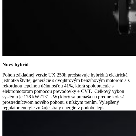
Nový hybrid
Pohon základnej verzie UX 250h predstavuje hybridná elektrická
jednotka štvrtej generácie s dvojlitrovým benzínovým motorom a s
rekordnou tepelnou účinnosťou 41%, ktorá spolupracuje s
elektromotorom pomocou prevodovky e-CVT. Celkový výkon
systému je 178 kW (131 kW) ktorý sa prenáša na predné kolesá
prostredníctvom nového pohonu s nízkym trením. Vylepšený
regulátor energie znižuje straty energie v podobe tepla.