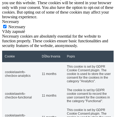
you use this website. These cookies will be stored in your browser
only with your consent. You also have the option to opt-out of these
cookies. But opting out of some of these cookies may affect your
browsing experience.
Necessary
Necessary
Vždy zapnuté
Necessary cookies are absolutely essential for the website to
function properly. These cookies ensure basic functionalities and
security features of the website, anonymously.
Cookie
Dĺžka trvania
Popis
This cookie is set by GDPR
Cookie Consent plugin. The
cookielawinfo-
11 months
cookie is used to store the user
checbox-analytics
consent for the cookies in the
category "Analytics".
The cookie is set by GDPR
cookielawinfo-
cookie consent to record the
11 months
checbox-functional
user consent for the cookies in
the category "Functional".
This cookie is set by GDPR
Cookie Consent plugin. The
cookielawinfo-