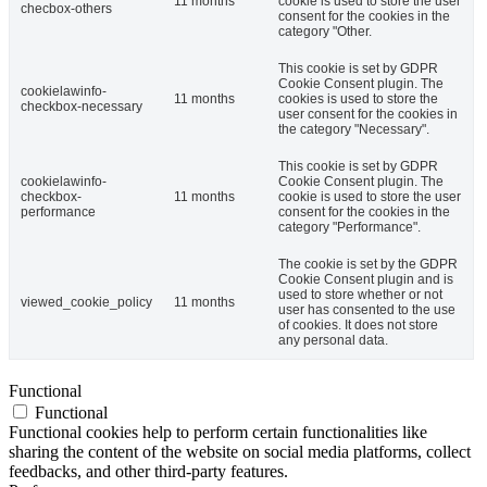
11 months
cookie is used to store the user
checbox-others
consent for the cookies in the
category "Other.
This cookie is set by GDPR
Cookie Consent plugin. The
cookielawinfo-
11 months
cookies is used to store the
checkbox-necessary
user consent for the cookies in
the category "Necessary".
This cookie is set by GDPR
cookielawinfo-
Cookie Consent plugin. The
checkbox-
11 months
cookie is used to store the user
performance
consent for the cookies in the
category "Performance".
The cookie is set by the GDPR
Cookie Consent plugin and is
used to store whether or not
viewed_cookie_policy
11 months
user has consented to the use
of cookies. It does not store
any personal data.
Functional
Functional
Functional cookies help to perform certain functionalities like
sharing the content of the website on social media platforms, collect
feedbacks, and other third-party features.