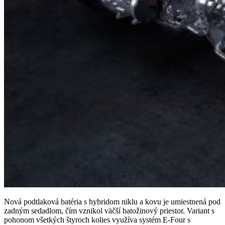
Nová podtlaková batéria s hybridom niklu a kovu je umiestnená pod
zadným sedadlom, čím vznikol väčší batožinový priestor. Variant s
pohonom všetkých štyroch kolies využíva systém E-Four s