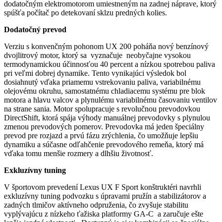
dodatočným elektromotorom umiestneným na zadnej náprave, ktorý
spúšťa počítač po detekovaní sklzu predných kolies.
Dodatočný prevod
Verziu s konvenčným pohonom UX 200 poháňa nový benzínový
dvojlitrový motor, ktorý sa vyznačuje neobyčajne vysokou
termodynamickou účinnosťou 40 percent a nízkou spotrebou paliva
pri veľmi dobrej dynamike. Tento vynikajúci výsledok bol
dosiahnutý vďaka priamemu vstrekovaniu paliva, variabilnému
olejovému okruhu, samostatnému chladiacemu systému pre blok
motora a hlavu valcov a plynulému variabilnému časovaniu ventilov
na strane sania. Motor spolupracuje s revolučnou prevodovkou
DirectShift, ktorá spája výhody manuálnej prevodovky s plynulou
zmenou prevodových pomerov. Prevodovka má jeden špeciálny
prevod pre rozjazd a prvú fázu zrýchlenia, čo umožňuje lepšiu
dynamiku a súčasne odľahčenie prevodového remeňa, ktorý má
vďaka tomu menšie rozmery a dlhšiu životnosť.
Exkluzívny tuning
V športovom prevedení Lexus UX F Sport konštruktéri navrhli
exkluzívny tuning podvozku s úpravami pružín a stabilizátorov a
zadných tlmičov aktívneho odpruženia, čo zvyšuje stabilitu
vyplývajúcu z nízkeho ťažiska platformy GA-C a zaručuje ešte