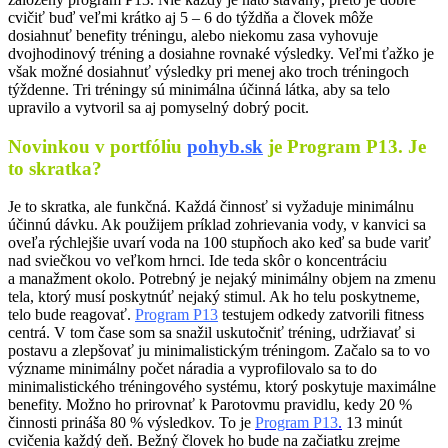
cvičiť buď veľmi krátko aj 5 – 6 do týždňa a človek môže
dosiahnuť benefity tréningu, alebo niekomu zasa vyhovuje
dvojhodinový tréning a dosiahne rovnaké výsledky. Veľmi ťažko je
však možné dosiahnuť výsledky pri menej ako troch tréningoch
týždenne. Tri tréningy sú minimálna účinná látka, aby sa telo
upravilo a vytvoril sa aj pomyselný dobrý pocit.
Novinkou v portfóliu
pohyb.sk
je Program P13. Je
to skratka?
Je to skratka, ale funkčná. Každá činnosť si vyžaduje minimálnu
účinnú dávku. Ak použijem príklad zohrievania vody, v kanvici sa
oveľa rýchlejšie uvarí voda na 100 stupňoch ako keď sa bude variť
nad sviečkou vo veľkom hrnci. Ide teda skôr o koncentráciu
a manažment okolo. Potrebný je nejaký minimálny objem na zmenu
tela, ktorý musí poskytnúť nejaký stimul. Ak ho telu poskytneme,
telo bude reagovať.
Program P13
testujem odkedy zatvorili fitness
centrá. V tom čase som sa snažil uskutočniť tréning, udržiavať si
postavu a zlepšovať ju minimalistickým tréningom. Začalo sa to vo
význame minimálny počet náradia a vyprofilovalo sa to do
minimalistického tréningového systému, ktorý poskytuje maximálne
benefity. Možno ho prirovnať k Parotovmu pravidlu, kedy 20 %
činnosti prináša 80 % výsledkov. To je
Program P13
.
13 minút
cvičenia každý deň. Bežný človek ho bude na začiatku zrejme