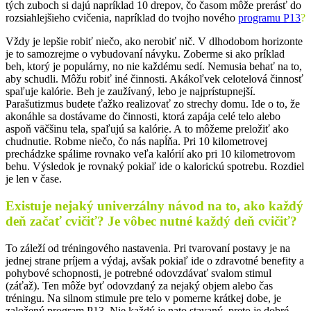
tých zuboch si dajú napríklad 10 drepov, čo časom môže prerásť do
rozsiahlejšieho cvičenia, napríklad do tvojho nového
programu P13
?
Vždy je lepšie robiť niečo, ako nerobiť nič. V dlhodobom horizonte
je to samozrejme o vybudovaní návyku. Zoberme si ako príklad
beh, ktorý je populárny, no nie každému sedí. Nemusia behať na to,
aby schudli. Môžu robiť iné činnosti. Akákoľvek celotelová činnosť
spaľuje kalórie. Beh je zaužívaný, lebo je najprístupnejší.
Parašutizmus budete ťažko realizovať zo strechy domu. Ide o to, že
akonáhle sa dostávame do činnosti, ktorá zapája celé telo alebo
aspoň väčšinu tela, spaľujú sa kalórie. A to môžeme preložiť ako
chudnutie. Robme niečo, čo nás napĺňa. Pri 10 kilometrovej
prechádzke spálime rovnako veľa kalórií ako pri 10 kilometrovom
behu. Výsledok je rovnaký pokiaľ ide o kalorickú spotrebu. Rozdiel
je len v čase.
Existuje nejaký univerzálny návod na to, ako každý
deň začať cvičiť? Je vôbec nutné každý deň cvičiť?
To záleží od tréningového nastavenia. Pri tvarovaní postavy je na
jednej strane príjem a výdaj, avšak pokiaľ ide o zdravotné benefity a
pohybové schopnosti, je potrebné odovzdávať svalom stimul
(záťaž). Ten môže byť odovzdaný za nejaký objem alebo čas
tréningu. Na silnom stimule pre telo v pomerne krátkej dobe, je
založený program P13. Nie každý je nato stavaný, preto je dobré