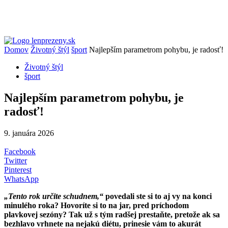
Domov
Životný štýl
šport
Najlepším parametrom pohybu, je radosť!
Životný štýl
šport
Najlepším parametrom pohybu, je
radosť!
9. januára 2026
Facebook
Twitter
Pinterest
WhatsApp
„Tento rok určite schudnem,“
povedali ste si to aj vy na konci
minulého roka? Hovoríte si to na jar, pred príchodom
plavkovej sezóny? Tak už s tým radšej prestaňte, pretože ak sa
bezhlavo vrhnete na nejakú diétu, prinesie vám to akurát