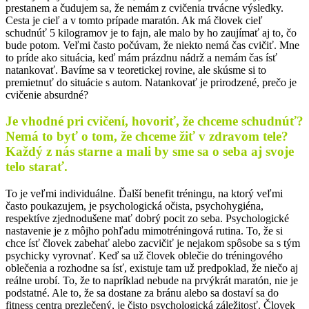
prestanem a čudujem sa, že nemám z cvičenia trvácne výsledky.
Cesta je cieľ a v tomto prípade maratón. Ak má človek cieľ
schudnúť 5 kilogramov je to fajn, ale malo by ho zaujímať aj to, čo
bude potom. Veľmi často počúvam, že niekto nemá čas cvičiť. Mne
to príde ako situácia, keď mám prázdnu nádrž a nemám čas ísť
natankovať. Bavíme sa v teoretickej rovine, ale skúsme si to
premietnuť do situácie s autom. Natankovať je prirodzené, prečo je
cvičenie absurdné?
Je vhodné pri cvičení, hovoriť, že chceme schudnúť?
Nemá to byť o tom, že chceme žiť v zdravom tele?
Každý z nás starne a mali by sme sa o seba aj svoje
telo starať.
To je veľmi individuálne. Ďalší benefit tréningu, na ktorý veľmi
často poukazujem, je psychologická očista, psychohygiéna,
respektíve zjednodušene mať dobrý pocit zo seba. Psychologické
nastavenie je z môjho pohľadu mimotréningová rutina. To, že si
chce ísť človek zabehať alebo zacvičiť je nejakom spôsobe sa s tým
psychicky vyrovnať. Keď sa už človek oblečie do tréningového
oblečenia a rozhodne sa ísť, existuje tam už predpoklad, že niečo aj
reálne urobí. To, že to napríklad nebude na prvýkrát maratón, nie je
podstatné. Ale to, že sa dostane za bránu alebo sa dostaví sa do
fitness centra prezlečený, je čisto psychologická záležitosť. Človek