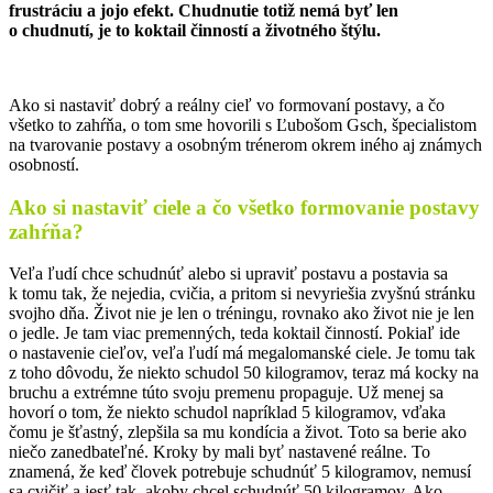
frustráciu a jojo efekt. Chudnutie totiž nemá byť len
o chudnutí, je to koktail činností a životného štýlu.
Ako si nastaviť dobrý a reálny cieľ vo formovaní postavy, a čo
všetko to zahŕňa, o tom sme hovorili s Ľubošom Gsch, špecialistom
na tvarovanie postavy a osobným trénerom okrem iného aj známych
osobností.
Ako si nastaviť ciele a čo všetko formovanie postavy
zahŕňa?
Veľa ľudí chce schudnúť alebo si upraviť postavu a postavia sa
k tomu tak, že nejedia, cvičia, a pritom si nevyriešia zvyšnú stránku
svojho dňa. Život nie je len o tréningu, rovnako ako život nie je len
o jedle. Je tam viac premenných, teda koktail činností. Pokiaľ ide
o nastavenie cieľov, veľa ľudí má megalomanské ciele. Je tomu tak
z toho dôvodu, že niekto schudol 50 kilogramov, teraz má kocky na
bruchu a extrémne túto svoju premenu propaguje. Už menej sa
hovorí o tom, že niekto schudol napríklad 5 kilogramov, vďaka
čomu je šťastný, zlepšila sa mu kondícia a život. Toto sa berie ako
niečo zanedbateľné. Kroky by mali byť nastavené reálne. To
znamená, že keď človek potrebuje schudnúť 5 kilogramov, nemusí
sa cvičiť a jesť tak, akoby chcel schudnúť 50 kilogramov. Ako