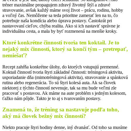
tréner maximálne propagujem zdravý životný štýl a zdravé
stravovanie, avšak každý máme svoj život – prácu, rodinu, hobby
a voľný čas. Nemôžeme sa teda prioritne zamerať len na to, čo
potrebuje naša kondícia alebo úprava postavy. Častokrát pri
nastavovaní cieľov, chýba realita. Ako si ich nastaviť správne je
individuálna cesta, a mala by byť rozmenená na menšie kroky.
Ktoré konkrétne činnosti tvoria ten koktail. Je to
nejaký mix činností, ktorý sa končí tým – pretrepať,
nemiešať?
Recept zahŕňa konkrétne úlohy, do ktorých vstupujú premenné.
Koktail činností tvoria štyri základné činnosti: tréningová aktivita,
usporiadanie dňa (mimotréningová aktivita), stravovanie a spánková
rutina alebo regenerácia. To sú štyri kolesá auta. Ak sa človek
niektorej z týchto činností nevenuje, tak sa mu bude veľmi zle
pracovať s postavou. Ak máme na aute problém s jedným kolesom,
ťažko nám pôjde. Takto je to aj s tvarovaním postavy.
Znamená to, že tréning sa nastavuje podľa toho,
aký má človek bežný mix činností?
Niekto pracuje štyri hodiny denne, iný dvanásť. Od toho sa musíme