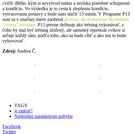
cvičiť dlhšie, kým si nevytvorí rutinu a nezíska potrebné schopnosti
a kondíciu. Vo výsledku je to cesta k zlepšeniu kondície,
vytvarovaniu postavy a bude nato stačiť 13 minút. V Programe P13
som sa v značnej miere zaoberal
pevnou, ale dostatočne flexibilnou
“cestou” tréningu.
P13 presne definuje ako tréning vykonávať, z
čoho by mal byť tréning zložený, ale samotný repertoár cvikov si
určuje každý sám, podľa toho, ako sa bude cítiť a ako mu to bude
vyhovovať.
Zdroj:
Andrea Č.
TAGY
je radosť!
Najlepším parametrom pohybu
Facebook
Twitter