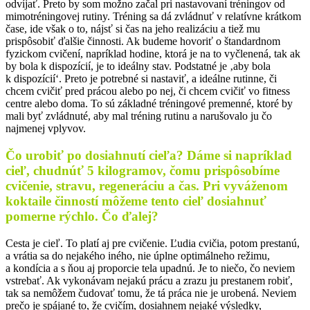
odvíjať. Preto by som možno začal pri nastavovaní tréningov od
mimotréningovej rutiny. Tréning sa dá zvládnuť v relatívne krátkom
čase, ide však o to, nájsť si čas na jeho realizáciu a tiež mu
prispôsobiť ďalšie činnosti. Ak budeme hovoriť o štandardnom
fyzickom cvičení, napríklad hodine, ktorá je na to vyčlenená, tak ak
by bola k dispozícií, je to ideálny stav. Podstatné je ‚aby bola
k dispozícií‘. Preto je potrebné si nastaviť, a ideálne rutinne, či
chcem cvičiť pred prácou alebo po nej, či chcem cvičiť vo fitness
centre alebo doma. To sú základné tréningové premenné, ktoré by
mali byť zvládnuté, aby mal tréning rutinu a narušovalo ju čo
najmenej vplyvov.
Čo urobiť po dosiahnutí cieľa? Dáme si napríklad
cieľ, chudnúť 5 kilogramov, čomu prispôsobíme
cvičenie, stravu, regeneráciu a čas. Pri vyváženom
koktaile činností môžeme tento cieľ dosiahnuť
pomerne rýchlo. Čo ďalej?
Cesta je cieľ. To platí aj pre cvičenie. Ľudia cvičia, potom prestanú,
a vrátia sa do nejakého iného, nie úplne optimálneho režimu,
a kondícia a s ňou aj proporcie tela upadnú. Je to niečo, čo neviem
vstrebať. Ak vykonávam nejakú prácu a zrazu ju prestanem robiť,
tak sa nemôžem čudovať tomu, že tá práca nie je urobená. Neviem
prečo je spájané to, že cvičím, dosiahnem nejaké výsledky,