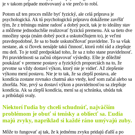
je v takom prípade motivovaný a vie prečo to robí.
Potom už ten proces môže byť fyzický, ale celá príprava je
psychologická. Ak tú psychologickú prípravu dokážeme zavŕšiť
tým, že z tréningu máme radosť a dobrý pocit, tak je to ideálny stav
a môžeme jednoduchšie realizovať fyzickú premenu. Ak sa tieto dve
množiny spoja (mám dobrý pocit a uskutočňujem to), je veľmi
pravdepodobné, že sa to bude uskutočňovať pravidelne. To sa však
nestane, ak si človek nenájde takú činnosť, ktorú robí rád a zlepšuje
mu deň. To je totiž predpoklad toho, že sa z toho stane pravidelnosť.
Pri pravidelnosti sa začnú objavovať výsledky. Ešte je dôležité
poukázať v premene postavy a fyzických proporciách na to, že
prvotne sa vždy dostaví výkon, ktorý nie je vidieť. Až zlepšenie
výkonu mení postavu. Nie je to tak, že sa zlepší postava, ale
kondícia zostane rovnako chatrná ako vtedy, keď som začal alebo sa
zhoršila. Nie, prvý sa dostaví výkon a pravidelnosťou sa zlepšuje
kondícia. Ak sa zlepší kondícia, mení sa aj schránka, ubúda tuk
a pribúdajú svaly.
Niektorí ľudia by chceli schudnúť, najväčším
problémom je obuť si tenisky a obliecť sa. Ľudia
majú zvyky, napríklad si každé ráno umývajú zuby.
Môže to fungovať aj tak, že k jednému zvyku pridajú ďalší a po