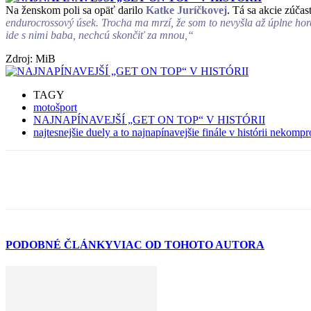
Na ženskom poli sa opäť darilo
Katke Juríčkovej
. Tá sa akcie zúčast
endurocrossový úsek. Trocha ma mrzí, že som to nevyšla až úplne hor
ide s nimi baba, nechcú skončiť za mnou,“
Zdroj: MiB
TAGY
motošport
NAJNAPÍNAVEJŠÍ „GET ON TOP“ V HISTÓRII
najtesnejšie duely a to najnapínavejšie finále v histórii nekom
PODOBNÉ ČLÁNKY
VIAC OD TOHOTO AUTORA