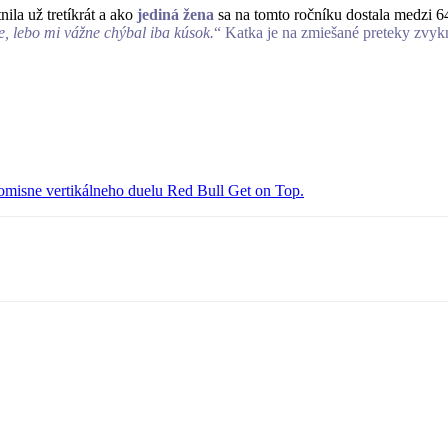
nila už tretíkrát a ako
jediná žena
sa na tomto ročníku dostala medzi 6
e, lebo mi vážne chýbal iba kúsok.
“ Katka je na zmiešané preteky zvykn
promisne vertikálneho duelu Red Bull Get on Top.