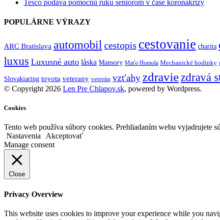
Tesco podáva pomocnú ruku seniorom v čase koronakrízy
POPULÁRNE VÝRAZY
cestovanie
automobil
cestopis
ARC Bratislava
charita
luxus
Luxusné auto
láska
Mansory
Mechanické hodinky
Maťo Homola
zdravie
zdravá s
vzťahy
toyota
veterany
Slovakiaring
veterán
© Copyright 2026
Len Pre Chlapov.sk
, powered by Wordpress.
Cookies
Tento web používa súbory cookies. Prehliadaním webu vyjadrujete sú
Nastavenia
Akceptovať
Manage consent
Close
Privacy Overview
This website uses cookies to improve your experience while you navigat