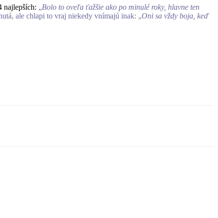
4 najlepších:
„
Bolo to oveľa ťažšie ako po minulé roky, hlavne ten
utá, ale chlapi to vraj niekedy vnímajú inak: „
Oni sa vždy boja, keď