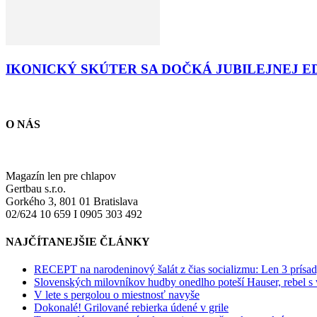
IKONICKÝ SKÚTER SA DOČKÁ JUBILEJNEJ E
O NÁS
Magazín len pre chlapov
Gertbau s.r.o.
Gorkého 3, 801 01 Bratislava
02/624 10 659 I 0905 303 492
NAJČÍTANEJŠIE ČLÁNKY
RECEPT na narodeninový šalát z čias socializmu: Len 3 prísad
Slovenských milovníkov hudby onedlho poteší Hauser, rebel s
V lete s pergolou o miestnosť navyše
Dokonalé! Grilované rebierka údené v grile