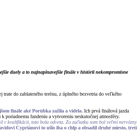
jšie duely a to najnapínavejšie finále v histórii nekompromisne
j trate do zablateného terénu, z úplného bezvetria do veľkého
jšom finále aké Porúbka zažila a videla.
Ich prvá finálová jazda
li k poriadnemu fandeniu a vytvoreniu neskutočnej atmosféry.
l v kvalifikácii, toto bola odveta. Zo začiatku som bol veľmi nervózny
vidovi Cypriánovi to ušlo iba o chlp a obsadil druhé miesto, tretí