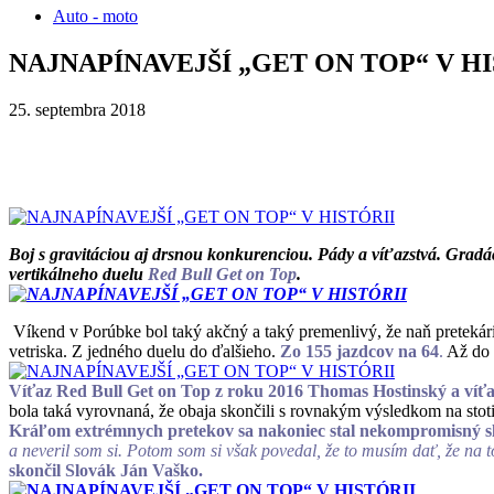
Auto - moto
NAJNAPÍNAVEJŠÍ „GET ON TOP“ V HI
25. septembra 2018
Boj s gravitáciou aj drsnou konkurenciou. Pády a víťazstvá. Gradáci
vertikálneho duelu
Red Bull Get on Top
.
Víkend v Porúbke bol taký akčný a taký premenlivý, že naň pretekári
vetriska. Z jedného duelu do ďalšieho.
Zo 155 jazdcov na 64
.
Až do 
Víťaz Red Bull Get on Top z roku 2016 Thomas Hostinský a víťa
bola taká vyrovnaná, že obaja skončili s rovnakým výsledkom na stoti
Kráľom extrémnych pretekov sa nakoniec stal nekompromisný s
a neveril som si. Potom som si však povedal, že to musím dať, že na 
skončil Slovák Ján Vaško.