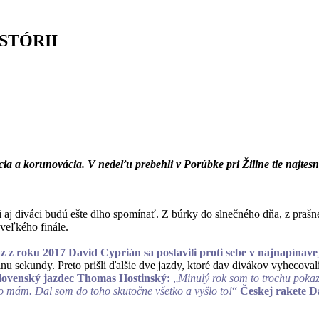
STÓRII
a a korunovácia. V nedeľu prebehli v Porúbke pri Žiline tie najtesne
 aj diváci budú ešte dlho spomínať. Z búrky do slnečného dňa, z prašne
veľkého finále.
z z roku 2017 David
Cyprián sa postavili proti sebe v najnapínave
nu sekundy. Preto prišli ďalšie dve jazdy, ktoré dav divákov vyhecova
lovenský jazdec Thomas Hostinský:
„
Minulý rok som to trochu pokazi
to mám. Dal som do toho skutočne všetko a vyšlo to!
“
Českej rakete Da