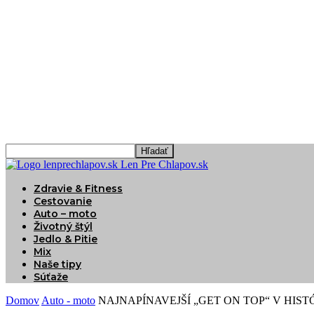
Len Pre Chlapov.sk
Zdravie & Fitness
Cestovanie
Auto – moto
Životný štýl
Jedlo & Pitie
Mix
Naše tipy
Súťaže
Domov
Auto - moto
NAJNAPÍNAVEJŠÍ „GET ON TOP“ V HISTÓ