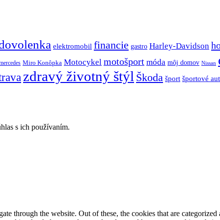
dovolenka
financie
h
Harley-Davidson
elektromobil
gastro
motošport
móda
Motocykel
Miro Konôpka
môj domov
mercedes
Nissan
zdravý životný štýl
trava
Škoda
športové au
šport
hlas s ich používaním.
e through the website. Out of these, the cookies that are categorized a