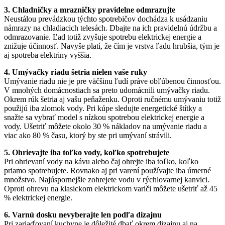
3. Chladničky a mrazničky pravidelne odmrazujte
Neustálou prevádzkou týchto spotrebičov dochádza k usádzaniu
námrazy na chladiacich telesách. Dbajte na ich pravidelnú údržbu a
odmrazovanie. Ľad totiž zvyšuje spotrebu elektrickej energie a
znižuje účinnosť. Navyše platí, že čím je vrstva ľadu hrubšia, tým je
aj spotreba elektriny vyššia.
4. Umývačky riadu šetria nielen vaše ruky
Umývanie riadu nie je pre väčšinu ľudí práve obľúbenou činnosťou.
V mnohých domácnostiach sa preto udomácnili umývačky riadu.
Okrem rúk šetria aj vašu peňaženku. Oproti ručnému umývaniu totiž
použijú iba zlomok vody. Pri kúpe sledujte energetické štítky a
snažte sa vybrať model s nízkou spotrebou elektrickej energie a
vody. Ušetriť môžete okolo 30 % nákladov na umývanie riadu a
viac ako 80 % času, ktorý by ste pri umývaní strávili.
5. Ohrievajte iba toľko vody, koľko spotrebujete
Pri ohrievaní vody na kávu alebo čaj ohrejte iba toľko, koľko
priamo spotrebujete. Rovnako aj pri varení používajte iba úmerné
množstvo. Najúspornejšie zohrejete vodu v rýchlovarnej kanvici.
Oproti ohrevu na klasickom elektrickom variči môžete ušetriť až 45
% elektrickej energie.
6. Varnú dosku nevyberajte len podľa dizajnu
Pri zariaďovaní kuchyne je dôležité dbať okrem dizajnu aj na