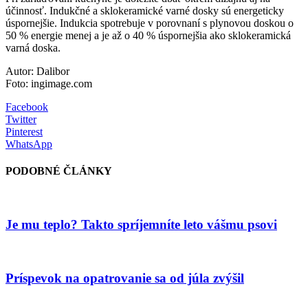
účinnosť. Indukčné a sklokeramické varné dosky sú energeticky
úspornejšie. Indukcia spotrebuje v porovnaní s plynovou doskou o
50 % energie menej a je až o 40 % úspornejšia ako sklokeramická
varná doska.
Autor: Dalibor
Foto: ingimage.com
Facebook
Twitter
Pinterest
WhatsApp
PODOBNÉ ČLÁNKY
Je mu teplo? Takto spríjemníte leto vášmu psovi
Príspevok na opatrovanie sa od júla zvýšil