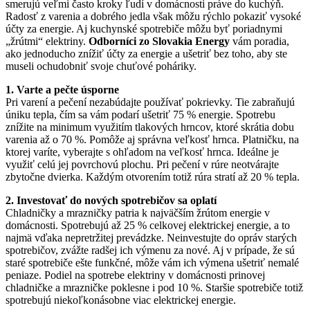
smerujú veľmi často kroky ľudí v domácnosti práve do kuchýň.
Radosť z varenia a dobrého jedla však môžu rýchlo pokaziť vysoké
účty za energie. Aj kuchynské spotrebiče môžu byť poriadnymi
„žrútmi“ elektriny.
Odborníci zo Slovakia Energy
vám poradia,
ako jednoducho znížiť účty za energie a ušetriť bez toho, aby ste
museli ochudobniť svoje chuťové poháriky.
1. Varte a pečte úsporne
Pri varení a pečení nezabúdajte používať pokrievky. Tie zabraňujú
úniku tepla, čím sa vám podarí ušetriť 75 % energie. Spotrebu
znížite na minimum využitím tlakových hrncov, ktoré skrátia dobu
varenia až o 70 %. Pomôže aj správna veľkosť hrnca. Platničku, na
ktorej varíte, vyberajte s ohľadom na veľkosť hrnca. Ideálne je
využiť celú jej povrchovú plochu. Pri pečení v rúre neotvárajte
zbytočne dvierka. Každým otvorením totiž rúra stratí až 20 % tepla.
2. Investovať do nových spotrebičov sa oplatí
Chladničky a mrazničky patria k najväčším žrútom energie v
domácnosti. Spotrebujú až 25 % celkovej elektrickej energie, a to
najmä vďaka nepretržitej prevádzke. Neinvestujte do opráv starých
spotrebičov, zvážte radšej ich výmenu za nové. Aj v prípade, že sú
staré spotrebiče ešte funkčné, môže vám ich výmena ušetriť nemalé
peniaze. Podiel na spotrebe elektriny v domácnosti prinovej
chladničke a mrazničke poklesne i pod 10 %. Staršie spotrebiče totiž
spotrebujú niekoľkonásobne viac elektrickej energie.