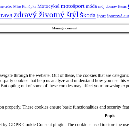
motošport
móda
Motocykel
Miro Konôpka
môj domov
mercedes
Nissan
zdravý životný štýl
trava
Škoda
športové au
šport
Manage consent
igate through the website. Out of these, the cookies that are categorize
hird-party cookies that help us analyze and understand how you use this 
. But opting out of some of these cookies may affect your browsing exp
ion properly. These cookies ensure basic functionalities and security fe
Popis
et by GDPR Cookie Consent plugin. The cookie is used to store the user