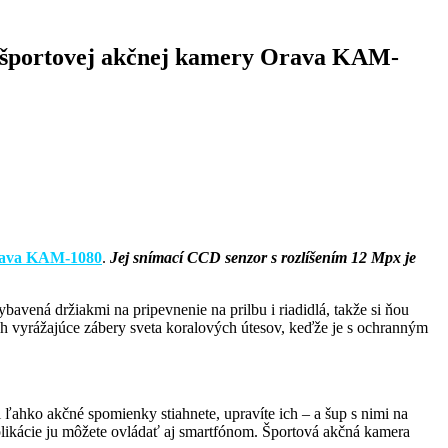
cou športovej akčnej kamery Orava KAM-
rava KAM-1080
.
Jej snímací CCD senzor s rozlíšením 12 Mpx je
bavená držiakmi na pripevnenie na prilbu i riadidlá, takže si ňou
dych vyrážajúce zábery sveta koralových útesov, keďže je s ochranným
i ľahko akčné spomienky stiahnete, upravíte ich – a šup s nimi na
í aplikácie ju môžete ovládať aj smartfónom. Športová akčná kamera