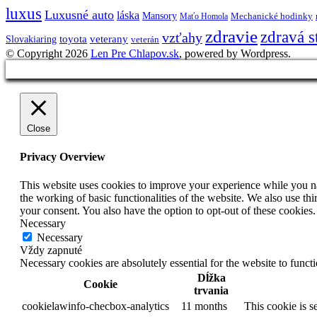
luxus
Luxusné auto
láska
Mansory
Mechanické hodinky
Maťo Homola
zdravie
zdravá s
vzťahy
toyota
veterany
Slovakiaring
veterán
© Copyright 2026
Len Pre Chlapov.sk
, powered by Wordpress.
Close
Privacy Overview
This website uses cookies to improve your experience while you nav
the working of basic functionalities of the website. We also use t
your consent. You also have the option to opt-out of these cookies
Necessary
Necessary
Vždy zapnuté
Necessary cookies are absolutely essential for the website to funct
Dĺžka
Cookie
trvania
cookielawinfo-checbox-analytics
11 months
This cookie is s