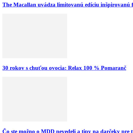
The Macallan uvádza limitovanú edíciu inšpirovanú 
30 rokov s chuťou ovocia: Relax 100 % Pomaranč
Čo ste možno o MDD nevedeli a tipy na darčeky pre 