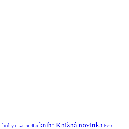
Knižná novinka
kniha
odinky
hudba
lexus
Honda