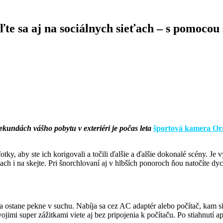
váľte sa aj na sociálnych sieťach – s pomo
ekundách vášho pobytu v exteriéri je počas leta
športová kamera O
y, aby ste ich korigovali a točili ďalšie a ďalšie dokonalé scény. Je vy
liach i na skejte. Pri šnorchlovaní aj v hlbších ponoroch ňou natočíte 
mera ostane pekne v suchu. Nabíja sa cez AC adaptér alebo počítač, kam s
svojimi super zážitkami viete aj bez pripojenia k počítaču. Po stiahnut