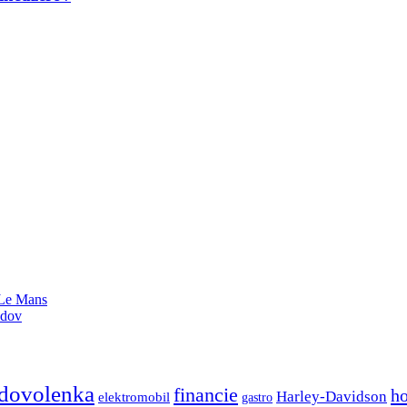
 Le Mans
odov
dovolenka
financie
h
Harley-Davidson
elektromobil
gastro