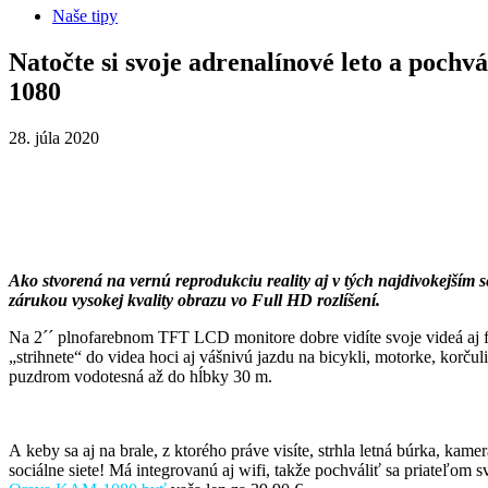
Naše tipy
Natočte si svoje adrenalínové leto a poch
1080
28. júla 2020
Ako stvorená na vernú reprodukciu reality aj v tých najdivokejším s
zárukou vysokej kvality obrazu vo Full HD rozlíšení.
Na 2´´ plnofarebnom TFT LCD monitore dobre vidíte svoje videá aj fotk
„strihnete“ do videa hoci aj vášnivú jazdu na bicykli, motorke, korču
puzdrom vodotesná až do hĺbky 30 m.
A keby sa aj na brale, z ktorého práve visíte, strhla letná búrka, ka
sociálne siete! Má integrovanú aj wifi, takže pochváliť sa priateľom 