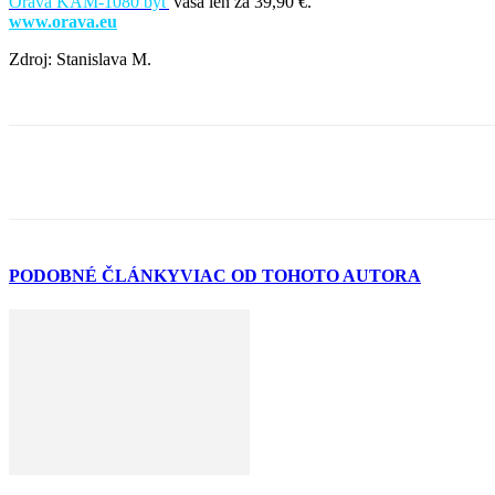
Orava KAM-1080 byť
vaša len za 39,90 €.
www.orava.eu
Zdroj: Stanislava M.
PODOBNÉ ČLÁNKY
VIAC OD TOHOTO AUTORA