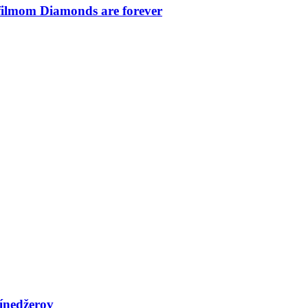
filmom Diamonds are forever
tínedžerov