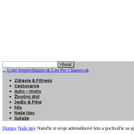
Len Pre Chlapov.sk
Zdravie & Fitness
Cestovanie
Auto – moto
Životný štýl
Jedlo & Pitie
Mix
Naše tipy
Súťaže
Domov
Naše tipy
Natočte si svoje adrenalínové leto a pochváľte sa aj