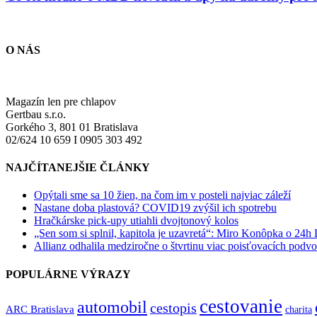
O NÁS
Magazín len pre chlapov
Gertbau s.r.o.
Gorkého 3, 801 01 Bratislava
02/624 10 659 I 0905 303 492
NAJČÍTANEJŠIE ČLÁNKY
Opýtali sme sa 10 žien, na čom im v posteli najviac záleží
Nastane doba plastová? COVID19 zvýšil ich spotrebu
Hračkárske pick-upy utiahli dvojtonový kolos
„Sen som si splnil, kapitola je uzavretá“: Miro Konôpka o 24h
Allianz odhalila medziročne o štvrtinu viac poisťovacích podv
POPULÁRNE VÝRAZY
cestovanie
automobil
cestopis
ARC Bratislava
charita