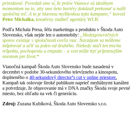
prirodzené. Povedali sme si, že práve Vianoce sú ideálnym
momentom na to, aby sme tieto bariéry dokázali prekonať a našli
spoločnú reč. A to je hlavnou myšlienkou tejto kampane,“
hovorí
Peter Michalka,
kreatívny riaditeľ agentúry WLB.
Podľa Michala Presa, šéfa marketingu a produktu v Škoda Auto
Slovensko, však nejde len o automobily:
„Medzigeneračných
sporov existuje v spoločnosti oveľa viac. Navzájom sa môžeme
inšpirovať a učiť sa jeden od druhého. Niekedy stačí len trochu
rešpektu, pochopenia a empatie – a svet môže byť príjemnejším
miestom pre život.
“
Vianočná kampaň Škoda Auto Slovensko bude nasadená v
decembri v podobe 30-sekundového televízneho a kinospotu,
doplneného o
40-sekundový director
’
s cut v online priestore
.
Kampaň tak oslovuje široké publikum naprieč mediálnymi kanálmi
a potvrdzuje, že objavovanie má v DNA značky Škoda svoje pevné
miesto, bez ohľadu na vek či generáciu.
Zdroj:
Zuzana Kubíková, Škoda Auto Slovensko s.r.o.