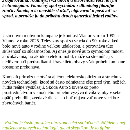
z objavovania, rodinných vzťahoch a otvorenosti voči novým
technológiám. Vianočný spot vychádza z dlhodobej filozofie
značky Škoda, a to neustále skúšať, objavovať a posúvať sa
vpred, a prenáša ju do príbehu dvoch generácií jednej rodiny.
Ústredným motívom kampane je kontrast Vianoc v roku 1995 a
Vianoc v roku 2025. Televízny spot sa vracia do 90. rokov, keď
bolo nové auto v rodine veľkou udalosťou, a porovnáva túto
skúsenosť so súčasnosťou. Aj dnes je nové auto symbolom radosti
a očakávania, no ak ide o elektromobil, môže sa stretnúť aj s
nedôverou či predsudkami. Práve tieto obavy však príbeh kampane
postupne prekonáva.
Kampaň prirodzene otvára aj tému elektroskepticizmu a strachu z
nových technológií, ktoré sú často odmietané ešte pred tým, než ich
ľudia reálne vyskúšajú. Škoda Auto Slovensko preto
prostredníctvom vianočného príbehu vyzýva divákov, aby v sebe
opäť prebudili „zvedavé dieťa“ – chuť objavovať nové veci bez
zbytočných bariér.
„Rodina je často presným obrazom celej spoločnosti. Nájdete v nej
nadšencov nových technológií, ale aj skeptikov. Je to úplne