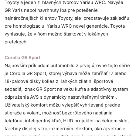
Toyoty a jeden z hlavných tvorcov Yarisu WRC. Navyše
GR Yaris nebol navrhnutý iba pre potešenie
najnáročnejších klientov Toyoty, ale predstavuje základňu
pre homologizáciu Yarisu WRC novej generácie. Toyota
vyhlasuje, že v ňom možno štartovať v lokálnych
pretekoch.
Corolla GR Sport
Najnovším príkladom automobilu z prvej úrovne tejto série
je Corolla GR Sport, ktorej výbava môže zahŕňať 17 alebo
18-palcové disky kolies z ľahkých zliatin, športové
sedadlá, znak GR Sport na veku kufra a adaptívny systém
odpruženia AVS s dynamicky nastaviteľnými tlmičmi.
Užívateľský komfort môžu vylepšiť vyhrievané predné
stierače a volant, možnosť bezdrôtového nabíjania
telefónu, inteligentný kľúč, HUD projektor na čelnom skle,
farebný displej s trojrozmerným efektom, ako aj vetracie