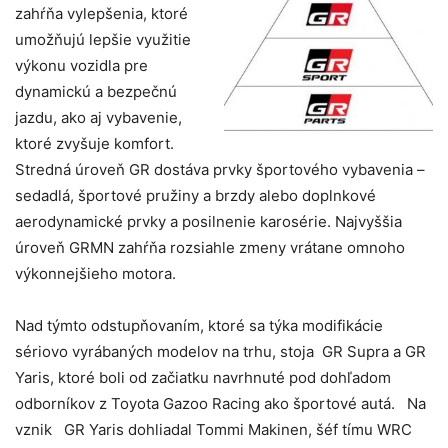
zahŕňa vylepšenia, ktoré
umožňujú lepšie využitie
výkonu vozidla pre
dynamickú a bezpečnú
jazdu, ako aj vybavenie,
ktoré zvyšuje komfort.
Stredná úroveň GR dostáva prvky športového vybavenia –
sedadlá, športové pružiny a brzdy alebo doplnkové
aerodynamické prvky a posilnenie karosérie. Najvyššia
úroveň GRMN zahŕňa rozsiahle zmeny vrátane omnoho
výkonnejšieho motora.
Nad týmto odstupňovaním, ktoré sa týka modifikácie
sériovo vyrábaných modelov na trhu, stoja GR Supra a GR
Yaris, ktoré boli od začiatku navrhnuté pod dohľadom
odborníkov z Toyota Gazoo Racing ako športové autá. Na
vznik GR Yaris dohliadal Tommi Makinen, šéf tímu WRC