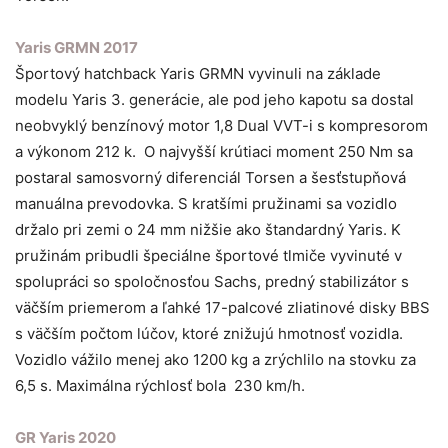
Yaris GRMN 2017
Športový hatchback Yaris GRMN vyvinuli na základe
modelu Yaris 3. generácie, ale pod jeho kapotu sa dostal
neobvyklý benzínový motor 1,8 Dual VVT-i s kompresorom
a výkonom 212 k. O najvyšší krútiaci moment 250 Nm sa
postaral samosvorný diferenciál Torsen a šesťstupňová
manuálna prevodovka. S kratšími pružinami sa vozidlo
držalo pri zemi o 24 mm nižšie ako štandardný Yaris. K
pružinám pribudli špeciálne športové tlmiče vyvinuté v
spolupráci so spoločnosťou Sachs, predný stabilizátor s
väčším priemerom a ľahké 17-palcové zliatinové disky BBS
s väčším počtom lúčov, ktoré znižujú hmotnosť vozidla.
Vozidlo vážilo menej ako 1200 kg a zrýchlilo na stovku za
6,5 s. Maximálna rýchlosť bola 230 km/h.
GR Yaris 2020