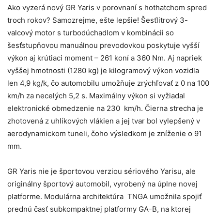
Ako vyzerá nový GR Yaris v porovnaní s hothatchom spred
troch rokov? Samozrejme, ešte lepšie! Šesťlitrový 3-
valcový motor s turbodúchadlom v kombinácii so
šesťstupňovou manuálnou prevodovkou poskytuje vyšší
výkon aj krútiaci moment – 261 koní a 360 Nm. Aj napriek
vyššej hmotnosti (1280 kg) je kilogramový výkon vozidla
len 4,9 kg/k, čo automobilu umožňuje zrýchľovať z 0 na 100
km/h za necelých 5,2 s. Maximálny výkon si vyžiadal
elektronické obmedzenie na 230 km/h. Čierna strecha je
zhotovená z uhlíkových vlákien a jej tvar bol vylepšený v
aerodynamickom tuneli, čoho výsledkom je zníženie o 91
mm.
GR Yaris nie je športovou verziou sériového Yarisu, ale
originálny športový automobil, vyrobený na úplne novej
platforme. Modulárna architektúra TNGA umožnila spojiť
prednú časť subkompaktnej platformy GA-B, na ktorej