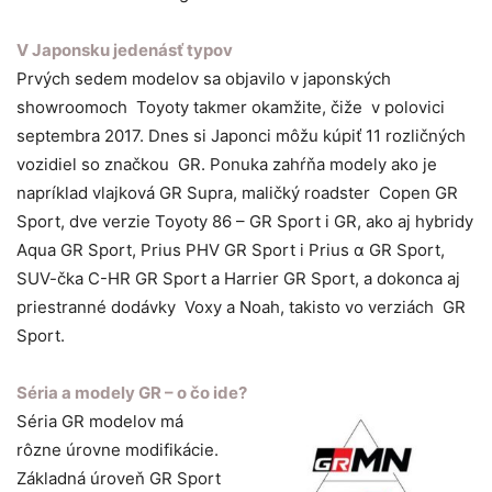
V Japonsku jedenásť typov
Prvých sedem modelov sa objavilo v japonských
showroomoch Toyoty takmer okamžite, čiže v polovici
septembra 2017. Dnes si Japonci môžu kúpiť 11 rozličných
vozidiel so značkou GR. Ponuka zahŕňa modely ako je
napríklad vlajková GR Supra, maličký roadster Copen GR
Sport, dve verzie Toyoty 86 – GR Sport i GR, ako aj hybridy
Aqua GR Sport, Prius PHV GR Sport i Prius α GR Sport,
SUV-čka C-HR GR Sport a Harrier GR Sport, a dokonca aj
priestranné dodávky Voxy a Noah, takisto vo verziách GR
Sport.
Séria a modely GR – o čo ide?
Séria GR modelov má
rôzne úrovne modifikácie.
Základná úroveň GR Sport