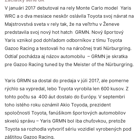
V januári 2017 debutoval na rely Monte Carlo model Yaris
WRC a o dva mesiace neskôr oslávila Toyota svoj návrat na
Majstrovstvá sveta v rely tak, že na veľtrhu v Ženeve
predstavila svoj nový hot hatch GRMN. Nový športový
Yaris vznikol pod dohľadom odborníkov z tímu Toyota
Gazoo Racing a testovali ho na náročnej trati Nürburgring.
Odtiaľ pochádza aj názov automobilu – GRMN je skratka
pre Gazoo Racing tuned by the Meister of the Nürburgring.
Yaris GRMN sa dostal do predaja v júli 2017, ale pomerne
rýchlo sa vypredal, lebo Toyota vyrobila len 600 kusov. Z
tohto počtu sa 400 áut dostalo do Európy. V septembri
toho istého roku oznámil Akio Toyoda, prezident
spoločnosti Toyota, fanúšikom športových automobilov
skvelú správu – Yaris GRMN bol iba chuťovkou, pretože
Toyota sa rozhodla vytvoriť sériu vozidiel vyrobených pod
záštitou Gazoo Racing.