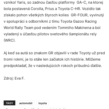
vznikol Yaris, so zadnou časťou platformy GA-C, na ktorej
bola postavená Corolla, Prius a Toyota C-HR. Vozidlo tak
získalo pohon všetkých štyroch kolies GR-FOUR, vyvinutý
v spolupráci s odborníkmi z tímu Toyota Gazoo Racing
World Rally Team pod vedením Tommiho Makinena a bol
vyladený s účasťou pilotov svetového šampionátu rely
(WRC).
Aj keď sa autá so znakom GR objavili v rade Toyoty už pred
tromi rokmi, je to stále len začiatok ich histórie. Môžeme
predpokladať, že v nasledujúcich rokoch pribudnú ďalšie.
Zdroj: Eva F.
TAGY
automobil
toyota