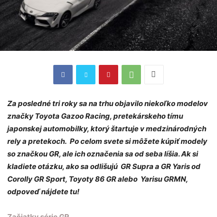
Za posledné tri roky sa na trhu objavilo niekoľko modelov
značky Toyota Gazoo Racing, pretekárskeho tímu
japonskej automobilky, ktorý štartuje v medzinárodných
rely a pretekoch. Po celom svete si môžete kúpiť modely
so značkou GR, ale ich označenia sa od seba líšia. Ak si
kladiete otázku, ako sa odlišujú GR Supra a GR Yaris od
Corolly GR Sport, Toyoty 86 GR alebo Yarisu GRMN,
odpoveď nájdete tu!
Začiatky série GR