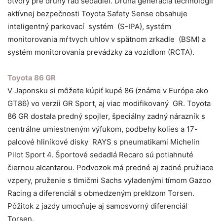
otvory pre druhý rad sedadiel. Druhá generácia technológií
aktívnej bezpečnosti Toyota Safety Sense obsahuje
inteligentný parkovací systém (S-IPA), systém
monitorovania mŕtvych uhlov v spätnom zrkadle (BSM) a
systém monitorovania prevádzky za vozidlom (RCTA).
Toyota 86 GR
V Japonsku si môžete kúpiť kupé 86 (známe v Európe ako
GT86) vo verzii GR Sport, aj viac modifikovaný GR. Toyota
86 GR dostala predný spojler, špeciálny zadný nárazník s
centrálne umiestneným výfukom, podbehy kolies a 17-
palcové hliníkové disky RAYS s pneumatikami Michelin
Pilot Sport 4. Športové sedadlá Recaro sú potiahnuté
čiernou alcantarou. Podvozok má predné aj zadné pružiace
vzpery, pruženie s tlmičmi Sachs vyladenými tímom Gazoo
Racing a diferenciál s obmedzeným preklzom Torsen.
Pôžitok z jazdy umocňuje aj samosvorný diferenciál
Torsen.