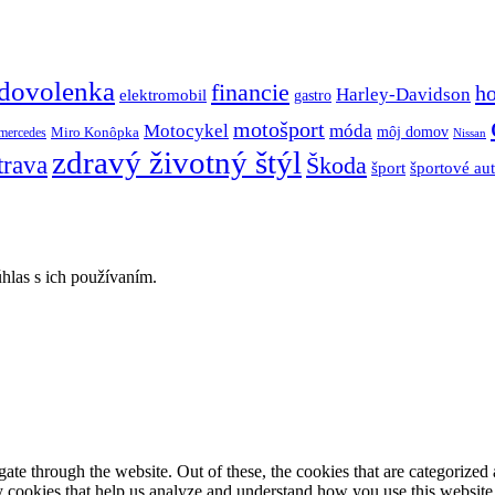
dovolenka
financie
h
Harley-Davidson
elektromobil
gastro
motošport
móda
Motocykel
Miro Konôpka
môj domov
mercedes
Nissan
zdravý životný štýl
trava
Škoda
športové au
šport
hlas s ich používaním.
e through the website. Out of these, the cookies that are categorized a
rty cookies that help us analyze and understand how you use this websit