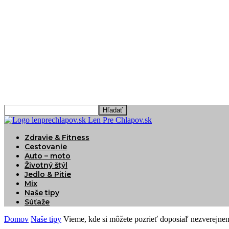
Len Pre Chlapov.sk
Zdravie & Fitness
Cestovanie
Auto – moto
Životný štýl
Jedlo & Pitie
Mix
Naše tipy
Súťaže
Domov
Naše tipy
Vieme, kde si môžete pozrieť doposiaľ nezverejnen