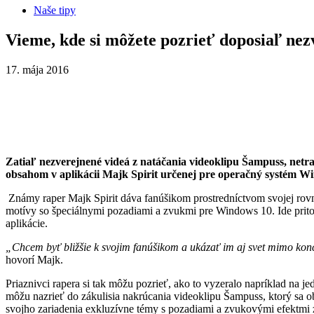
Naše tipy
Vieme, kde si môžete pozrieť doposiaľ nez
17. mája 2016
Zatiaľ nezverejnené videá z natáčania videoklipu Šampuss, netr
obsahom v aplikácii Majk Spirit určenej pre operačný systém W
Známy raper Majk Spirit dáva fanúšikom prostredníctvom svojej rovnom
motívy so špeciálnymi pozadiami a zvukmi pre Windows 10. Ide pritom 
aplikácie.
„Chcem byť bližšie k svojim fanúšikom a ukázať im aj svet mimo konc
hovorí Majk.
Priaznivci rapera si tak môžu pozrieť, ako to vyzeralo napríklad na 
môžu nazrieť do zákulisia nakrúcania videoklipu Šampuss, ktorý sa 
svojho zariadenia exkluzívne témy s pozadiami a zvukovými efektmi