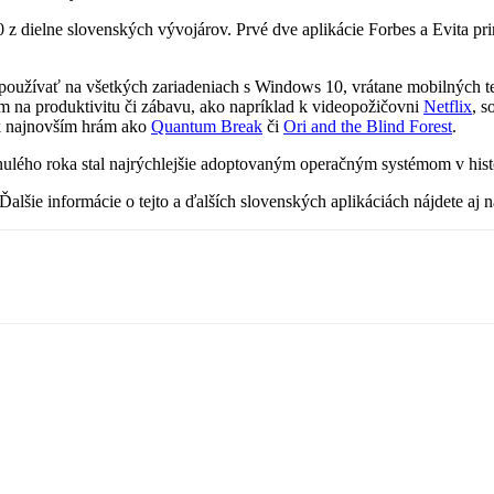
0 z dielne slovenských vývojárov. Prvé dve aplikácie Forbes a Evita 
 používať na všetkých zariadeniach s Windows 10, vrátane mobilných 
m na produktivitu či zábavu, ako napríklad k videopožičovni
Netflix
, s
k najnovším hrám ako
Quantum Break
či
Ori and the Blind Forest
.
lého roka stal najrýchlejšie adoptovaným operačným systémom v histór
 Ďalšie informácie o tejto a ďalších slovenských aplikáciách nájdete a