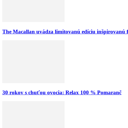
The Macallan uvádza limitovanú edíciu inšpirovanú 
30 rokov s chuťou ovocia: Relax 100 % Pomaranč