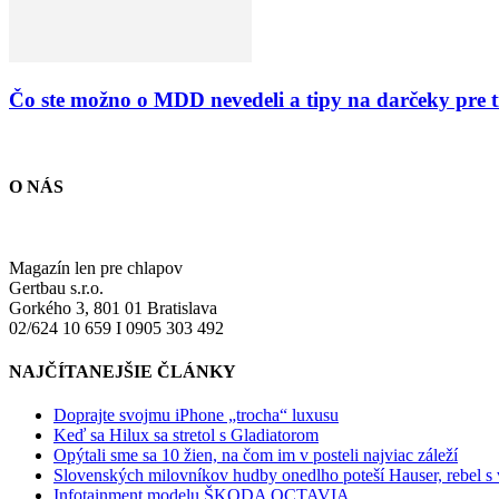
Čo ste možno o MDD nevedeli a tipy na darčeky pre 
O NÁS
Magazín len pre chlapov
Gertbau s.r.o.
Gorkého 3, 801 01 Bratislava
02/624 10 659 I 0905 303 492
NAJČÍTANEJŠIE ČLÁNKY
Doprajte svojmu iPhone „trocha“ luxusu
Keď sa Hilux sa stretol s Gladiatorom
Opýtali sme sa 10 žien, na čom im v posteli najviac záleží
Slovenských milovníkov hudby onedlho poteší Hauser, rebel s
Infotainment modelu ŠKODA OCTAVIA