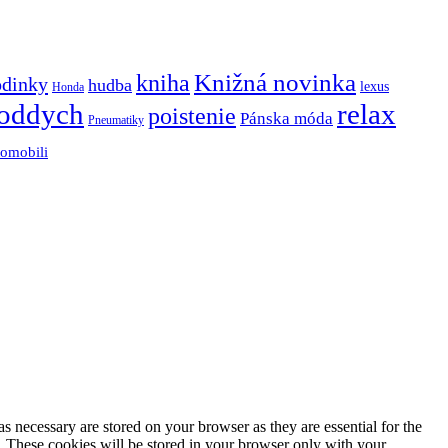
Knižná novinka
kniha
odinky
hudba
lexus
Honda
oddych
relax
poistenie
Pánska móda
Pneumatiky
tomobili
s necessary are stored on your browser as they are essential for the
e. These cookies will be stored in your browser only with your