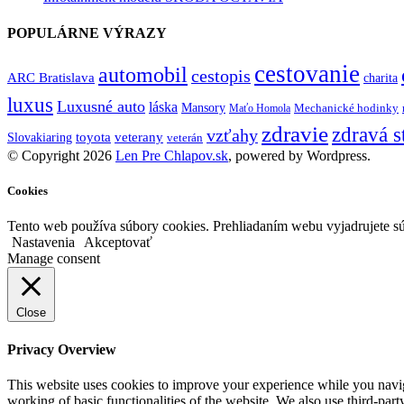
POPULÁRNE VÝRAZY
cestovanie
automobil
cestopis
ARC Bratislava
charita
luxus
Luxusné auto
láska
Mansory
Mechanické hodinky
Maťo Homola
zdravie
zdravá s
vzťahy
toyota
veterany
Slovakiaring
veterán
© Copyright 2026
Len Pre Chlapov.sk
, powered by Wordpress.
Cookies
Tento web používa súbory cookies. Prehliadaním webu vyjadrujete sú
Nastavenia
Akceptovať
Manage consent
Close
Privacy Overview
This website uses cookies to improve your experience while you navigat
working of basic functionalities of the website. We also use third-pa