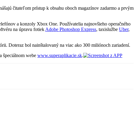
prinášajú čitateľom prístup k obsahu oboch magazínov zadarmo a prvým
telefónov a konzoly Xbox One. Používatelia najnovšieho operačného
oftvéru na úpravu fotiek
Adobe Photoshop Express
, taxislužbe
Uber
,
ii. Doteraz bol nainštalovaný na viac ako 300 miliónoch zariadení.
j na špeciálnom webe
www.superaplikacie.sk
.