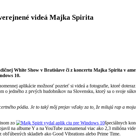
verejnené videá Majka Spirita
adičnej White Show v Bratislave či z koncertu Majka Spirita v ame
indows 10.
ennej aplikácie možnosť pozrieť si videá a fotografie, ktoré doteraz n
o jedného z prvých hudobníkov na Slovensku, ktorý sa o svoje súkromie
ertného pódia. Je to taký môj prejav vďaky za to, že milujú rap a mo
jednom zo
špeciálnych kon
objavil na albume Y a na YouTube zaznamenal viac ako 2,3 milióna vid
 z obľúbených skladieb ako Good Vibrations alebo Prime Time.