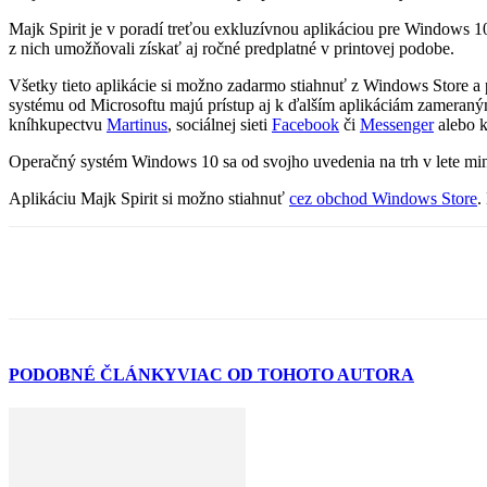
Majk Spirit je v poradí treťou exkluzívnou aplikáciou pre Windows 1
z nich umožňovali získať aj ročné predplatné v printovej podobe.
Všetky tieto aplikácie si možno zadarmo stiahnuť z Windows Store a
systému od Microsoftu majú prístup aj k ďalším aplikáciám zameraný
kníhkupectvu
Martinus
, sociálnej sieti
Facebook
či
Messenger
alebo 
Operačný systém Windows 10 sa od svojho uvedenia na trh v lete minu
Aplikáciu Majk Spirit si možno stiahnuť
cez obchod Windows Store
.
PODOBNÉ ČLÁNKY
VIAC OD TOHOTO AUTORA