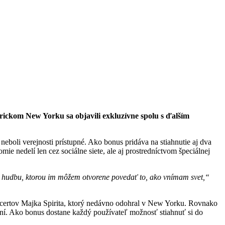
rickom New Yorku sa objavili exkluzívne spolu s ďalším
eboli verejnosti prístupné. Ako bonus pridáva na stiahnutie aj dva
 nedelí len cez sociálne siete, ale aj prostredníctvom špeciálnej
ju hudbu, ktorou im môžem otvorene povedať to, ako vnímam svet,“
certov Majka Spirita, ktorý nedávno odohral v New Yorku. Rovnako
ení. Ako bonus dostane každý používateľ možnosť stiahnuť si do