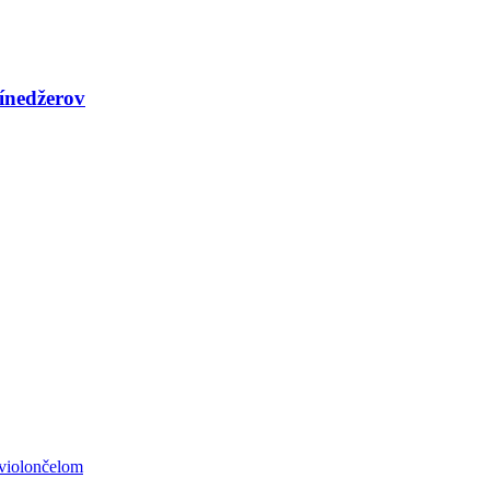
tínedžerov
 violončelom