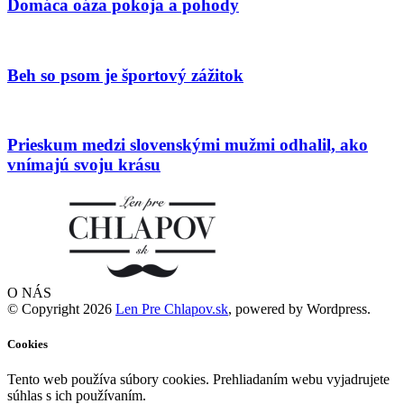
Domáca oáza pokoja a pohody
Beh so psom je športový zážitok
Prieskum medzi slovenskými mužmi odhalil, ako
vnímajú svoju krásu
O NÁS
© Copyright 2026
Len Pre Chlapov.sk
, powered by Wordpress.
Cookies
Tento web používa súbory cookies. Prehliadaním webu vyjadrujete
súhlas s ich používaním.