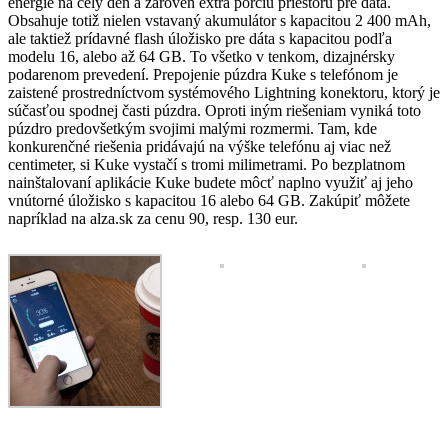
energie na celý deň a zároveň extra porciu priestoru pre dáta.
Obsahuje totiž nielen vstavaný akumulátor s kapacitou 2 400 mAh,
ale taktiež prídavné flash úložisko pre dáta s kapacitou podľa
modelu 16, alebo až 64 GB. To všetko v tenkom, dizajnérsky
podarenom prevedení. Prepojenie púzdra Kuke s telefónom je
zaistené prostredníctvom systémového Lightning konektoru, ktorý je
súčasťou spodnej časti púzdra. Oproti iným riešeniam vyniká toto
púzdro predovšetkým svojimi malými rozmermi. Tam, kde
konkurenčné riešenia pridávajú na výške telefónu aj viac než
centimeter, si Kuke vystačí s tromi milimetrami. Po bezplatnom
nainštalovaní aplikácie Kuke budete môcť naplno využiť aj jeho
vnútorné úložisko s kapacitou 16 alebo 64 GB. Zakúpiť môžete
napríklad na alza.sk za cenu 90, resp. 130 eur.