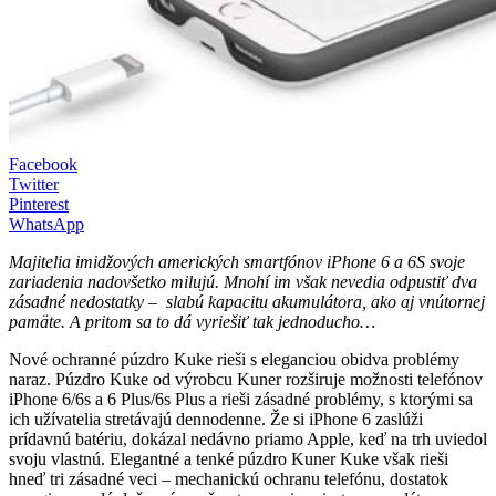
Facebook
Twitter
Pinterest
WhatsApp
Majitelia imidžových amerických smartfónov iPhone 6 a 6S svoje
zariadenia nadovšetko milujú. Mnohí im však nevedia odpustiť dva
zásadné nedostatky – slabú kapacitu akumulátora, ako aj vnútornej
pamäte. A pritom sa to dá vyriešiť tak jednoducho…
Nové ochranné púzdro Kuke rieši s eleganciou obidva problémy
naraz. Púzdro Kuke od výrobcu Kuner rozširuje možnosti telefónov
iPhone 6/6s a 6 Plus/6s Plus a rieši zásadné problémy, s ktorými sa
ich užívatelia stretávajú dennodenne. Že si iPhone 6 zaslúži
prídavnú batériu, dokázal nedávno priamo Apple, keď na trh uviedol
svoju vlastnú. Elegantné a tenké púzdro Kuner Kuke však rieši
hneď tri zásadné veci – mechanickú ochranu telefónu, dostatok