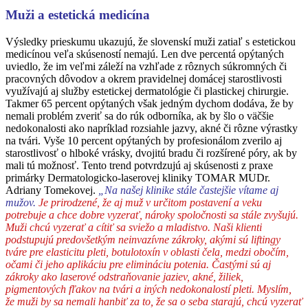
Muži
a estetická medicína
Výsledky prieskumu ukazujú, že slovenskí muži zatiaľ s estetickou
medicínou veľa skúseností nemajú. Len dve percentá opýtaných
uviedlo, že im veľmi záleží na vzhľade z rôznych súkromných či
pracovných dôvodov a okrem pravidelnej domácej starostlivosti
využívajú aj služby estetickej dermatológie či plastickej chirurgie.
Takmer 65 percent opýtaných však jedným dychom dodáva, že by
nemali problém zveriť sa do rúk odborníka, ak by šlo o väčšie
nedokonalosti ako napríklad rozsiahle jazvy, akné či rôzne výrastky
na tvári. Vyše 10 percent opýtaných by profesionálom zverilo aj
starostlivosť o hlboké vrásky, dvojitú bradu či rozšírené póry, ak by
mali tú možnosť. Tento trend potvrdzujú aj skúsenosti z praxe
primárky Dermatologicko-laserovej kliniky TOMAR MUDr.
Adriany Tomekovej.
„Na našej klinike stále častejšie vítame aj
mužov.
Je prirodzené, že aj muž v určitom postavení a veku
potrebuje a chce dobre vyzerať, nároky spoločnosti sa stále zvyšujú.
Muži chcú vyzerať a cítiť sa sviežo a mladistvo. Naši klienti
podstupujú predovšetkým neinvazívne zákroky, akými sú liftingy
tváre pre elasticitu pleti, botulotoxín v oblasti čela, medzi obočím,
očami či jeho aplikáciu pre elimináciu potenia. Častými sú aj
zákroky ako laserové odstraňovanie jaziev, akné, žiliek,
pigmentových fľakov na tvári a iných nedokonalostí pleti. Myslím,
že muži by sa nemali hanbiť za to, že sa o seba starajú, chcú vyzerať