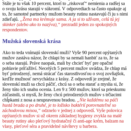
Stále je tu však 10 percent, ktorí to „riskovať“ nemienia a radšej sa
o svoju krásu starajú v súkromí. V odpovediach sa často opakuje aj
to, že samotné partnerky mužom beauty rutinu nastavujú či ju s nimi
zdieľajú.
„Žena ma krémuje sama. A ja si to užívam, celú tú jej
skinker (alebo ako to nazýva),“
prezradil jeden zo spokojných
respondentov.
Mužská slovenská krása
Ako to teda vnímajú slovenskí muži? Vyše 90 percent opýtaných
mužov zastáva názor, že chlapi by sa nemali hanbiť za to, že sa
o seba starajú. Práve naopak, mali by chcieť byť pre opačné
pohlavie príťažliví. Necelých 5 percent mužov uvádza, že chlap má
byť prirodzený, nemá strácať čas starostlivosťou o svoj zovňajšok,
keďže mužnosť nevychádza z krásy. Z odpovedí je zrejmé, že
slovenskí muži sa chcú páčiť, chcú sa o seba starať a myslia si, že
ženy túto ich snahu ocenia. Len 9 z 500 mužov, ktorí sa prieskumu
zúčastnili, si myslí, že ženy chcú prirodzených mužov s trčiacimi
chĺpkami z nosa a neupravenou bradou.
„Nie každému sa páči
hustá brada a po druhé, je to ložisko baktérií porovnateľné so
záchodovou misou,“
odznelo v jednej z odpovedí. Vyše polovica
opýtaných mužov si už okrem základnej hygieny zvykla na malé
beauty rutiny ako pleťový hydratačný či anti-age krém, balzam na
vlasy, pleťové séra a pravidelné návštevy u barbera.