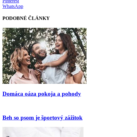
Pinterest
WhatsApp
PODOBNÉ ČLÁNKY
Domáca oáza pokoja a pohody
Beh so psom je športový zážitok