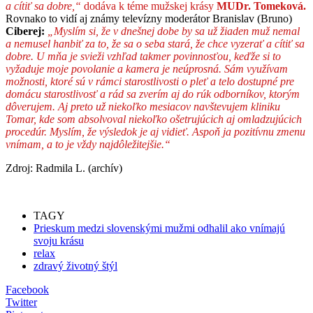
a cítiť sa dobre,“
dodáva k téme mužskej krásy
MUDr. Tomeková.
Rovnako to vidí aj známy televízny moderátor Branislav (Bruno)
Ciberej:
„Myslím si, že v dnešnej dobe by sa už žiaden muž nemal
a nemusel hanbiť za to, že sa o seba stará, že chce vyzerať a cítiť sa
dobre. U mňa je svieži vzhľad takmer povinnosťou, keďže si to
vyžaduje moje povolanie a kamera je neúprosná. Sám využívam
možnosti, ktoré sú v rámci starostlivosti o pleť a telo dostupné pre
domácu starostlivosť a rád sa zverím aj do rúk odborníkov, ktorým
dôverujem. Aj preto už niekoľko mesiacov navštevujem kliniku
Tomar, kde som absolvoval niekoľko ošetrujúcich aj omladzujúcich
procedúr. Myslím, že výsledok je aj vidieť. Aspoň ja pozitívnu zmenu
vnímam, a to je vždy najdôležitejšie.“
Zdroj: Radmila L. (archív)
TAGY
Prieskum medzi slovenskými mužmi odhalil ako vnímajú
svoju krásu
relax
zdravý životný štýl
Facebook
Twitter