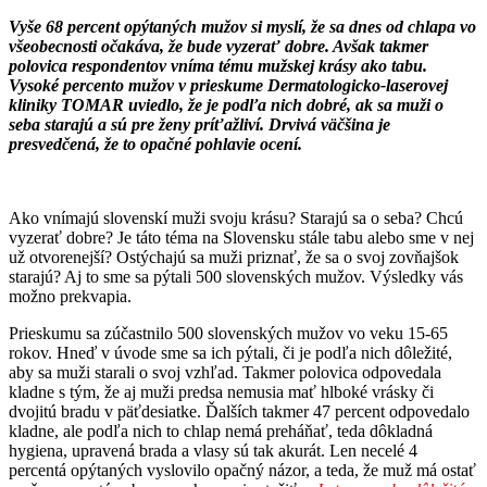
Vyše 68 percent opýtaných mužov si myslí, že sa dnes od chlapa vo
všeobecnosti očakáva, že bude vyzerať dobre. Avšak takmer
polovica respondentov vníma tému mužskej krásy ako tabu.
Vysoké percento mužov v prieskume Dermatologicko-laserovej
kliniky TOMAR uviedlo, že je podľa nich dobré, ak sa muži o
seba starajú a sú pre ženy príťažliví. Drvivá väčšina je
presvedčená, že to opačné pohlavie ocení.
Ako vnímajú slovenskí muži svoju krásu? Starajú sa o seba? Chcú
vyzerať dobre? Je táto téma na Slovensku stále tabu alebo sme v nej
už otvorenejší? Ostýchajú sa muži priznať, že sa o svoj zovňajšok
starajú? Aj to sme sa pýtali 500 slovenských mužov. Výsledky vás
možno prekvapia.
Prieskumu sa zúčastnilo 500 slovenských mužov vo veku 15-65
rokov. Hneď v úvode sme sa ich pýtali, či je podľa nich dôležité,
aby sa muži starali o svoj vzhľad. Takmer polovica odpovedala
kladne s tým, že aj muži predsa nemusia mať hlboké vrásky či
dvojitú bradu v päťdesiatke. Ďalších takmer 47 percent odpovedalo
kladne, ale podľa nich to chlap nemá preháňať, teda dôkladná
hygiena, upravená brada a vlasy sú tak akurát. Len necelé 4
percentá opýtaných vyslovilo opačný názor, a teda, že muž má ostať