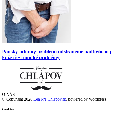
Pánsky intímny problém: odstránenie nadbytočnej
kože rieši mnohé problémy
O NÁS
© Copyright 2026
Len Pre Chlapov.sk
, powered by Wordpress.
Cookies