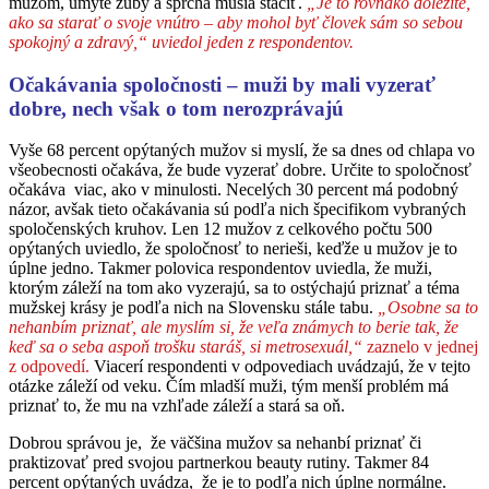
mužom, umyté zuby a sprcha musia stačiť.
„Je to rovnako dôležité,
ako sa starať o svoje vnútro – aby mohol byť človek sám so sebou
spokojný a zdravý,“ uviedol jeden z respondentov.
Očakávania spoločnosti – muži by mali vyzerať
dobre, nech však o tom nerozprávajú
Vyše 68 percent opýtaných mužov si myslí, že sa dnes od chlapa vo
všeobecnosti očakáva, že bude vyzerať dobre. Určite to spoločnosť
očakáva viac, ako v minulosti. Necelých 30 percent má podobný
názor, avšak tieto očakávania sú podľa nich špecifikom vybraných
spoločenských kruhov. Len 12 mužov z celkového počtu 500
opýtaných uviedlo, že spoločnosť to nerieši, keďže u mužov je to
úplne jedno. Takmer polovica respondentov uviedla, že muži,
ktorým záleží na tom ako vyzerajú, sa to ostýchajú priznať a téma
mužskej krásy je podľa nich na Slovensku stále tabu.
„Osobne sa to
nehanbím priznať, ale myslím si, že veľa známych to berie tak, že
keď sa o seba aspoň trošku staráš, si metrosexuál,“
zaznelo v jednej
z odpovedí.
Viacerí respondenti v odpovediach uvádzajú, že v tejto
otázke záleží od veku. Čím mladší muži, tým menší problém má
priznať to, že mu na vzhľade záleží a stará sa oň.
Dobrou správou je, že väčšina mužov sa nehanbí priznať či
praktizovať pred svojou partnerkou beauty rutiny. Takmer 84
percent opýtaných uvádza, že je to podľa nich úplne normálne.