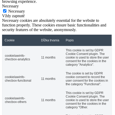
browsing experience.
Necessary
Necessary
Vždy zapnuté
Necessary cookies are absolutely essential for the website to
function properly. These cookies ensure basic functionalities and
security features of the website, anonymously.
Cookie
Dĺžka trvania
Popis
This cookie is set by GDPR
Cookie Consent plugin. The
cookielawinfo-
11 months
cookie is used to store the user
checbox-analytics
consent for the cookies in the
category "Analytics".
The cookie is set by GDPR
cookielawinfo-
cookie consent to record the
11 months
checbox-functional
user consent for the cookies in
the category "Functional".
This cookie is set by GDPR
Cookie Consent plugin. The
cookielawinfo-
11 months
cookie is used to store the user
checbox-others
consent for the cookies in the
category "Other.