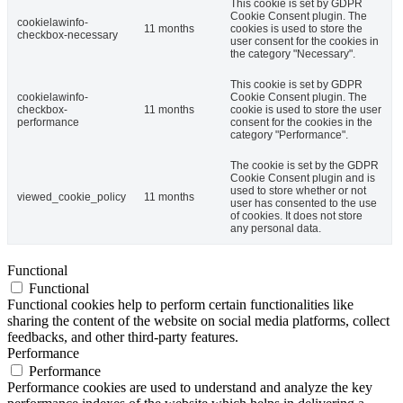
This cookie is set by GDPR
Cookie Consent plugin. The
cookielawinfo-
11 months
cookies is used to store the
checkbox-necessary
user consent for the cookies in
the category "Necessary".
This cookie is set by GDPR
cookielawinfo-
Cookie Consent plugin. The
checkbox-
11 months
cookie is used to store the user
performance
consent for the cookies in the
category "Performance".
The cookie is set by the GDPR
Cookie Consent plugin and is
used to store whether or not
viewed_cookie_policy
11 months
user has consented to the use
of cookies. It does not store
any personal data.
Functional
Functional
Functional cookies help to perform certain functionalities like
sharing the content of the website on social media platforms, collect
feedbacks, and other third-party features.
Performance
Performance
Performance cookies are used to understand and analyze the key