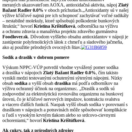
meraných ukazovateľom AOXA, antioxidačná aktivita, nápoj
Zlatý
Bažant Radler 0.0%
v oboch príchutiach.„Antioxidanty sú v našej
výžive kľúčové najmä pre ich schopnosť zachytávať voľné radikály
– nestabilné molekuly, ktoré spôsobujú poškodenie bunkových
štruktúr,“ hovorí
Kristína Krištúfková
, odborníčka na výživu
a ochranu zdravia a manažérka projektu zdravého gurmánstva
Foodlover.sk
. Dôvodom vyššieho obsahu antioxidantov v nápoji je
zastúpenie polyfenolických látok z chmeľu a sladového jačmeňa,
ako aj použitie prírodných ovocných štiav.
Sodík a draslík v dobrom pomere
Výskum NPPC-VÚP potvrdil vhodne vyvážený pomer sodíka
a draslíka v nápojoch
Zlatý Bažant Radler 0.0%
, čím takisto
vynikli medzi testovanými ochutenými sýtenými nápojmi. Nízky
obsah
sodíka
a vyšší obsah
draslíka
má podľa odborníkov na
výživu ochranný účinok na organizmus:. „Draslík a sodík sú
zodpovedné za elektrolytickú rovnováhu organizmu na bunkovej
úrovni, čo je kľúčové nervových impulzov, kontrakciu svalstva
a viacero ďalších funkcií. Naopak vyšší obsah sodíka v porovnaní s
draslíkom v nápojoch a potravinách môže spôsobovať komplikácie
u ľudí s vysokým krvným tlakom alebo so srdcovo-cievnymi
ochoreniami,“ hovorí
Kristína Krištúfková
.
Ak cukry, tak z prírodných zdrojov