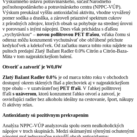
Výskumného ústavu potravinárskeho, súčasťNárodného
poľnohospodárskeho a potravinárskeho centra (NPPC-VÚP).
Výskum preukázal vyššiu antioxidačnú aktivitu, vhodne vyvážený
pomer sodíka a draslíka, a zároveň priaznivé spektrum cukrov
z prírodných zdrojov, ktorých obsah sa pohybuje na strednej úrovni
v porovnaní s inými nápojmi. Dnes však prichádza s ďalšou
„vychytávkou“ –
novou pollitrovou PET fľašou
, vďaka čomu si
odteraz môžu konzumenti vychutnávať obe obľúbené príchute
kedykoľvek a kdekoľvek. Od začiatku marca tohto roku nájdete na
pultoch predajní Zlatý Bažant Radler 0.0% Citrón a Citrón-Baza-
Mäta v tom najpraktickejšom balení.
Otvoriť a zatvoriť je W0,0W
Zlatý Bažant Radler 0.0%
je od marca tohto roku v obchodoch
dostupný okrem sklených fliaš a plechoviek aj v najpraktickejšom
type obalu – v uzatvárateľnej
PET fľaši
. V ľahkej pollitrovej
fľaši
s uzáverom
, ktorú konzument ľahko otvorí a zatvorí, je
osviežujúci radler bez alkoholu ideálny na cestovanie, šport, nákupy
či aktívny relax.
Antioxidanty sú pozitívnym prekvapením
Analýza NPPC-VÚP analyzovala spolu osem nealkoholických
nápojov v troch skupinách. Medzi skúmanými sýtenými ochutenými
nápojmi mal jednoznačne najvyšší obsah antioxidantov