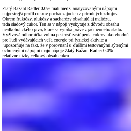
Zlatý Bažant Radler 0.0% mali medzi analyzovanými nápojmi
najpestrejší profil cukrov pochádzajúcich z prírodných zdrojov.
Okrem fruktózy, glukózy a sacharózy obsahujú aj maltózu,
teda sladový cukor. Ten sa v nápoji vyskytuje z dôvodu obsahu
nealkoholického piva, ktoré sa vyrába práve z jačmenného sladu.
Výživová odborníčka vníma pestrosť zastúpenia cukrov ako vhodnú
pre ľudí vydávajúcich veľa energie pri fyzickej aktivite a
upozorňuje na fakt, že v porovnaní s ďalšími testovanými sýtenými
ochutenými nápojmi majú nápoje Zlatý Bažant Radler 0.0%
relatívne nízky celkový obsah cukru.