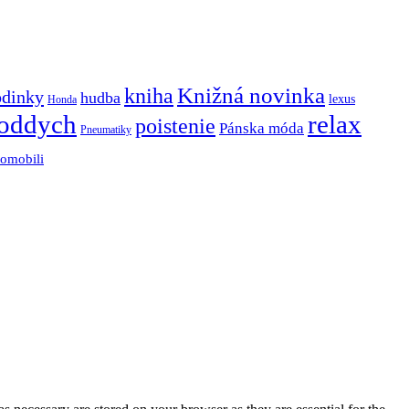
Knižná novinka
kniha
odinky
hudba
lexus
Honda
oddych
relax
poistenie
Pánska móda
Pneumatiky
tomobili