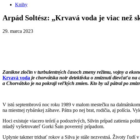
Knihy
Arpád Soltész: „Krvavá voda je viac než s
29. marca 2023
Zanikne zločin v turbulentných časoch zmeny režimu, vojny a ekono
Krvavá voda
je chorvátska noir detektívka o zmiznutí dievčaťa na
a Chorvátsko je na pokraji veľkých zmien. Kto by už pátral po zm
V istú septembrovú noc roku 1989 v malom mestečku na dalmátskom po
na miestnej rybárskej zábave. Pátra po nej brat, rodičia, aj polícia.
Hoci existuje viacero teórií a podozrivých, Silvin prípad zatienia pol
mladý vyšetrovateľ Gorki Šain poverený prípadom.
Uplynie takmer tridsať rokov a Silva je stále nezvestná. Životy ľudí