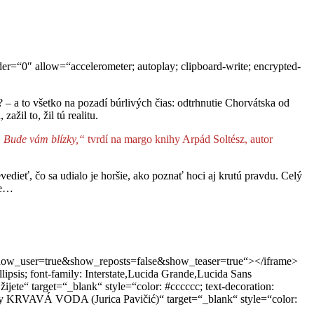
“0″ allow=“accelerometer; autoplay; clipboard-write; encrypted-
? – a to všetko na pozadí búrlivých čias: odtrhnutie Chorvátska od
žil to, žil tú realitu.
. Bude vám blízky,“
tvrdí na margo knihy Arpád Soltész, autor
Nevedieť, čo sa udialo je horšie, ako poznať hoci aj krutú pravdu. Celý
ie…
ow_user=true&show_reposts=false&show_teaser=true“></iframe>
lipsis; font-family: Interstate,Lucida Grande,Lucida Sans
ete“ target=“_blank“ style=“color: #cccccc; text-decoration:
knihy KRVAVÁ VODA (Jurica Pavičić)“ target=“_blank“ style=“color: