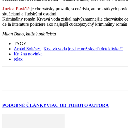
Jurica Pavičić
je chorvátsky prozaik, scenárista, autor krátkych pov
situáciami a ľudskými osudmi.
Kriminálny román Krvavá voda získal najvýznamnejšie chorvátske cen
de la littérature policiere ako najlepší cudzojazyčný kriminálny román
Milan Buno, knižný publicista
TAGY
Arpád Soltész: „Krvavá voda je viac než skvelá detektívka!“
Knižná novinka
relax
PODOBNÉ ČLÁNKY
VIAC OD TOHOTO AUTORA