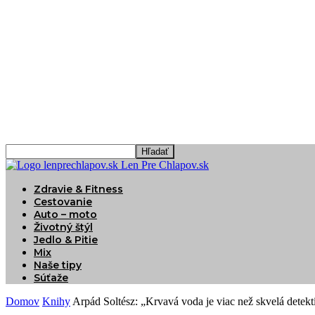
Len Pre Chlapov.sk
Zdravie & Fitness
Cestovanie
Auto – moto
Životný štýl
Jedlo & Pitie
Mix
Naše tipy
Súťaže
Domov
Knihy
Arpád Soltész: „Krvavá voda je viac než skvelá detekt