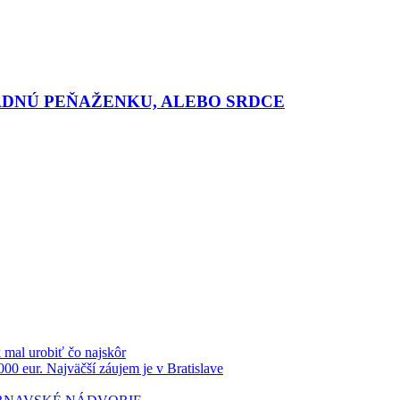
ADNÚ PEŇAŽENKU, ALEBO SRDCE
k mal urobiť čo najskôr
000 eur. Najväčší záujem je v Bratislave