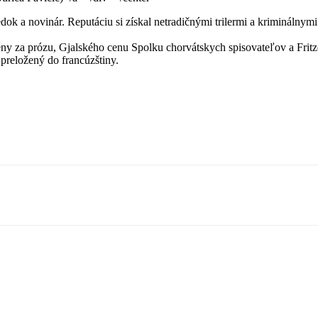
iedok a novinár. Reputáciu si získal netradičnými trilermi a kriminálny
y za prózu, Gjalského cenu Spolku chorvátskych spisovateľov a Fritz
 preložený do francúzštiny.