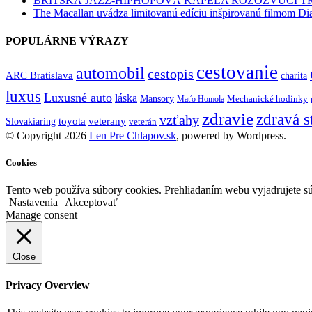
BRITSKÁ JAZZ-HIPHOPOVÁ KAPELA ROZOZVUČÍ 
The Macallan uvádza limitovanú edíciu inšpirovanú filmom Di
POPULÁRNE VÝRAZY
cestovanie
automobil
cestopis
ARC Bratislava
charita
luxus
Luxusné auto
láska
Mansory
Mechanické hodinky
Maťo Homola
zdravie
zdravá s
vzťahy
toyota
veterany
Slovakiaring
veterán
© Copyright 2026
Len Pre Chlapov.sk
, powered by Wordpress.
Cookies
Tento web používa súbory cookies. Prehliadaním webu vyjadrujete sú
Nastavenia
Akceptovať
Manage consent
Close
Privacy Overview