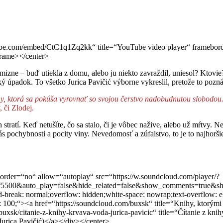
e.com/embed/CtC1q1Zq2kk“ title=“YouTube video player“ frameborder=
iframe></center>
zmizne – buď utiekla z domu, alebo ju niekto zavraždil, uniesol? Ktovie
padok. To všetko Jurica Pavičić výborne vykreslil, pretože to pozná, za
ny, ktorá sa pokúša vyrovnať so svojou čerstvo nadobudnutou slobodou
 či Zlodej.
h stratí. Keď netušíte, čo sa stalo, či je vôbec nažive, alebo už mŕtvy. 
ás pochybnosti a pocity viny. Nevedomosť a zúfalstvo, to je to najhorš
rder=“no“ allow=“autoplay“ src=“https://w.soundcloud.com/player/?
ff5500&auto_play=false&hide_related=false&show_comments=true&sh
d-break: normal;overflow: hidden;white-space: nowrap;text-overflow: el
00;“><a href=“https://soundcloud.com/buxsk“ title=“Knihy, ktorými žij
/buxsk/citanie-z-knihy-krvava-voda-jurica-pavicic“ title=“Čítanie z 
rica Pavičić)</a></div></center>