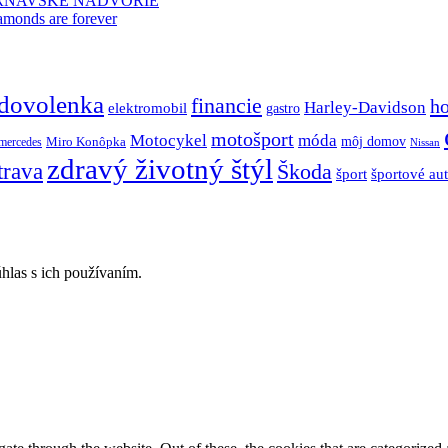
TRNAVSKÉ NÁDVORIE
amonds are forever
dovolenka
financie
h
Harley-Davidson
elektromobil
gastro
motošport
móda
Motocykel
Miro Konôpka
môj domov
mercedes
Nissan
zdravý životný štýl
trava
Škoda
športové au
šport
hlas s ich používaním.