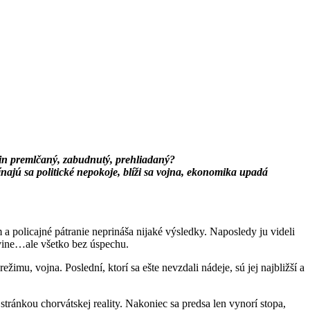
čin premlčaný, zabudnutý, prehliadaný?
najú sa politické nepokoje, blíži sa vojna, ekonomika upadá
policajné pátranie neprináša nijaké výsledky. Naposledy ju videli
govine…ale všetko bez úspechu.
imu, vojna. Poslední, ktorí sa ešte nevzdali nádeje, sú jej najbližší a
tránkou chorvátskej reality. Nakoniec sa predsa len vynorí stopa,