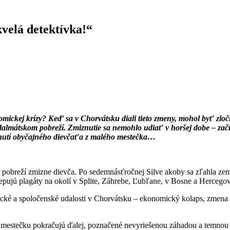
kvelá detektívka!“
mickej krízy? Keď sa v Chorvátsku diali tieto zmeny, mohol byť zlo
 dalmátskom pobreží. Zmiznutie sa nemohlo udiať v horšej dobe – začí
iznutí obyčajného dievčaťa z malého mestečka…
breží zmizne dievča. Po sedemnásťročnej Silve akoby sa zľahla zem a 
 Vylepujú plagáty na okolí v Splite, Záhrebe, Ľubľane, v Bosne a Herce
itické a spoločenské udalosti v Chorvátsku – ekonomický kolaps, zmena rež
 v mestečku pokračujú ďalej, poznačené nevyriešenou záhadou a temnou s