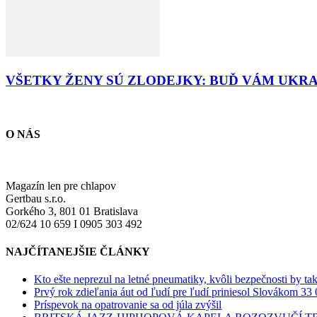
VŠETKY ŽENY SÚ ZLODEJKY: BUĎ VÁM UKR
O NÁS
Magazín len pre chlapov
Gertbau s.r.o.
Gorkého 3, 801 01 Bratislava
02/624 10 659 I 0905 303 492
NAJČÍTANEJŠIE ČLÁNKY
Kto ešte neprezul na letné pneumatiky, kvôli bezpečnosti by ta
Prvý rok zdieľania áut od ľudí pre ľudí priniesol Slovákom 33 
Príspevok na opatrovanie sa od júla zvýšil