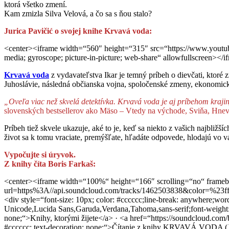
ktorá všetko zmení.
Kam zmizla Silva Velová, a čo sa s ňou stalo?
Jurica Pavičić o svojej knihe Krvavá voda:
<center><iframe width=“560″ height=“315″ src=“https://www.youtub
media; gyroscope; picture-in-picture; web-share“ allowfullscreen></
Krvavá voda
z vydavateľstva Ikar je temný príbeh o dievčati, ktoré 
Juhoslávie, následná občianska vojna, spoločenské zmeny, ekonomický ú
„Oveľa viac než skvelá detektívka. Krvavá voda je aj príbehom kraji
slovenských bestsellerov ako Mäso – Vtedy na východe, Sviňa, Hnev,
Príbeh tiež skvele ukazuje, aké to je, keď sa niekto z vašich najbližšíc
život sa k tomu vraciate, premýšľate, hľadáte odpovede, hlodajú vo v
Vypočujte si úryvok.
Z knihy číta Boris Farkaš:
<center><iframe width=“100%“ height=“166″ scrolling=“no“ framebo
url=https%3A//api.soundcloud.com/tracks/1462503838&color=%23
<div style=“font-size: 10px; color: #cccccc;line-break: anywhere;wor
Unicode,Lucida Sans,Garuda,Verdana,Tahoma,sans-serif;font-weight: 1
none;“>Knihy, ktorými žijete</a> · <a href=“https://soundcloud.com
#cccccc; text-decoration: none;“>Čítanie z knihy KRVAVÁ VODA (Ju