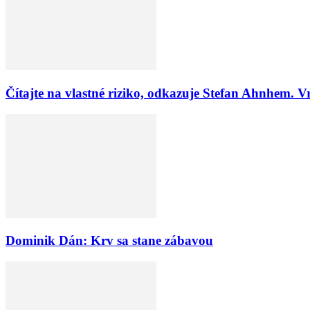
Čítajte na vlastné riziko, odkazuje Stefan Ahnhem. V
Dominik Dán: Krv sa stane zábavou