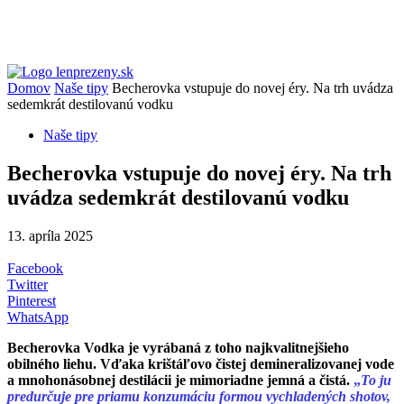
Domov
Naše tipy
Becherovka vstupuje do novej éry. Na trh uvádza
sedemkrát destilovanú vodku
Naše tipy
Becherovka vstupuje do novej éry. Na trh
uvádza sedemkrát destilovanú vodku
13. apríla 2025
Facebook
Twitter
Pinterest
WhatsApp
Becherovka Vodka je vyrábaná z toho najkvalitnejšieho
obilného liehu. Vďaka krištáľovo čistej demineralizovanej vode
a mnohonásobnej destilácii je mimoriadne jemná a čistá.
„
To ju
predurčuje pre priamu konzumáciu formou vychladených shotov,