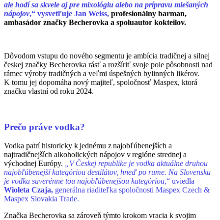
ale hodí sa skvele aj pre mixológiu alebo na prípravu miešaných
nápojov
,“ vysvetľuje Jan Weiss,
profesionálny barman,
ambasádor značky Becherovka a spoluautor kokteilov.
Dôvodom vstupu do nového segmentu je ambícia tradičnej a silnej
českej značky Becherovka rásť a rozšíriť svoje pole pôsobnosti nad
rámec výroby tradičných a veľmi úspešných bylinných likérov.
K tomu jej dopomáha nový majiteľ, spoločnosť Maspex, ktorá
značku vlastní od roku 2024.
Prečo práve vodka?
Vodka patrí historicky k jednému z najobľúbenejších a
najtradičnejších alkoholických nápojov v regióne strednej a
východnej Európy.
„V
Českej republike je vodka aktuálne druhou
najobľúbenejší kategóriou destilátov, hneď po rume. Na Slovensku
je vodka suverénne tou najobľúbenejšou kategóriou
,“ uviedla
Wioleta Czaja,
generálna riaditeľka spoločnosti Maspex Czech &
Maspex Slovakia Trade.
Značka Becherovka sa zároveň týmto krokom vracia k svojim