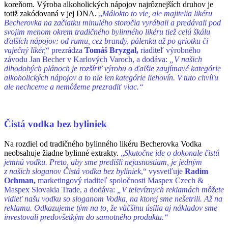
koreňom. Výroba alkoholických nápojov najrôznejších druhov je
totiž zakódovaná v jej DNA.
„
Málokto to vie, ale majitelia likéru
Becherovka na začiatku minulého storočia vyrábali a predávali pod
svojim menom okrem tradičného bylinného likéru tiež celú škálu
ďalších nápojov: od rumu, cez brandy, pálenku až po griotku či
vaječný likér,
“ prezrádza
Tomáš Bryzgal,
riaditeľ výrobného
závodu Jan Becher v Karlových Varoch, a dodáva:
„V našich
dlhodobých plánoch je rozšíriť výrobu o ďalšie zaujímavé kategórie
alkoholických nápojov a to nie len kategórie liehovín. V tuto chvíľu
ale nechceme a nemôžeme prezradiť viac.“
Čistá vodka bez byliniek
Na rozdiel od tradičného bylinného likéru Becherovka Vodka
neobsahuje žiadne bylinné extrakty.
„
Skutočne ide o dokonale čistú
jemnú vodku. Preto, aby sme predišli nejasnostiam, je jedným
z našich sloganov Čistá vodka bez byliniek
,“ vysvetľuje
Radim
Ochman,
marketingový riaditeľ spoločnosti Maspex Czech &
Maspex Slovakia Trade, a dodáva:
„V televíznych reklamách môžete
vidieť našu vodku so sloganom Vodka, na ktorej sme nešetrili. Až na
reklamu. Odkazujeme tým na to, že väčšinu úsilia aj nákladov sme
investovali predovšetkým do samotného produktu.“