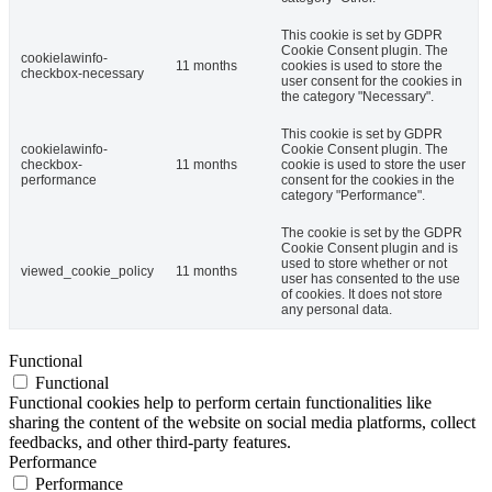
This cookie is set by GDPR
Cookie Consent plugin. The
cookielawinfo-
11 months
cookies is used to store the
checkbox-necessary
user consent for the cookies in
the category "Necessary".
This cookie is set by GDPR
cookielawinfo-
Cookie Consent plugin. The
checkbox-
11 months
cookie is used to store the user
performance
consent for the cookies in the
category "Performance".
The cookie is set by the GDPR
Cookie Consent plugin and is
used to store whether or not
viewed_cookie_policy
11 months
user has consented to the use
of cookies. It does not store
any personal data.
Functional
Functional
Functional cookies help to perform certain functionalities like
sharing the content of the website on social media platforms, collect
feedbacks, and other third-party features.
Performance
Performance