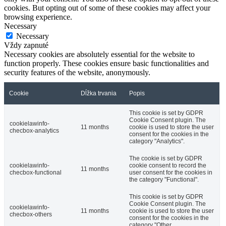
cookies. But opting out of some of these cookies may affect your
browsing experience.
Necessary
Necessary
Vždy zapnuté
Necessary cookies are absolutely essential for the website to
function properly. These cookies ensure basic functionalities and
security features of the website, anonymously.
Cookie
Dĺžka trvania
Popis
This cookie is set by GDPR
Cookie Consent plugin. The
cookielawinfo-
11 months
cookie is used to store the user
checbox-analytics
consent for the cookies in the
category "Analytics".
The cookie is set by GDPR
cookielawinfo-
cookie consent to record the
11 months
checbox-functional
user consent for the cookies in
the category "Functional".
This cookie is set by GDPR
Cookie Consent plugin. The
cookielawinfo-
11 months
cookie is used to store the user
checbox-others
consent for the cookies in the
category "Other.