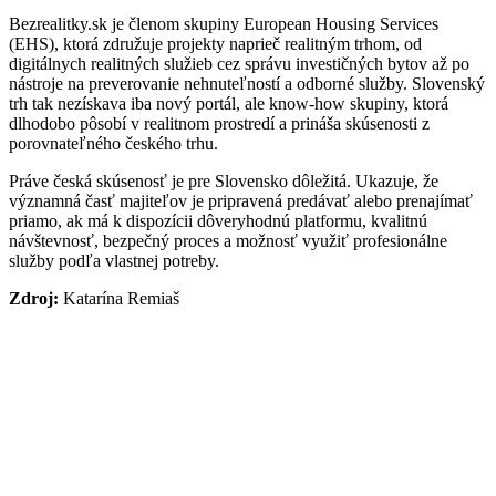
Bezrealitky.sk je členom skupiny European Housing Services
(EHS), ktorá združuje projekty naprieč realitným trhom, od
digitálnych realitných služieb cez správu investičných bytov až po
nástroje na preverovanie nehnuteľností a odborné služby. Slovenský
trh tak nezískava iba nový portál, ale know-how skupiny, ktorá
dlhodobo pôsobí v realitnom prostredí a prináša skúsenosti z
porovnateľného českého trhu.
Práve česká skúsenosť je pre Slovensko dôležitá. Ukazuje, že
významná časť majiteľov je pripravená predávať alebo prenajímať
priamo, ak má k dispozícii dôveryhodnú platformu, kvalitnú
návštevnosť, bezpečný proces a možnosť využiť profesionálne
služby podľa vlastnej potreby.
Zdroj:
Katarína Remiaš