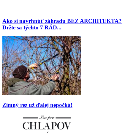
Ako si navrhnúť záhradu BEZ ARCHITEKTA?
Držte sa týchto 7 RÁD...
Zimný rez už ďalej nepočká!