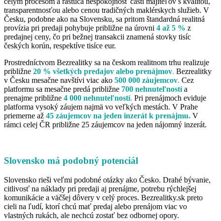
celým procesom a rastúca nespokojnosť časti majiteľov s kvalitou,
transparentnosťou alebo cenou tradičných maklérskych služieb. V
Česku, podobne ako na Slovensku, sa pritom štandardná realitná
provízia pri predaji pohybuje približne na úrovni
4 až 5 %
z
predajnej ceny, čo pri bežnej transakcii znamená stovky tisíc
českých korún, respektíve tisíce eur.
Prostredníctvom Bezrealitky sa na českom realitnom trhu realizuje
približne
20 % všetkých predajov alebo prenájmov
.
Bezrealitky
v Česku mesačne navštívi viac ako
500 000 záujemcov
.
Cez
platformu sa mesačne predá približne
700 nehnuteľností
a
prenajme približne
4 000 nehnuteľností
.
Pri prenájmoch eviduje
platforma vysoký záujem najmä vo veľkých mestách. V Prahe
priemerne až
45 záujemcov na jeden inzerát k prenájmu.
V
rámci celej ČR približne 25 záujemcov na jeden nájomný inzerát.
Slovensko má podobný potenciál
Slovensko rieši veľmi podobné otázky ako Česko. Drahé bývanie,
citlivosť na náklady pri predaji aj prenájme, potrebu rýchlejšej
komunikácie a väčšej dôvery v celý proces. Bezrealitky.sk preto
cieli na ľudí, ktorí chcú mať predaj alebo prenájom viac vo
vlastných rukách, ale nechcú zostať bez odbornej opory.