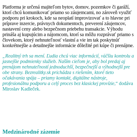
Platforma je určená majiteľom bytov, domov, pozemkov či garáží,
ktorí chcú komunikovať priamo so záujemcami, no zároveň využiť
podporu pri krokoch, kde sa neoplatí improvizovať a to hlavne pri
príprave inzercie, právnych dokumentoch, preverení záujemcov,
nastavení ceny alebo bezpečnom priebehu transakcie. Výhodu
prináša aj kupujúcim a nájomcom, ktorí sa môžu rozprávať priamo s
človekom, ktorý nehnuteľnosť vlastní a vie im tak poskytnúť
konkrétnejšie a detailnejšie informácie dôležité pri kúpe či prenájme.
„Realitný trh sa mení. Ľudia chcú viac informácií, väčšiu kontrolu a
jasnejšie podmienky služieb. Naším cieľom je, aby bol predaj aj
prenájom nehnuteľností jednoduchší, bezpečnejší a výhodnejší pre
obe strany. Bezrealitky.sk prichádza s riešením, ktoré tieto
očakávania spája – priamy kontakt, digitálne nástroje,
profesionálnu podporu a celý proces bez klasickej provízie
,“ dodáva
Miroslav Kadleček.
Medzinárodné zázemie