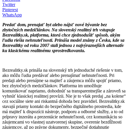
Twitter
Pinterest
WhatsApp
Predať dom, prenajať byt alebo nájsť nové bývanie bez
zbytočných medzičlánkov. Na slovenský realitný trh vstupuje
Bezrealitky.sk, platforma, ktorá chce zjednodušiť spôsob, akým
ľudia riešia nehnuteľnosti. Prináša model známy z Česka, kde sa
Bezrealitky od roku 2007 stali jednou z najvýraznejších alternatív
ku klasickému realitnému sprostredkovaniu.
Bezrealitky.sk prináša na slovenský trh jednoduché riešenie v tom,
ako môžu ľudia predávať alebo prenajímať nehnuteľnosti. Pri
predaji alebo prenájme sa majiteľ a záujemca môžu spojiť priamo,
bez zbytočných medzičlánkov. Platforma im umožňuje
komunikovať napriamo, dohodnúť sa transparentnejšie a zároveň sa
vyhnúť klasickej realitnej provízii. Nie je to však predaj „na kolene“
cez sociálne siete ani riskantná dohoda bez pravidiel. Bezrealitky.sk
stavajú priamy kontakt do bezpečného digitálneho prostredia, kde
má majiteľ k dispozícii nástroje, podporu a odborné služby, a to od
prípravy inzerátu a prezentácie nehnuteľnosti, cez komunikáciu so
záujemcami vo vlastnej uzatvorenej skupine, overenie bezdĺžnosti
záujemcov, až po právne dokumenty, bezpečné dotiahnutie