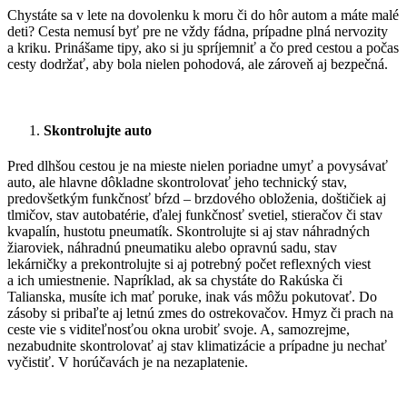
Chystáte sa v lete na dovolenku k moru či do hôr autom a máte malé
deti? Cesta nemusí byť pre ne vždy fádna, prípadne plná nervozity
a kriku. Prinášame tipy, ako si ju spríjemniť a čo pred cestou a počas
cesty dodržať, aby bola nielen pohodová, ale zároveň aj bezpečná.
Skontrolujte auto
Pred dlhšou cestou je na mieste nielen poriadne umyť a povysávať
auto, ale hlavne dôkladne skontrolovať jeho technický stav,
predovšetkým funkčnosť bŕzd – brzdového obloženia, doštičiek aj
tlmičov, stav autobatérie, ďalej funkčnosť svetiel, stieračov či stav
kvapalín, hustotu pneumatík. Skontrolujte si aj stav náhradných
žiaroviek, náhradnú pneumatiku alebo opravnú sadu, stav
lekárničky a prekontrolujte si aj potrebný počet reflexných viest
a ich umiestnenie. Napríklad, ak sa chystáte do Rakúska či
Talianska, musíte ich mať poruke, inak vás môžu pokutovať. Do
zásoby si pribaľte aj letnú zmes do ostrekovačov. Hmyz či prach na
ceste vie s viditeľnosťou okna urobiť svoje. A, samozrejme,
nezabudnite skontrolovať aj stav klimatizácie a prípadne ju nechať
vyčistiť. V horúčavách je na nezaplatenie.