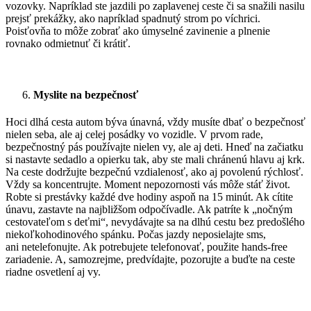
vozovky. Napríklad ste jazdili po zaplavenej ceste či sa snažili nasilu
prejsť prekážky, ako napríklad spadnutý strom po víchrici.
Poisťovňa to môže zobrať ako úmyselné zavinenie a plnenie
rovnako odmietnuť či krátiť.
Myslite na bezpečnosť
Hoci dlhá cesta autom býva únavná, vždy musíte dbať o bezpečnosť
nielen seba, ale aj celej posádky vo vozidle. V prvom rade,
bezpečnostný pás používajte nielen vy, ale aj deti. Hneď na začiatku
si nastavte sedadlo a opierku tak, aby ste mali chránenú hlavu aj krk.
Na ceste dodržujte bezpečnú vzdialenosť, ako aj povolenú rýchlosť.
Vždy sa koncentrujte. Moment nepozornosti vás môže stáť život.
Robte si prestávky každé dve hodiny aspoň na 15 minút. Ak cítite
únavu, zastavte na najbližšom odpočívadle. Ak patríte k „nočným
cestovateľom s deťmi“, nevydávajte sa na dlhú cestu bez predošlého
niekoľkohodinového spánku. Počas jazdy neposielajte sms,
ani netelefonujte. Ak potrebujete telefonovať, použite hands-free
zariadenie. A, samozrejme, predvídajte, pozorujte a buďte na ceste
riadne osvetlení aj vy.