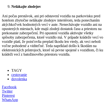
Nelákajte zlodejov
Ani počas prestávok, ani pri odstavení vozidla na parkovisku pred
hotelom zbytočne nelákajte zlodejov interiérom, teda ponechaním
akýchkoľvek hodnotných vecí v aute. Nenechávajte vozidlo ani na
opustených miestach, kde majú zlodeji dostatok času a priestoru na
prekonanie zabezpečení. Pri opustení vozidla aktivujte všetky
spôsoby zabezpečenia, ktoré vozidlo má. V prípade krádeže vecí vo
vozidle platí, že poisťovňa preplatí škodu len vtedy, ak veci neboli
voľne pohodené a viditeľné. Teda napríklad došlo k škodám na
elektronických prístrojoch, ktoré sú pevne spojené s vozidlom, či ku
krádeži vecí z batožinového priestoru vozidla.
TAGY
cestovanie
dovolenka
Facebook
Twitter
Pinterest
WhatsApp