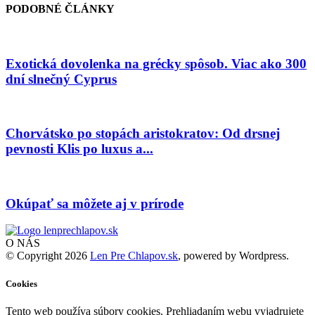
PODOBNÉ ČLÁNKY
Exotická dovolenka na grécky spôsob. Viac ako 300
dní slnečný Cyprus
Chorvátsko po stopách aristokratov: Od drsnej
pevnosti Klis po luxus a...
Okúpať sa môžete aj v prírode
O NÁS
© Copyright 2026
Len Pre Chlapov.sk
, powered by Wordpress.
Cookies
Tento web používa súbory cookies. Prehliadaním webu vyjadrujete