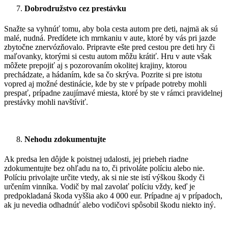
Dobrodružstvo cez prestávku
Snažte sa vyhnúť tomu, aby bola cesta autom pre deti, najmä ak sú
malé, nudná. Predídete ich mrnkaniu v aute, ktoré by vás pri jazde
zbytočne znervózňovalo. Pripravte ešte pred cestou pre deti hry či
maľovanky, ktorými si cestu autom môžu krátiť. Hru v aute však
môžete prepojiť aj s pozorovaním okolitej krajiny, ktorou
prechádzate, a hádaním, kde sa čo skrýva. Pozrite si pre istotu
vopred aj možné destinácie, kde by ste v prípade potreby mohli
prespať, prípadne zaujímavé miesta, ktoré by ste v rámci pravidelnej
prestávky mohli navštíviť.
Nehodu zdokumentujte
Ak predsa len dôjde k poistnej udalosti, jej priebeh riadne
zdokumentujte bez ohľadu na to, či privoláte políciu alebo nie.
Políciu privolajte určite vtedy, ak si nie ste istí výškou škody či
určením vinníka. Vodič by mal zavolať políciu vždy, keď je
predpokladaná škoda vyššia ako 4 000 eur. Prípadne aj v prípadoch,
ak ju nevedia odhadnúť alebo vodičovi spôsobil škodu niekto iný.