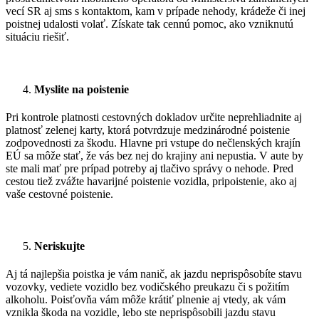
vecí SR aj sms s kontaktom, kam v prípade nehody, krádeže či inej
poistnej udalosti volať. Získate tak cennú pomoc, ako vzniknutú
situáciu riešiť.
Myslite na poistenie
Pri kontrole platnosti cestovných dokladov určite neprehliadnite aj
platnosť zelenej karty, ktorá potvrdzuje medzinárodné poistenie
zodpovednosti za škodu. Hlavne pri vstupe do nečlenských krajín
EÚ sa môže stať, že vás bez nej do krajiny ani nepustia. V aute by
ste mali mať pre prípad potreby aj tlačivo správy o nehode. Pred
cestou tiež zvážte havarijné poistenie vozidla, pripoistenie, ako aj
vaše cestovné poistenie.
Neriskujte
Aj tá najlepšia poistka je vám nanič, ak jazdu neprispôsobíte stavu
vozovky, vediete vozidlo bez vodičského preukazu či s požitím
alkoholu. Poisťovňa vám môže krátiť plnenie aj vtedy, ak vám
vznikla škoda na vozidle, lebo ste neprispôsobili jazdu stavu