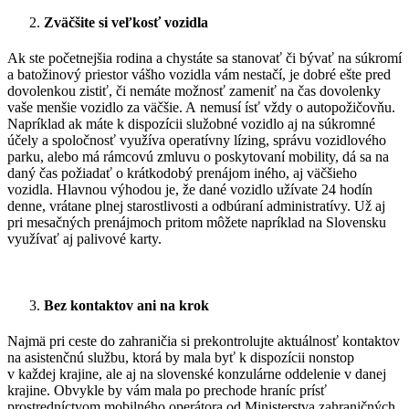
Zväčšite si veľkosť vozidla
Ak ste početnejšia rodina a chystáte sa stanovať či bývať na súkromí
a batožinový priestor vášho vozidla vám nestačí, je dobré ešte pred
dovolenkou zistiť, či nemáte možnosť zameniť na čas dovolenky
vaše menšie vozidlo za väčšie. A nemusí ísť vždy o autopožičovňu.
Napríklad ak máte k dispozícii služobné vozidlo aj na súkromné
účely a spoločnosť využíva operatívny lízing, správu vozidlového
parku, alebo má rámcovú zmluvu o poskytovaní mobility, dá sa na
daný čas požiadať o krátkodobý prenájom iného, aj väčšieho
vozidla. Hlavnou výhodou je, že dané vozidlo užívate 24 hodín
denne, vrátane plnej starostlivosti a odbúraní administratívy. Už aj
pri mesačných prenájmoch pritom môžete napríklad na Slovensku
využívať aj palivové karty.
Bez kontaktov ani na krok
Najmä pri ceste do zahraničia si prekontrolujte aktuálnosť kontaktov
na asistenčnú službu, ktorá by mala byť k dispozícii nonstop
v každej krajine, ale aj na slovenské konzulárne oddelenie v danej
krajine. Obvykle by vám mala po prechode hraníc prísť
prostredníctvom mobilného operátora od Ministerstva zahraničných