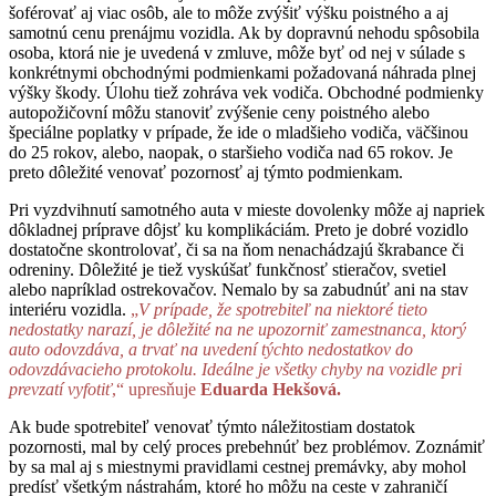
šoférovať aj viac osôb, ale to môže zvýšiť výšku poistného a aj
samotnú cenu prenájmu vozidla. Ak by dopravnú nehodu spôsobila
osoba, ktorá nie je uvedená v zmluve, môže byť od nej v súlade s
konkrétnymi obchodnými podmienkami požadovaná náhrada plnej
výšky škody. Úlohu tiež zohráva vek vodiča. Obchodné podmienky
autopožičovní môžu stanoviť zvýšenie ceny poistného alebo
špeciálne poplatky v prípade, že ide o mladšieho vodiča, väčšinou
do 25 rokov, alebo, naopak, o staršieho vodiča nad 65 rokov. Je
preto dôležité venovať pozornosť aj týmto podmienkam.
Pri vyzdvihnutí samotného auta v mieste dovolenky môže aj napriek
dôkladnej príprave dôjsť ku komplikáciám. Preto je dobré vozidlo
dostatočne skontrolovať, či sa na ňom nenachádzajú škrabance či
odreniny. Dôležité je tiež vyskúšať funkčnosť stieračov, svetiel
alebo napríklad ostrekovačov. Nemalo by sa zabudnúť ani na stav
interiéru vozidla.
„
V prípade, že spotrebiteľ na niektoré tieto
nedostatky narazí, je dôležité na ne upozorniť zamestnanca, ktorý
auto odovzdáva, a trvať na uvedení týchto nedostatkov do
odovzdávacieho protokolu. Ideálne je všetky chyby na vozidle pri
prevzatí vyfotiť
,“ upresňuje
Eduarda Hekšová.
Ak bude spotrebiteľ venovať týmto náležitostiam dostatok
pozornosti, mal by celý proces prebehnúť bez problémov. Zoznámiť
by sa mal aj s miestnymi pravidlami cestnej premávky, aby mohol
predísť všetkým nástrahám, ktoré ho môžu na ceste v zahraničí