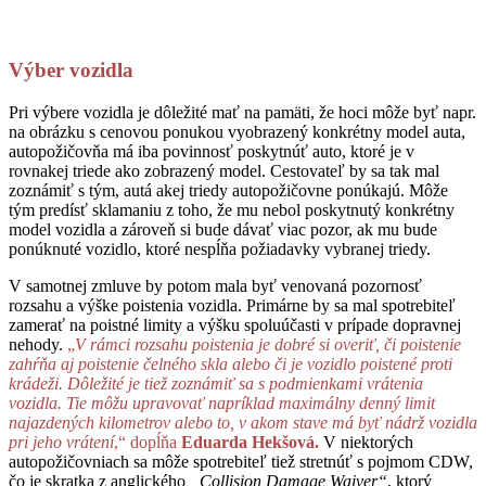
Výber vozidla
Pri výbere vozidla je dôležité mať na pamäti, že hoci môže byť napr.
na obrázku s cenovou ponukou vyobrazený konkrétny model auta,
autopožičovňa má iba povinnosť poskytnúť auto, ktoré je v
rovnakej triede ako zobrazený model. Cestovateľ by sa tak mal
zoznámiť s tým, autá akej triedy autopožičovne ponúkajú. Môže
tým predísť sklamaniu z toho, že mu nebol poskytnutý konkrétny
model vozidla a zároveň si bude dávať viac pozor, ak mu bude
ponúknuté vozidlo, ktoré nespĺňa požiadavky vybranej triedy.
V samotnej zmluve by potom mala byť venovaná pozornosť
rozsahu a výške poistenia vozidla. Primárne by sa mal spotrebiteľ
zamerať na poistné limity a výšku spoluúčasti v prípade dopravnej
nehody.
„
V rámci rozsahu poistenia je dobré si overiť, či poistenie
zahŕňa aj poistenie čelného skla alebo či je vozidlo poistené proti
krádeži. Dôležité je tiež zoznámiť sa s podmienkami vrátenia
vozidla. Tie môžu upravovať napríklad maximálny denný limit
najazdených kilometrov alebo to, v akom stave má byť nádrž vozidla
pri jeho vrátení
,“ dopĺňa
Eduarda Hekšová.
V niektorých
autopožičovniach sa môže spotrebiteľ tiež stretnúť s pojmom CDW,
čo je skratka z anglického
„Collision Damage Waiver“
, ktorý