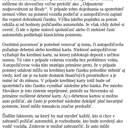
môžeme do slovenčiny voľne preložiť ako
„Odpustenie
zodpovednosti za škody“.
V prípade tohto dojednania sa spotrebiteľ
nemusí vôbec na poistení vozidla podieľať a autopožičovni zaplatí
iba vopred dohodnutú čiastku. Výška takého poplatku sa potom
odráža aj od hodnoty požičaného automobilu. Je však vždy dobré si
overiť, či ide o úplne nulovú spoluúčasť alebo či niektoré časti
automobilu podliehajú klasickému poisteniu.
Osobitnú pozornosť je potrebné venovať aj tomu, či autopožičovňa
požaduje debetnú alebo kreditnú kartu. Niektoré autopožičovne
vyžadujú iba kreditnú kartu, na ktorej zablokujú depozit s určitou
sumou. Tú vám v prípade vrátenia vozidla bez problémov vrátia.
Autopožičovne volia túto stratégiu primárne preto, že v prípade
poistnej udalosti môžu na kreditnej karte čiastku pohodlne strhnúť aj
vtedy, keď nie je na karte dostatok finančných prostriedkov a je
nutné ísť do mínusu. V prípade kreditnej karty totiž bude od
spotrebiteľa túto čiastku vymáhať následne jeho banka. Pre mnoho
Slovákov je toto zistenie nepríjemné, pretože na Slovensku sú
primárne rozšírené debetné karty. Aj s debetnou kartou si možno
auto požičať, ale často je potrebné následne dokúpiť plné havarijné
poistenie, ktoré môže transakciu značne predražiť.
Ďalším faktorom, na ktorý by mal myslieť každý, kto si chce v
zahraničí požičať automobil, je rozhodnutie, kto bude uvedený ako
vodič vozidla. Zmluvne je možné zabezpečiť, že auto môže