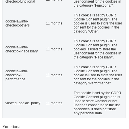
checbox-functional
user consent for the cookies in
the category "Functional".
This cookie is set by GDPR
Cookie Consent plugin. The
cookielawinfo-
11 months
cookie is used to store the user
checbox-others
consent for the cookies in the
category "Other.
This cookie is set by GDPR
Cookie Consent plugin. The
cookielawinfo-
11 months
cookies is used to store the
checkbox-necessary
user consent for the cookies in
the category "Necessary".
This cookie is set by GDPR
cookielawinfo-
Cookie Consent plugin. The
checkbox-
11 months
cookie is used to store the user
performance
consent for the cookies in the
category "Performance".
The cookie is set by the GDPR
Cookie Consent plugin and is
used to store whether or not
viewed_cookie_policy
11 months
user has consented to the use
of cookies. It does not store
any personal data.
Functional