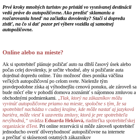
Prvé kroky mnohých turistov po pristátí vo vysnívanej destinácii
vedú práve do autopožičovne. Ako predísť sklamaniu a
rozčarovaniu hneď na začiatku dovolenky? Stačí si dopredu
zistiť, na čo si dať pozor pri výbere vozidla aj samotnej
autopožičovne.
Online alebo na mieste?
Ak si spotrebiteľ plánuje požičať auto na dlhší časový úsek alebo
počas celej dovolenky, je určite vhodné, aby si požičanie auta
dojednal dopredu online. Túto možnosť dnes ponúka väčšina
veľkých autopožičovní po celom svete. Nielenže tým
pravdepodobne získa aj výhodnejšiu cenovú ponuku, ale zároveň sa
bude môcť ešte v pohodlí domova zoznámiť s nájomnou zmluvou a
obchodnými podmienkami.
„
Tlak, ktorý na zákazníkov môžu
vyvinúť autopožičovne priamo na mieste, spoločne s tým, že sa
spotrebiteľ nachádza v cudzej krajine, kde môže nastať aj jazyková
bariéra, môže viesť k uzavretiu zmluvy, ktorá je pre spotrebiteľa
nevýhodná,“
uvádza
Eduarda Hekšová,
riaditeľka spotrebiteľskej
organizácie dTest.
Pri online rezervácii si môže zároveň spotrebiteľ
jednoducho overiť dôveryhodnosť autopožičovne na internete
a prečítať si skúsenosti ostatných zákazníkov