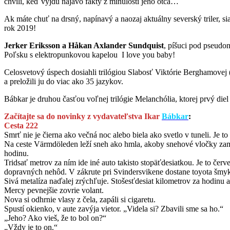
chvíli, keď vyjdú najavo fakty z minulosti jeho otca…
Ak máte chuť na drsný, napínavý a naozaj aktuálny severský triler, si
rok 2019!
Jerker Eriksson a Håkan Axlander Sundquist
, píšuci pod pseudo
Poľsku s elektropunkovou kapelou I love you baby!
Celosvetový úspech dosiahli trilógiou Slabosť Viktórie Berghamove
a preložili ju do viac ako 35 jazykov.
Bábkar je druhou časťou voľnej trilógie Melanchólia, ktorej prvý die
Začítajte sa do novinky z vydavateľstva Ikar
Bábkar
:
Cesta 222
Smrť nie je čierna ako večná noc alebo biela ako svetlo v tuneli. Je
Na ceste Värmdöleden leží sneh ako hmla, akoby snehové vločky zam
hodinu.
Tridsať metrov za ním ide iné auto takisto stopäťdesiatkou. Je to čer
dopravných nehôd. V zákrute pri Svindersvikene dostane toyota šmyk, 
Sivá metalíza naďalej zrýchľuje. Stošesťdesiat kilometrov za hodinu a
Mercy pevnejšie zovrie volant.
Nova si odhrnie vlasy z čela, zapáli si cigaretu.
Spustí okienko, v aute zavýja vietor. „Videla si? Zbavili sme sa ho.“
„Jeho? Ako vieš, že to bol on?“
„Vždy je to on.“