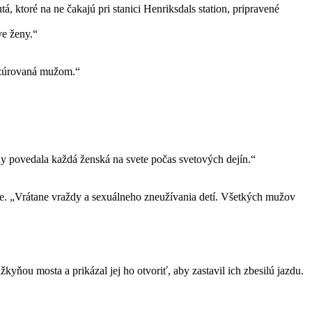
 ktoré na ne čakajú pri stanici Henriksdals station, pripravené
ve ženy.“
rezúrovaná mužom.“
edy povedala každá ženská na svete počas svetových dejín.“
e. „Vrátane vraždy a sexuálneho zneužívania detí. Všetkých mužov
kyňou mosta a prikázal jej ho otvoriť, aby zastavil ich zbesilú jazdu.