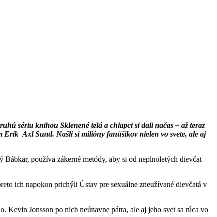
druhú sériu knihou Sklenené telá a chlapci si dali načas – až teraz
om Erik
Axl Sund. Našli si milióny fanúšikov nielen vo svete, ale aj
ý Bábkar, používa zákerné metódy, aby si od neplnoletých dievčat
eto ich napokon prichýli Ústav pre sexuálne zneužívané dievčatá v
. Kevin Jonsson po nich neúnavne pátra, ale aj jeho svet sa rúca vo