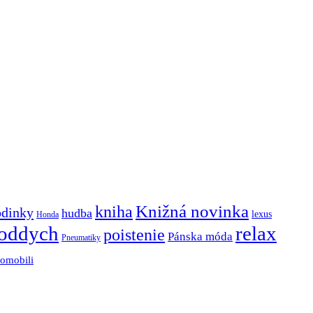
Knižná novinka
kniha
odinky
hudba
lexus
Honda
oddych
relax
poistenie
Pánska móda
Pneumatiky
tomobili