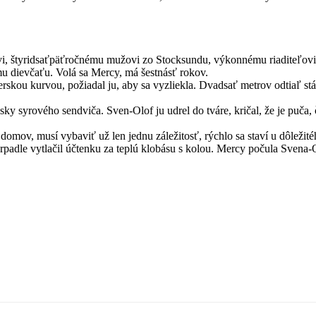
vi, štyridsaťpäťročnému mužovi zo Stocksundu, výkonnému riaditeľovi
mu dievčaťu. Volá sa Mercy, má šestnásť rokov.
erskou kurvou, požiadal ju, aby sa vyzliekla. Dvadsať metrov odtiaľ st
y syrového sendviča. Sven-Olof ju udrel do tváre, kričal, že je puča, 
 domov, musí vybaviť už len jednu záležitosť, rýchlo sa staví u dôležité
adle vytlačil účtenku za teplú klobásu s kolou. Mercy počula Svena-