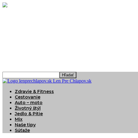
Len Pre Chlapov.sk
Zdravie & Fitness
Cestovanie
Auto – moto
Životný štýl
Jedlo & Pitie
Mix
Naše tipy
Súťaže