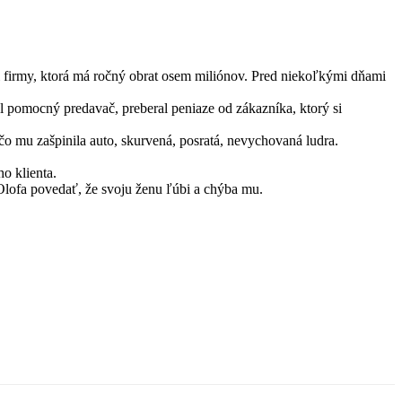
 firmy, ktorá má ročný obrat osem miliónov. Pred niekoľkými dňami
ál pomocný predavač, preberal peniaze od zákazníka, ktorý si
čo mu zašpinila auto, skurvená, posratá, nevychovaná ludra.
ho klienta.
Olofa povedať, že svoju ženu ľúbi a chýba mu.