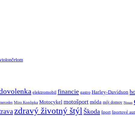
 violončelom
dovolenka
financie
h
Harley-Davidson
elektromobil
gastro
motošport
móda
Motocykel
Miro Konôpka
môj domov
mercedes
Nissan
zdravý životný štýl
trava
Škoda
športové au
šport