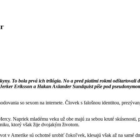
ar
kyny. To bola prvá ich trilógia. No a pred piatimi rokmi odštartovali 
 Jerker Eriksson a Hakan Axlander Sundquist píše pod pseudonym
dovania so sexom na internete. Človek s falošnou identitou, prezývan
rcy. Napriek mladému veku už obe majú za sebou kruté skúsenosti, pr
dniku, ktorý však žije dvojakým životom.
vot v Amerike sú ochotné urobiť čokoľvek, klesajú však až na samé dno