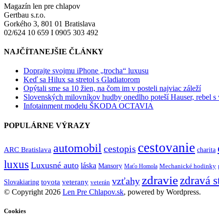
Magazín len pre chlapov
Gertbau s.r.o.
Gorkého 3, 801 01 Bratislava
02/624 10 659 I 0905 303 492
NAJČÍTANEJŠIE ČLÁNKY
Doprajte svojmu iPhone „trocha“ luxusu
Keď sa Hilux sa stretol s Gladiatorom
Opýtali sme sa 10 žien, na čom im v posteli najviac záleží
Slovenských milovníkov hudby onedlho poteší Hauser, rebel s
Infotainment modelu ŠKODA OCTAVIA
POPULÁRNE VÝRAZY
cestovanie
automobil
cestopis
ARC Bratislava
charita
luxus
Luxusné auto
láska
Mansory
Mechanické hodinky
Maťo Homola
zdravie
zdravá s
vzťahy
toyota
veterany
Slovakiaring
veterán
© Copyright 2026
Len Pre Chlapov.sk
, powered by Wordpress.
Cookies