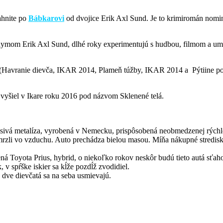
ahnite po
Bábkarovi
od dvojice Erik Axl Sund. Je to krimiromán nomi
nymom Erik Axl Sund, dlhé roky experimentujú s hudbou, filmom a ume
j (Havranie dievča, IKAR 2014, Plameň túžby, IKAR 2014 a Pýtiine p
l vyšiel v Ikare roku 2016 pod názvom Sklenené telá.
 to sivá metalíza, vyrobená v Nemecku, prispôsobená neobmedzenej rýchlo
rzli vo vzduchu. Auto prechádza bielou masou. Míňa nákupné stredisk
vená Toyota Prius, hybrid, o niekoľko rokov neskôr budú tieto autá sťa
v spŕške iskier sa kĺže pozdĺž zvodidiel.
 dve dievčatá sa na seba usmievajú.