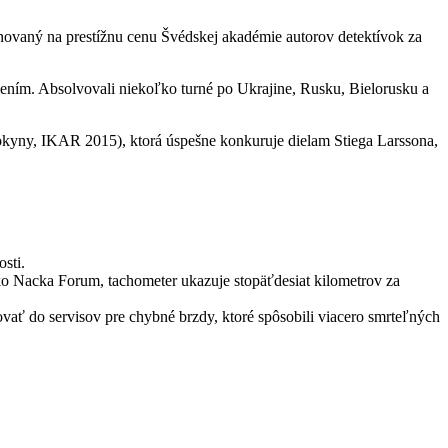
novaný na prestížnu cenu Švédskej akadémie autorov detektívok za
ním. Absolvovali niekoľko turné po Ukrajine, Rusku, Bielorusku a
okyny, IKAR 2015), ktorá úspešne konkuruje dielam Stiega Larssona,
sti.
o Nacka Forum, tachometer ukazuje stopäťdesiat kilometrov za
hovať do servisov pre chybné brzdy, ktoré spôsobili viacero smrteľných