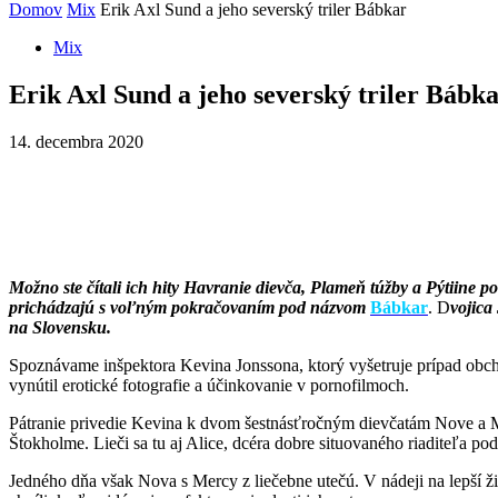
Domov
Mix
Erik Axl Sund a jeho severský triler Bábkar
Mix
Erik Axl Sund a jeho severský triler Bábk
14. decembra 2020
Možno ste čítali ich hity Havranie dievča, Plameň túžby a Pýtiine po
prichádzajú s voľným pokračovaním pod názvom
Bábkar
. D
vojica
na Slovensku.
Spoznávame inšpektora Kevina Jonssona, ktorý vyšetruje prípad obcho
vynútil erotické fotografie a účinkovanie v pornofilmoch.
Pátranie privedie Kevina k dvom šestnásťročným dievčatám Nove a Me
Štokholme. Lieči sa tu aj Alice, dcéra dobre situovaného riaditeľa po
Jedného dňa však Nova s Mercy z liečebne utečú. V nádeji na lepší ži