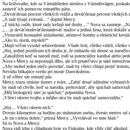
Na križovatke, kde sa Värmdöleden stretáva s Värmdövägen, poskakuje 
zastaviť ich pomocou ostnatého pásu.
„Deväťdesiat percent všetkých vrážd a deväťdesiat percent všetkých z
„A radi týrajú zvieratá…“ doplní Mercy.
„Z tisícky osôb, ktoré rady kefujú iné druhy…“ Nova sa zasmeje. „N
„… je deväťstodeväťdesiatdeväť mužov a jediná žena, ktorá dokáže a
„Vymysleli hromadné znásilnenie, atómové bomby a elektrické kreslá
„Ako to, doriti, mysleli?“
„Majú veľmi vysoké sebavedomie. Všade boli, všetko videli, všetko v
„Hej, jediné pozitívum ich druhu je, že miliardu ráz denne sa zneužív
„Zakaždým keď sa narodí muž, rodí sa potenciálny kanibal alebo ped
Nova s Mercy sa nepoznajú dlho, ale ich priateľstvo je také intenzívne
„Aby mohol jeden niečo povedať, mali by všetci chlapi prejsť testom,
Nevidia blikajúce svetlo pri moste Danviksbron.
A už vôbec nie ostnatý pás.
Mercy zrazu zmizne úsmev z tváre. „Zabiť desať náhodne vybraných 
by mali od chvíle, keď sa narodia, prehovárať, aby spáchali samovraž
„Môj biologický otec ju spáchal,“ pripomína Nova.
„Všetci okrem tvojho a môjho otca by mali spáchať samovraždu.“
„Hej… Všetci okrem nich.“
Dvesto kilometrov za hodinu po stuhnutom snehu, dvesto metrov od zdví
„Je mi s tebou dobre,“ prizná Mercy. „Vyvolávaš vo mne hlad.“
Sú to Nova a Mercy.
Nova vidí izbu v chladnom byte vo Fisksätre, kde vždy cítiť alkoho