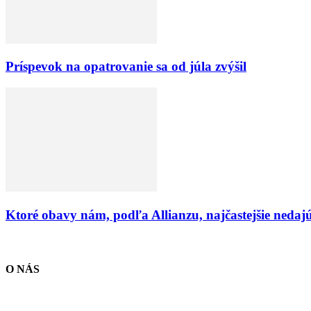
Príspevok na opatrovanie sa od júla zvýšil
Ktoré obavy nám, podľa Allianzu, najčastejšie nedaj
O NÁS