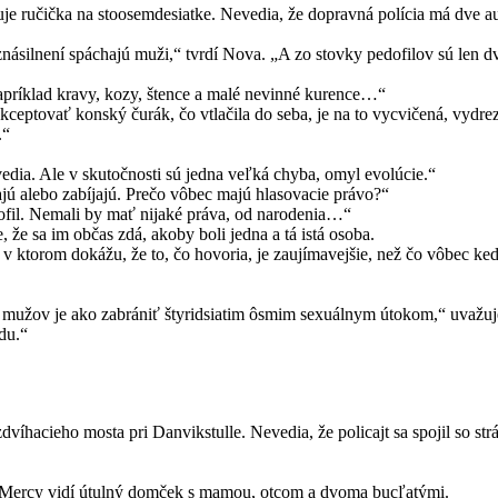
ručička na stoosemdesiatke. Nevedia, že dopravná polícia má dve autá,
násilnení spáchajú muži,“ tvrdí Nova. „A zo stovky pedofilov sú len d
apríklad kravy, kozy, štence a malé nevinné kurence…“
kceptovať konský čurák, čo vtlačila do seba, je na to vycvičená, vyd
.“
edia. Ale v skutočnosti sú jedna veľká chyba, omyl evolúcie.“
ajú alebo zabíjajú. Prečo vôbec majú hlasovacie právo?“
ofil. Nemali by mať nijaké práva, od narodenia…“
, že sa im občas zdá, akoby boli jedna a tá istá osoba.
 v ktorom dokážu, že to, čo hovoria, je zaujímavejšie, než čo vôbec k
mužov je ako zabrániť štyridsiatim ôsmim sexuálnym útokom,“ uvažuj
du.“
hacieho mosta pri Danvikstulle. Nevedia, že policajt sa spojil so stráž
l. Mercy vidí útulný domček s mamou, otcom a dvoma bucľatými.