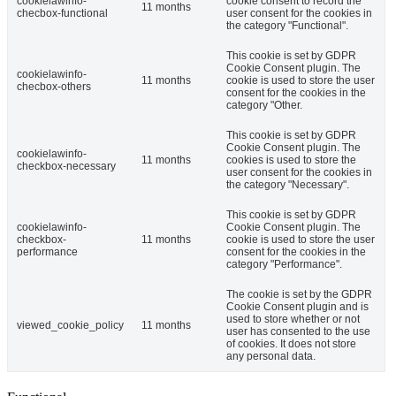
cookielawinfo-
cookie consent to record the
11 months
checbox-functional
user consent for the cookies in
the category "Functional".
This cookie is set by GDPR
Cookie Consent plugin. The
cookielawinfo-
11 months
cookie is used to store the user
checbox-others
consent for the cookies in the
category "Other.
This cookie is set by GDPR
Cookie Consent plugin. The
cookielawinfo-
11 months
cookies is used to store the
checkbox-necessary
user consent for the cookies in
the category "Necessary".
This cookie is set by GDPR
cookielawinfo-
Cookie Consent plugin. The
checkbox-
11 months
cookie is used to store the user
performance
consent for the cookies in the
category "Performance".
The cookie is set by the GDPR
Cookie Consent plugin and is
used to store whether or not
viewed_cookie_policy
11 months
user has consented to the use
of cookies. It does not store
any personal data.