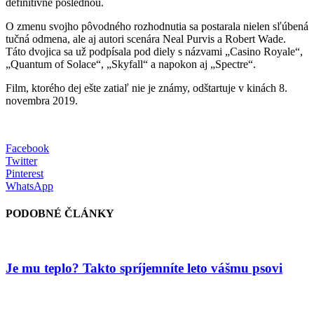
definitívne poslednou.
O zmenu svojho pôvodného rozhodnutia sa postarala nielen sľúbená
tučná odmena, ale aj autori scenára Neal Purvis a Robert Wade.
Táto dvojica sa už podpísala pod diely s názvami „Casino Royale“,
„Quantum of Solace“, „Skyfall“ a napokon aj „Spectre“.
Film, ktorého dej ešte zatiaľ nie je známy, odštartuje v kinách 8.
novembra 2019.
Facebook
Twitter
Pinterest
WhatsApp
PODOBNÉ ČLÁNKY
Je mu teplo? Takto spríjemníte leto vášmu psovi