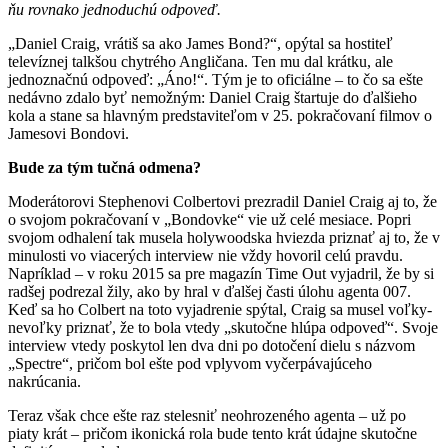
ňu rovnako jednoduchú odpoveď.
„Daniel Craig, vrátiš sa ako James Bond?“, opýtal sa hostiteľ
televíznej talkšou chytrého Angličana. Ten mu dal krátku, ale
jednoznačnú odpoveď: „Áno!“. Tým je to oficiálne – to čo sa ešte
nedávno zdalo byť nemožným: Daniel Craig štartuje do ďalšieho
kola a stane sa hlavným predstaviteľom v 25. pokračovaní filmov o
Jamesovi Bondovi.
Bude za tým tučná odmena?
Moderátorovi Stephenovi Colbertovi prezradil Daniel Craig aj to, že
o svojom pokračovaní v „Bondovke“ vie už celé mesiace. Popri
svojom odhalení tak musela holywoodska hviezda priznať aj to, že v
minulosti vo viacerých interview nie vždy hovoril celú pravdu.
Napríklad – v roku 2015 sa pre magazín Time Out vyjadril, že by si
radšej podrezal žily, ako by hral v ďalšej časti úlohu agenta 007.
Keď sa ho Colbert na toto vyjadrenie spýtal, Craig sa musel voľky-
nevoľky priznať, že to bola vtedy „skutočne hlúpa odpoveď“. Svoje
interview vtedy poskytol len dva dni po dotočení dielu s názvom
„Spectre“, pričom bol ešte pod vplyvom vyčerpávajúceho
nakrúcania.
Teraz však chce ešte raz stelesniť neohrozeného agenta – už po
piaty krát – pričom ikonická rola bude tento krát údajne skutočne