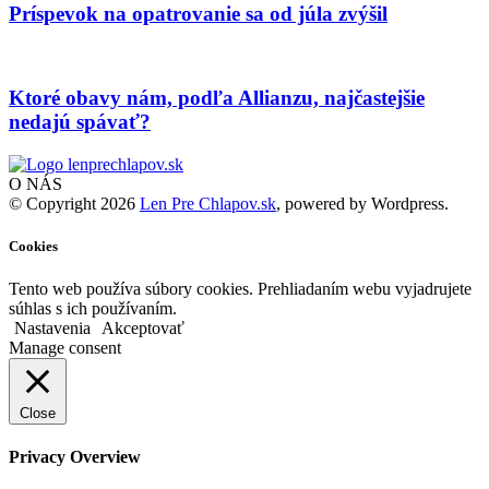
Príspevok na opatrovanie sa od júla zvýšil
Ktoré obavy nám, podľa Allianzu, najčastejšie
nedajú spávať?
O NÁS
© Copyright 2026
Len Pre Chlapov.sk
, powered by Wordpress.
Cookies
Tento web používa súbory cookies. Prehliadaním webu vyjadrujete
súhlas s ich používaním.
Nastavenia
Akceptovať
Manage consent
Close
Privacy Overview