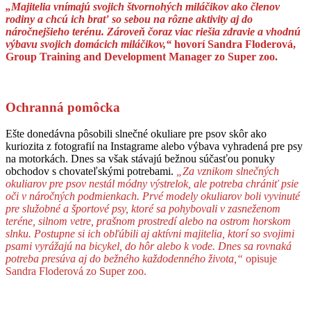
„Majitelia vnímajú svojich štvornohých miláčikov ako členov
rodiny a chcú ich brať so sebou na rôzne aktivity aj do
náročnejšieho terénu. Zároveň čoraz viac riešia zdravie a vhodnú
výbavu svojich domácich miláčikov,“
hovorí Sandra Floderová,
Group Training and Development Manager zo Super zoo.
Ochranná pomôcka
Ešte donedávna pôsobili slnečné okuliare pre psov skôr ako
kuriozita z fotografií na Instagrame alebo výbava vyhradená pre psy
na motorkách. Dnes sa však stávajú bežnou súčasťou ponuky
obchodov s chovateľskými potrebami.
„Za vznikom slnečných
okuliarov pre psov nestál módny výstrelok, ale potreba chrániť psie
oči v náročných podmienkach. Prvé modely okuliarov boli vyvinuté
pre služobné a športové psy, ktoré sa pohybovali v zasneženom
teréne, silnom vetre, prašnom prostredí alebo na ostrom horskom
slnku. Postupne si ich obľúbili aj aktívni majitelia, ktorí so svojimi
psami vyrážajú na bicykel, do hôr alebo k vode. Dnes sa rovnaká
potreba presúva aj do bežného každodenného života,“
opisuje
Sandra Floderová zo Super zoo.