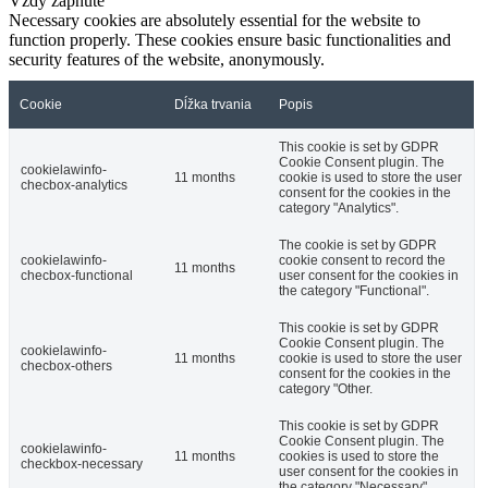
Vždy zapnuté
Necessary cookies are absolutely essential for the website to
function properly. These cookies ensure basic functionalities and
security features of the website, anonymously.
Cookie
Dĺžka trvania
Popis
This cookie is set by GDPR
Cookie Consent plugin. The
cookielawinfo-
11 months
cookie is used to store the user
checbox-analytics
consent for the cookies in the
category "Analytics".
The cookie is set by GDPR
cookielawinfo-
cookie consent to record the
11 months
checbox-functional
user consent for the cookies in
the category "Functional".
This cookie is set by GDPR
Cookie Consent plugin. The
cookielawinfo-
11 months
cookie is used to store the user
checbox-others
consent for the cookies in the
category "Other.
This cookie is set by GDPR
Cookie Consent plugin. The
cookielawinfo-
11 months
cookies is used to store the
checkbox-necessary
user consent for the cookies in
the category "Necessary".