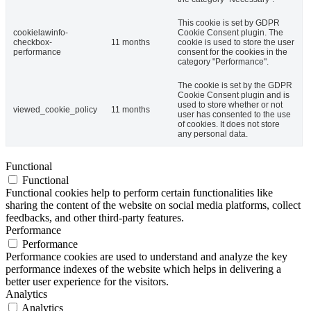
This cookie is set by GDPR
cookielawinfo-
Cookie Consent plugin. The
checkbox-
11 months
cookie is used to store the user
performance
consent for the cookies in the
category "Performance".
The cookie is set by the GDPR
Cookie Consent plugin and is
used to store whether or not
viewed_cookie_policy
11 months
user has consented to the use
of cookies. It does not store
any personal data.
Functional
Functional
Functional cookies help to perform certain functionalities like
sharing the content of the website on social media platforms, collect
feedbacks, and other third-party features.
Performance
Performance
Performance cookies are used to understand and analyze the key
performance indexes of the website which helps in delivering a
better user experience for the visitors.
Analytics
Analytics