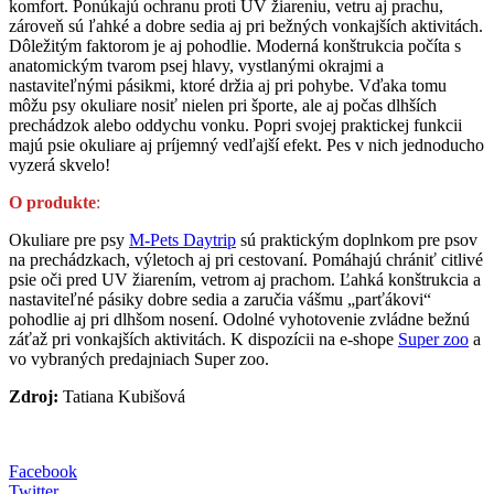
komfort. Ponúkajú ochranu proti UV žiareniu, vetru aj prachu,
zároveň sú ľahké a dobre sedia aj pri bežných vonkajších aktivitách.
Dôležitým faktorom je aj pohodlie. Moderná konštrukcia počíta s
anatomickým tvarom psej hlavy, vystlanými okrajmi a
nastaviteľnými pásikmi, ktoré držia aj pri pohybe. Vďaka tomu
môžu psy okuliare nosiť nielen pri športe, ale aj počas dlhších
prechádzok alebo oddychu vonku. Popri svojej praktickej funkcii
majú psie okuliare aj príjemný vedľajší efekt. Pes v nich jednoducho
vyzerá skvelo!
O produkte
:
Okuliare pre psy
M-Pets Daytrip
sú praktickým doplnkom pre psov
na prechádzkach, výletoch aj pri cestovaní. Pomáhajú chrániť citlivé
psie oči pred UV žiarením, vetrom aj prachom. Ľahká konštrukcia a
nastaviteľné pásiky dobre sedia a zaručia vášmu „parťákovi“
pohodlie aj pri dlhšom nosení. Odolné vyhotovenie zvládne bežnú
záťaž pri vonkajších aktivitách. K dispozícii na e-shope
Super zoo
a
vo vybraných predajniach Super zoo.
Zdroj:
Tatiana Kubišová
Facebook
Twitter