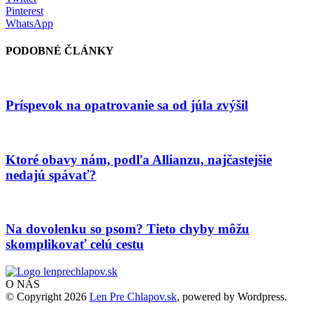
Pinterest
WhatsApp
PODOBNÉ ČLÁNKY
Príspevok na opatrovanie sa od júla zvýšil
Ktoré obavy nám, podľa Allianzu, najčastejšie
nedajú spávať?
Na dovolenku so psom? Tieto chyby môžu
skomplikovať celú cestu
O NÁS
© Copyright 2026
Len Pre Chlapov.sk
, powered by Wordpress.