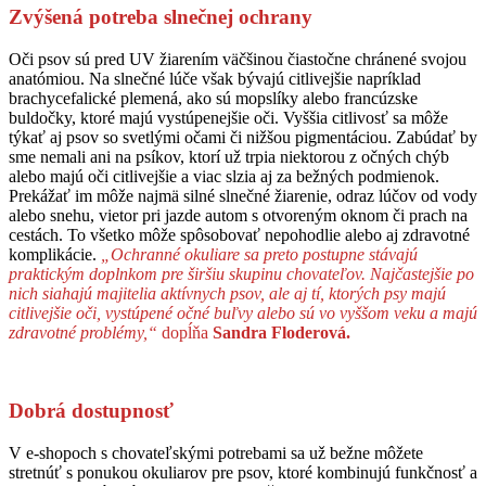
Zvýšená potreba slnečnej ochrany
Oči psov sú pred UV žiarením väčšinou čiastočne chránené svojou
anatómiou. Na slnečné lúče však bývajú citlivejšie napríklad
brachycefalické plemená, ako sú mopslíky alebo francúzske
buldočky, ktoré majú vystúpenejšie oči. Vyššia citlivosť sa môže
týkať aj psov so svetlými očami či nižšou pigmentáciou. Zabúdať by
sme nemali ani na psíkov, ktorí už trpia niektorou z očných chýb
alebo majú oči citlivejšie a viac slzia aj za bežných podmienok.
Prekážať im môže najmä silné slnečné žiarenie, odraz lúčov od vody
alebo snehu, vietor pri jazde autom s otvoreným oknom či prach na
cestách. To všetko môže spôsobovať nepohodlie alebo aj zdravotné
komplikácie.
„Ochranné okuliare sa preto postupne stávajú
praktickým doplnkom pre širšiu skupinu chovateľov. Najčastejšie po
nich siahajú majitelia aktívnych psov, ale aj tí, ktorých psy majú
citlivejšie oči, vystúpené očné buľvy alebo sú vo vyššom veku a majú
zdravotné problémy,“
dopĺňa
Sandra Floderová.
Dobrá dostupnosť
V e-shopoch s chovateľskými potrebami sa už bežne môžete
stretnúť s ponukou okuliarov pre psov, ktoré kombinujú funkčnosť a