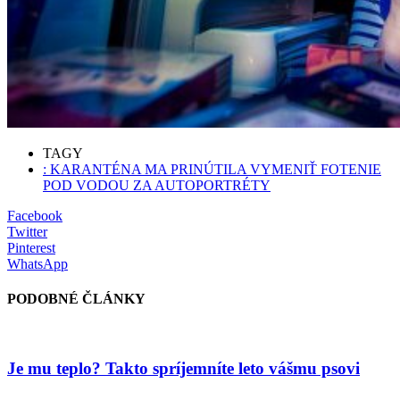
TAGY
: KARANTÉNA MA PRINÚTILA VYMENIŤ FOTENIE
POD VODOU ZA AUTOPORTRÉTY
Facebook
Twitter
Pinterest
WhatsApp
PODOBNÉ ČLÁNKY
Je mu teplo? Takto spríjemníte leto vášmu psovi