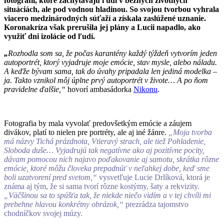
fotografií, ktoré zachytávajú ľudí v bežných životných
situáciách, ale pod vodnou hladinou. So svojou tvorbou vyhrala
viacero medzinárodných súťaží a získala zaslúžené uznanie.
Koronakríza však prerušila jej plány a Lucii napadlo, ako
využiť dni izolácie od ľudí.
„
Rozhodla som sa, že počas karantény každý týždeň vytvorím jeden
autoportrét, ktorý vyjadruje moje emócie, stav mysle, alebo náladu.
A keďže bývam sama, tak do úvahy pripadala len jediná modelka –
ja. Takto vznikol môj úplne prvý autoportrét v živote… A po ňom
pravidelne ďalšie,“
hovorí ambasádorka
Nikonu
.
Fotografia by mala vyvolať predovšetkým emócie a záujem
divákov, platí to nielen pre portréty, ale aj iné žánre.
„Moja tvorba
má názvy Tichá prázdnota, Vtieravý strach, ale tiež Pohladenie,
Sloboda duše… Vyjadrujú tak negatívne ako aj pozitívne pocity,
dávam pomocou nich najavo poďakovanie aj samotu, skrátka rôzne
emócie, ktoré môžu človeka prepadnúť v neľahkej dobe, keď sme
boli uzatvorení pred svetom,“
vysvetľuje Lucie Drlíková, ktorá je
známa aj tým, že si sama tvorí rôzne kostýmy, šaty a rekvizity.
„Väčšinou sa to spúšťa tak, že niekde niečo vidím a v tej chvíli mi
prebehne hlavou konkrétny obrázok,“
prezrádza tajomstvo
chodníčkov svojej múzy.