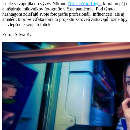
Lucie sa zapojila do výz
vy Nikonu
#CreateYourLigh
t
, ktorá prepája
a inšpiruje milovníkov fotografie v čase pandémie. Pod týmto
hashtagom zdieľajú svoje fotografie profesionáli, influenceri, ale aj
amatéri, ktorí
sa
vďaka tomuto projektu zároveň získavajú rôzne tipy
na zlepšenie svojich fotiek.
Zdroj: Silvia K.