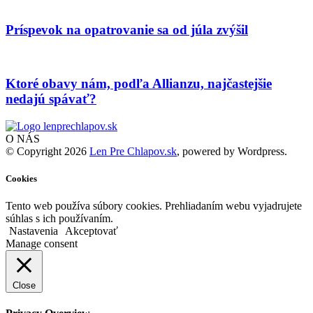
Príspevok na opatrovanie sa od júla zvýšil
Ktoré obavy nám, podľa Allianzu, najčastejšie
nedajú spávať?
O NÁS
© Copyright 2026
Len Pre Chlapov.sk
, powered by Wordpress.
Cookies
Tento web používa súbory cookies. Prehliadaním webu vyjadrujete
súhlas s ich používaním.
Nastavenia
Akceptovať
Manage consent
Close