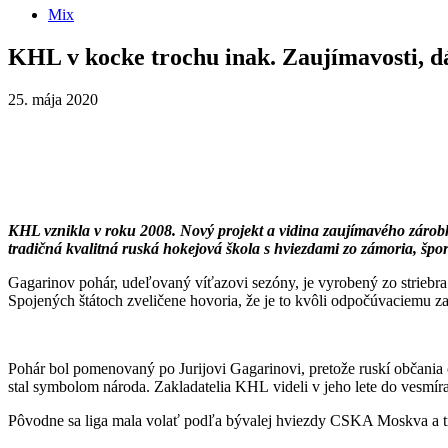
Mix
KHL v kocke trochu inak. Zaujímavosti, dá
25. mája 2020
KHL vznikla v roku 2008. Nový projekt a vidina zaujímavého zárobku
tradičná kvalitná ruská hokejová škola s hviezdami zo zámoria, špo
Gagarinov pohár, udeľovaný víťazovi sezóny, je vyrobený zo striebra
Spojených štátoch zveličene hovoria, že je to kvôli odpočúvaciemu 
Pohár bol pomenovaný po Jurijovi Gagarinovi, pretože ruskí občania
stal symbolom národa. Zakladatelia KHL videli v jeho lete do vesmíra 
Pôvodne sa liga mala volať podľa bývalej hviezdy CSKA Moskva a trén