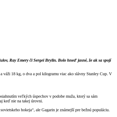
lov, Ray Emery či Sergei Brylin. Bolo hneď jasné, že ak sa spojí
a váži 18 kg, o dva a pol kilogramu viac ako slávny Stanley Cup. V
 dosiahnutím veľkých úspechov v podobe muža, ktorý sa sám
j keď nie na takej úrovni.
sovietskeho hokeja“, ale Gagarin je známejší pre bežnú populáciu.