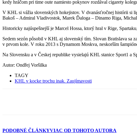
kedy hráčom pri time oute namiesto pokynov rozdával cigarety koleg
V KHL si vážia slovenských hokejistov. V dvanásťročnej histórii si 
Bakoš – Admiral Vladivostok, Marek Ďaloga – Dinamo Riga, Michal
Historicky najúspešnejší je Marcel Hossa, ktorý hral v Rige, Sparta
Sedem sezón pôsobil v KHL aj slovenský tím. Slovan Bratislava sa zap
v prvom kole. V roku 2013 s Dynamom Moskva, neskorším šampiónom
Na Slovensku a v Českej republike vysielajú KHL stanice Sport1 a 
Autor: Ondřej Voršilka
TAGY
KHL v kocke trochu inak. Zaujímavosti
PODOBNÉ ČLÁNKY
VIAC OD TOHOTO AUTORA