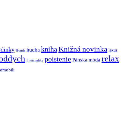
Knižná novinka
kniha
odinky
hudba
lexus
Honda
oddych
relax
poistenie
Pánska móda
Pneumatiky
tomobili