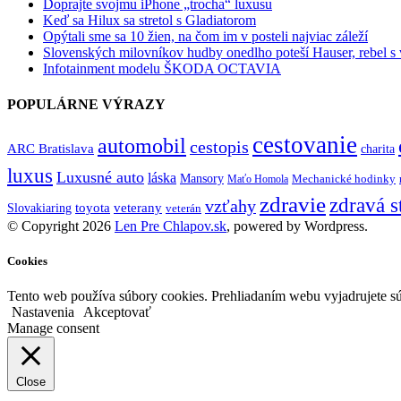
Doprajte svojmu iPhone „trocha“ luxusu
Keď sa Hilux sa stretol s Gladiatorom
Opýtali sme sa 10 žien, na čom im v posteli najviac záleží
Slovenských milovníkov hudby onedlho poteší Hauser, rebel s
Infotainment modelu ŠKODA OCTAVIA
POPULÁRNE VÝRAZY
cestovanie
automobil
cestopis
ARC Bratislava
charita
luxus
Luxusné auto
láska
Mansory
Mechanické hodinky
Maťo Homola
zdravie
zdravá s
vzťahy
toyota
veterany
Slovakiaring
veterán
© Copyright 2026
Len Pre Chlapov.sk
, powered by Wordpress.
Cookies
Tento web používa súbory cookies. Prehliadaním webu vyjadrujete sú
Nastavenia
Akceptovať
Manage consent
Close