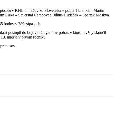
e pôsobí v KHL 5 hráčov zo Slovenska v poli a 1 brankár. Martin
 Liška – Severstal Čerepovec, Július Hudáček – Spartak Moskva.
255 bodov v 389 zápasoch.
vakrát postúpil do bojov o Gagarinov pohár, v ktorom vždy skončil
13. miesto v prvom ročníku.
 prenosov.