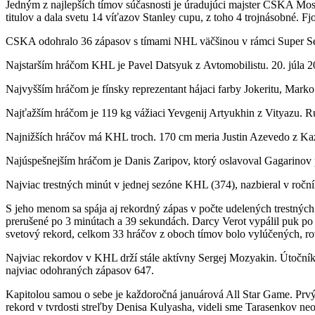
Jedným z najlepších tímov súčasnosti je úradujúci majster CSKA Mos
titulov a dala svetu 14 víťazov Stanley cupu, z toho 4 trojnásobné. F
CSKA odohralo 36 zápasov s tímami NHL väčšinou v rámci Super Série.
Najstarším hráčom KHL je Pavel Datsyuk z Avtomobilistu. 20. júla 20
Najvyšším hráčom je fínsky reprezentant hájaci farby Jokeritu, Marko 
Najťažším hráčom je 119 kg vážiaci Yevgenij Artyukhin z Vityazu. R
Najnižších hráčov má KHL troch. 170 cm meria Justin Azevedo z Ka
Najúspešnejším hráčom je Danis Zaripov, ktorý oslavoval Gagarinov 
Najviac trestných minút v jednej sezóne KHL (374), nazbieral v ro
S jeho menom sa spája aj rekordný zápas v počte udelených trestných
prerušené po 3 minútach a 39 sekundách. Darcy Verot vypálil puk po s
svetový rekord, celkom 33 hráčov z oboch tímov bolo vylúčených, ro
Najviac rekordov v KHL drží stále aktívny Sergej Mozyakin. Útočník M
najviac odohraných zápasov 647.
Kapitolou samou o sebe je každoročná januárová All Star Game. Prv
rekord v tvrdosti streľby Denisa Kulyasha, videli sme Tarasenkov 