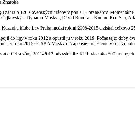
u Znaroka.
ligu zahralo 120 slovenských hráčov v poli a 11 brankárov. Momentáln
 Čajkovský – Dynamo Moskva, Dávid Bondra – Kunlun Red Star, Adam
ku, Kazani a klube Lev Praha medzi rokmi 2008-2015 a získal celkovo 
ojil do ligy v roku 2012 a opustil ju v roku 2019. Počas tejto doby d
 a v roku 2016 s CSKA Moskva. Najlepšie umiestenie v súťaži bolo 
Sport2. Od sezóny 2011-2012 odvysielali z KHL viac ako 500 priamych