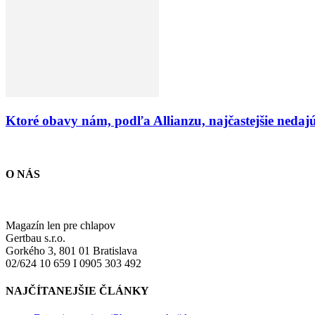
Ktoré obavy nám, podľa Allianzu, najčastejšie nedaj
O NÁS
Magazín len pre chlapov
Gertbau s.r.o.
Gorkého 3, 801 01 Bratislava
02/624 10 659 I 0905 303 492
NAJČÍTANEJŠIE ČLÁNKY