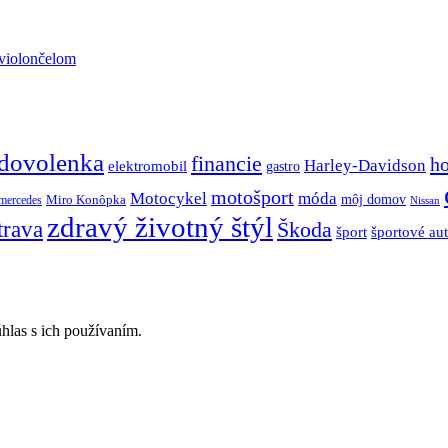
 violončelom
dovolenka
financie
h
Harley-Davidson
elektromobil
gastro
motošport
móda
Motocykel
Miro Konôpka
môj domov
mercedes
Nissan
zdravý životný štýl
trava
Škoda
športové au
šport
hlas s ich používaním.