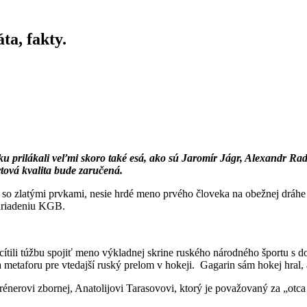
ta, fakty.
 prilákali veľmi skoro také esá, ako sú Jaromír Jágr, Alexandr Radu
rtová kvalita bude zaručená.
 so zlatými prvkami, nesie hrdé meno prvého človeka na obežnej dráhe 
zariadeniu KGB.
 cítili túžbu spojiť meno výkladnej skrine ruského národného športu s
metaforu pre vtedajší ruský prelom v hokeji. Gagarin sám hokej hral, a
erovi zbornej, Anatolijovi Tarasovovi, ktorý je považovaný za „otca 