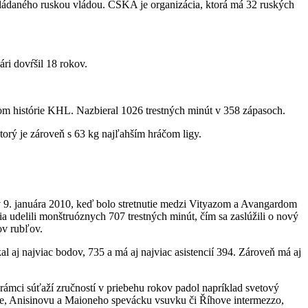
vládaného ruskou vládou. CSKA je organizácia, ktorá má 32 ruských
ri dovŕšil 18 rokov.
čom histórie KHL. Nazbieral 1026 trestných minút v 358 zápasoch.
ý je zároveň s 63 kg najľahším hráčom ligy.
v 9. januára 2010, keď bolo stretnutie medzi Vityazom a Avangardom
a udelili monštruóznych 707 trestných minút, čím sa zaslúžili o nový
ov rubľov.
 aj najviac bodov, 735 a má aj najviac asistencií 394. Zároveň má aj
mci súťaží zručností v priebehu rokov padol napríklad svetový
ke, Anisinovu a Maioneho spevácku vsuvku či Říhove intermezzo,