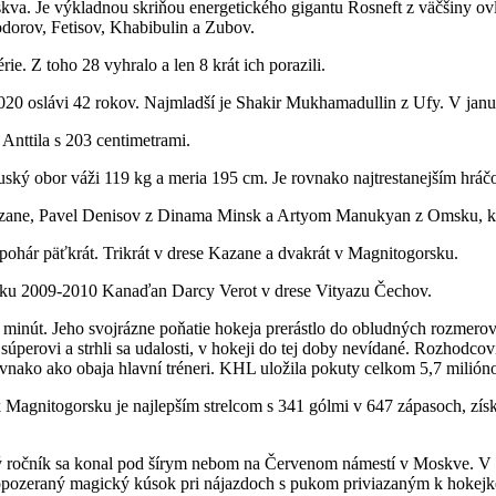
kva. Je výkladnou skriňou energetického gigantu Rosneft z väčšiny o
jodorov, Fetisov, Khabibulin a Zubov.
 Z toho 28 vyhralo a len 8 krát ich porazili.
20 oslávi 42 rokov. Najmladší je Shakir Mukhamadullin z Ufy. V januá
Anttila s 203 centimetrami.
uský obor váži 119 kg a meria 195 cm. Je rovnako najtrestanejším hrá
zane, Pavel Denisov z Dinama Minsk a Artyom Manukyan z Omsku, ktor
pohár päťkrát. Trikrát v drese Kazane a dvakrát v Magnitogorsku.
čníku 2009-2010 Kanaďan Darcy Verot v drese Vityazu Čechov.
 minút. Jeho svojrázne poňatie hokeja prerástlo do obludných rozmero
úperovi a strhli sa udalosti, v hokeji do tej doby nevídané. Rozhodcovi
vnako ako obaja hlavní tréneri. KHL uložila pokuty celkom 5,7 milión
agnitogorsku je najlepším strelcom s 341 gólmi v 647 zápasoch, získal
ý ročník sa konal pod šírym nebom na Červenom námestí v Moskve. V rá
neopozeraný magický kúsok pri nájazdoch s pukom priviazaným k hokej