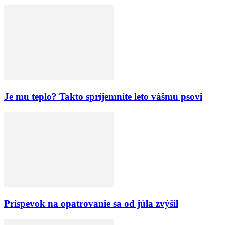
Je mu teplo? Takto spríjemníte leto vášmu psovi
Príspevok na opatrovanie sa od júla zvýšil