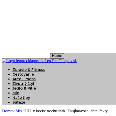
Len Pre Chlapov.sk
Zdravie & Fitness
Cestovanie
Auto – moto
Životný štýl
Jedlo & Pitie
Mix
Naše tipy
Súťaže
Domov
Mix
KHL v kocke trochu inak. Zaujímavosti, dáta, fakty.