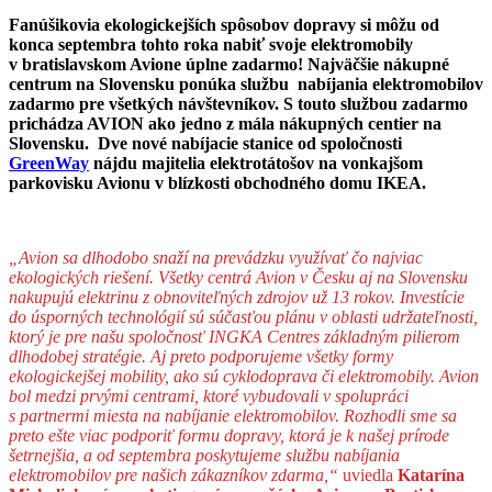
Fanúšikovia ekologickejších spôsobov dopravy si môžu od
konca septembra tohto roka nabiť svoje elektromobily
v bratislavskom Avione úplne zadarmo! Najväčšie nákupné
centrum na Slovensku ponúka službu nabíjania elektromobilov
zadarmo pre všetkých návštevníkov.
S touto službou zadarmo
prichádza AVION ako jedno z mála nákupných centier na
Slovensku. Dve nové nabíjacie stanice od spoločnosti
GreenWay
nájdu majitelia elektrotátošov na vonkajšom
parkovisku Avionu v blízkosti obchodného domu IKEA.
„Avion sa dlhodobo snaží na prevádzku využívať čo najviac
ekologických riešení.
Všetky centrá Avion v Česku aj na Slovensku
nakupujú elektrinu z obnoviteľných zdrojov už 13 rokov.
I
nvestície
do úsporných technológií sú súčasťou plánu v oblasti udržateľnosti,
ktorý je pre našu spoločnosť INGKA Centres základným pilierom
dlhodobej stratégie.
Aj preto podporujeme všetky formy
ekologickejšej mobility, ako sú cyklodoprava či elektromobily. Avion
bol medzi prvými centrami, ktoré vybudovali v spolupráci
s partnermi miesta na nabíjanie elektromobilov. Rozhodli sme sa
preto ešte viac podporiť formu dopravy, ktorá je k našej prírode
šetrnejšia, a od septembra poskytujeme službu nabíjania
elektromobilov pre našich zákazníkov zdarma,“
uviedla
Katarína