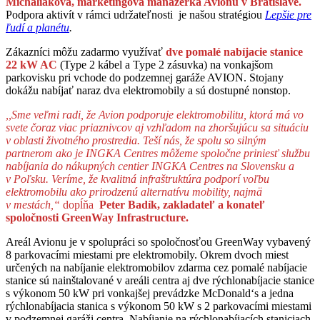
Michaliaková, marketingová manažérka Avionu v Bratislave.
Podpora aktivít v rámci udržateľnosti je našou stratégiou
Lepšie pre
ľudí a planétu
.
Zákazníci môžu zadarmo využívať
dve pomalé nabíjacie stanice
22 kW AC
(Type 2 kábel a Type 2 zásuvka) na vonkajšom
parkovisku pri vchode do podzemnej garáže AVION. Stojany
dokážu nabíjať naraz dva elektromobily a sú dostupné nonstop.
,,Sme veľmi radi, že Avion podporuje elektromobilitu, ktorá
má vo
svete čoraz viac priaznivcov aj vzhľadom na zhoršujúcu sa situáciu
v oblasti životného prostredia. Teší nás, že spolu so silným
partnerom ako je INGKA Centres môžeme spoločne priniesť službu
nabíjania do nákupných centier INGKA Centres na Slovensku a
v Poľsku. Veríme, že kvalitná infraštruktúra podporí voľbu
elektromobilu ako prirodzenú alternatívu mobility, najmä
v mestách,“
dopĺňa
Peter Badík, zakladateľ a konateľ
spoločnosti GreenWay Infrastructure.
Areál Avionu je v spolupráci so spoločnosťou GreenWay vybavený
8 parkovacími miestami pre elektromobily. Okrem dvoch miest
určených na nabíjanie elektromobilov zdarma cez pomalé nabíjacie
stanice sú nainštalované v areáli centra aj dve rýchlonabíjacie stanice
s výkonom 50 kW pri vonkajšej prevádzke McDonald‘s a jedna
rýchlonabíjacia stanica s výkonom 50 kW s 2 parkovacími miestami
v podzemnej garáži centra. Nabíjanie na rýchlonabíjacích staniciach