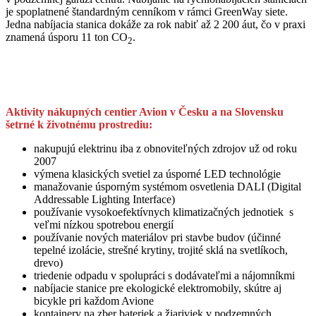
je spoplatnené štandardným cenníkom v rámci GreenWay siete.
Jedna nabíjacia stanica dokáže za rok nabiť až 2 200 áut, čo v praxi
znamená úsporu 11 ton CO
.
2
Aktivity nákupných centier Avion v Česku a na Slovensku
šetrné k životnému prostrediu:
nakupujú elektrinu iba z obnoviteľných zdrojov už od roku
2007
výmena klasických svetiel za úsporné LED technológie
manažovanie úsporným systémom osvetlenia DALI (Digital
Addressable Lighting Interface)
používanie vysokoefektívnych klimatizačných jednotiek s
veľmi nízkou spotrebou energií
používanie nových materiálov pri stavbe budov (účinné
tepelné izolácie, strešné krytiny, trojité sklá na svetlíkoch,
drevo)
triedenie odpadu v spolupráci s dodávateľmi a nájomníkmi
nabíjacie stanice pre ekologické elektromobily, skútre aj
bicykle pri každom Avione
kontajnery na zber bateriek a žiariviek v podzemných