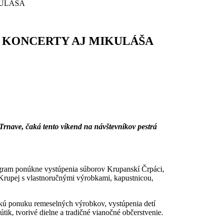
KULÁŠA
, KONCERTY AJ MIKULÁŠA
rnave, čaká tento víkend na návštevníkov pestrá
ram ponúkne vystúpenia súborov Krupanskí Črpáci,
 Krupej s vlastnoručnými výrobkami, kapustnicou,
okú ponuku remeselných výrobkov, vystúpenia detí
ik, tvorivé dielne a tradičné vianočné občerstvenie.