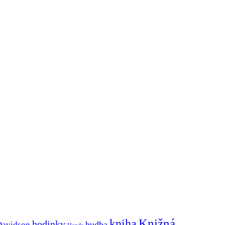
Knižná
kniha
hodinky
hudba
Davidson