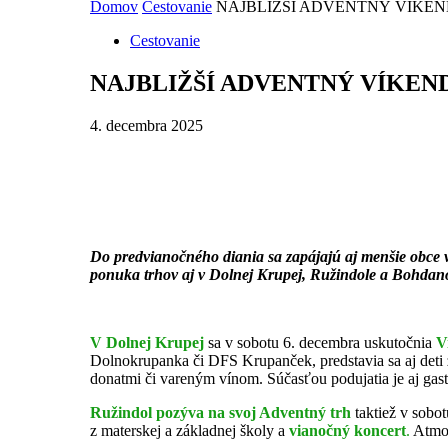
Domov
Cestovanie
NAJBLIŽŠÍ ADVENTNÝ VÍKEN
Cestovanie
NAJBLIŽŠÍ ADVENTNÝ VÍKEN
4. decembra 2025
Do predvianočného diania sa zapájajú aj menšie obce 
ponuka trhov aj v Dolnej Krupej, Ružindole a Bohdan
V Dolnej Krupej
sa v sobotu 6. decembra uskutočnia
V
Dolnokrupanka či DFS Krupanček, predstavia sa aj deti 
donatmi či vareným vínom. Súčasťou podujatia je aj gast
Ružindol pozýva na svoj Adventný trh
taktiež v sobo
z materskej a základnej školy a
vianočný koncert
.
Atmos