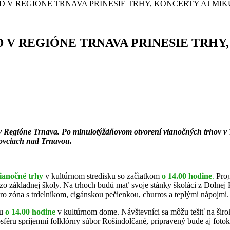
D V REGIÓNE TRNAVA PRINESIE TRHY, KONCERTY AJ MI
D V REGIÓNE TRNAVA PRINESIE TRHY
v Regióne Trnava. Po minulotýždňovom otvorení vianočných trhov v T
ovciach nad Trnavou.
ianočné trhy
v kultúrnom stredisku so začiatkom
o 14.00 hodine
.
Prog
zo základnej školy. Na trhoch budú mať svoje stánky školáci z Dolnej
ro zóna s trdelníkom, cigánskou pečienkou, churros a teplými nápojmi.
tu
o 14.00 hodine
v kultúrnom dome. Návštevníci sa môžu tešiť na šir
féru spríjemní folklórny súbor Rošindolčané, pripravený bude aj fotokút