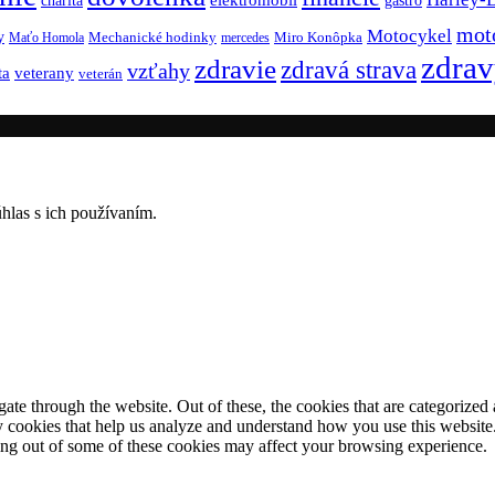
gastro
mot
Motocykel
y
Mechanické hodinky
Miro Konôpka
Maťo Homola
mercedes
zdrav
zdravie
zdravá strava
vzťahy
ta
veterany
veterán
hlas s ich používaním.
e through the website. Out of these, the cookies that are categorized a
rty cookies that help us analyze and understand how you use this websit
ting out of some of these cookies may affect your browsing experience.