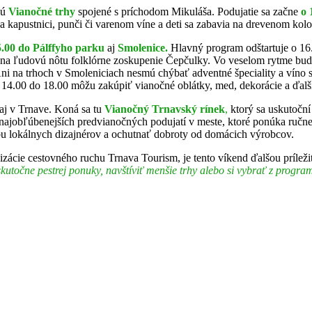
jú
Vianočné trhy
spojené s príchodom Mikuláša. Podujatie sa začne
o 
kapustnici, punči či varenom víne a deti sa zabavia na drevenom koloto
5.00 do Pálffyho parku
aj
Smolenice.
Hlavný program odštartuje o 16.0
í na ľudovú nôtu folklórne zoskupenie Čepčulky. Vo veselom rytme bu
Ani na trhoch v Smoleniciach nesmú chýbať adventné špeciality a víno 
d 14.00 do 18.00 môžu zakúpiť vianočné oblátky, med, dekorácie a ďalš
 aj v Trnave. Koná sa tu
Vianočný Trnavský rínek
,
ktorý sa uskutočn
 najobľúbenejších predvianočných podujatí v meste, ktoré ponúka ručne
bu lokálnych dizajnérov a ochutnať dobroty od domácich výrobcov.
nizácie cestovného ruchu Trnava Tourism, je tento víkend ďalšou príle
kutočne pestrej ponuky, navštíviť menšie trhy alebo si vybrať z progra