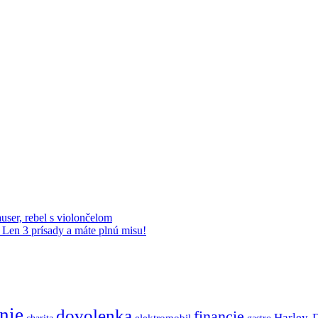
ser, rebel s violončelom
 Len 3 prísady a máte plnú misu!
nie
dovolenka
financie
Harley-
charita
elektromobil