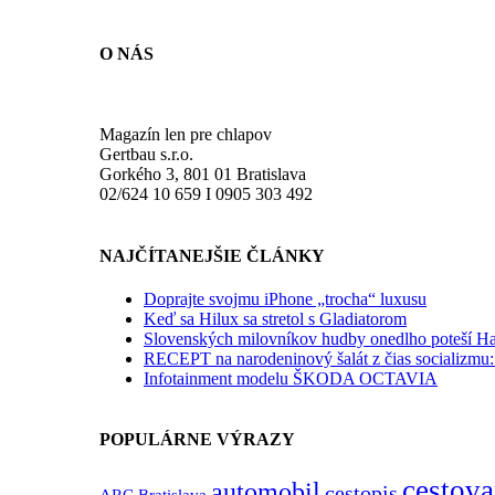
O NÁS
Magazín len pre chlapov
Gertbau s.r.o.
Gorkého 3, 801 01 Bratislava
02/624 10 659 I 0905 303 492
NAJČÍTANEJŠIE ČLÁNKY
Doprajte svojmu iPhone „trocha“ luxusu
Keď sa Hilux sa stretol s Gladiatorom
Slovenských milovníkov hudby onedlho poteší Hau
RECEPT na narodeninový šalát z čias socializmu:
Infotainment modelu ŠKODA OCTAVIA
POPULÁRNE VÝRAZY
cestova
automobil
cestopis
ARC Bratislava