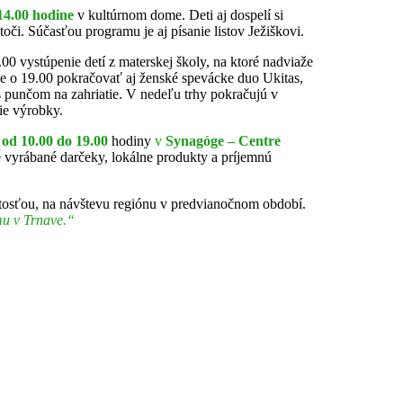
14.00 hodine
v kultúrnom dome. Deti aj dospelí si
či. Súčasťou programu je aj písanie listov Ježiškovi.
0 vystúpenie detí z materskej školy, na ktoré nadviaže
de o 19.00 pokračovať aj ženské spevácke duo Ukitas,
s punčom na zahriatie. V nedeľu trhy pokračujú v
ie výrobky.
í
od 10.00 do 19.00
hodiny
v
Synagóge – Centre
 vyrábané darčeky, lokálne produkty a príjemnú
žitosťou, na návštevu regiónu v predvianočnom období.
mu v Trnave.“