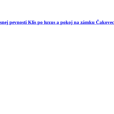
snej pevnosti Klis po luxus a pokoj na zámku Čakovec