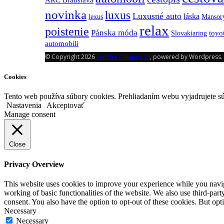
novinka
luxus
Luxusné auto
láska
lexus
Mansor
relax
poistenie
Pánska móda
toyo
Slovakiaring
automobili
© Copyright 2026
Len Pre Chlapov.sk
, powered by Wordpress.
Cookies
Tento web používa súbory cookies. Prehliadaním webu vyjadrujete sú
Nastavenia
Akceptovať
Manage consent
Close
Privacy Overview
This website uses cookies to improve your experience while you navigat
working of basic functionalities of the website. We also use third-pa
consent. You also have the option to opt-out of these cookies. But op
Necessary
Necessary