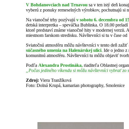
V Bohdanovciach nad Trnavou
sa v ten istý deň kona
vyberú z ponuky remeselných výrobkov, pochutnajú si na 
Na vianočné trhy pozývajú
v sobotu 6. decembra od 1
detská interpretka – speváčka Bublinka. O 18.00 prelad
ktoré predstaví známe vianočné hity v modernej verzii. 
miestnom farskom stredisku. Návštevníci si tu v čase o
Sviatočnú atmosféru môžu návštevníci v tento deň zažiť
súčasného umenia na Halenárskej ulici
.
Ide o jedno z
komunitnú atmosféru. Návštevníci tu môžu objaviť tvor
Podľa
Alexandra Prostináka,
riaditeľa Oblastnej orga
„Počas jediného víkendu si môžu návštevníci vybrať zo s
Zdroj:
Viera Tranžíková
Foto: Dolná Krupá, kamarian photography, Smolenice