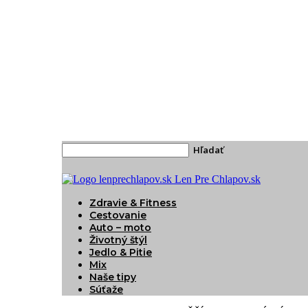
Len Pre Chlapov.sk
Zdravie & Fitness
Cestovanie
Auto – moto
Životný štýl
Jedlo & Pitie
Mix
Naše tipy
Súťaže