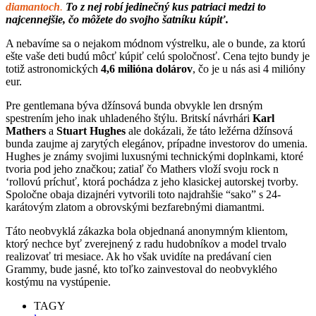
diamantoch
.
To z nej robí jedinečný kus patriaci medzi to
najcennejšie, čo môžete do svojho šatníku kúpiť.
A nebavíme sa o nejakom módnom výstrelku, ale o bunde, za ktorú
ešte vaše deti budú môcť kúpiť celú spoločnosť. Cena tejto bundy je
totiž astronomických
4,6 milióna dolárov
, čo je u nás asi 4 milióny
eur.
Pre gentlemana býva džínsová bunda obvykle len drsným
spestrením jeho inak uhladeného štýlu. Britskí návrhári
Karl
Mathers
a
Stuart Hughes
ale dokázali, že táto ležérna džínsová
bunda zaujme aj zarytých elegánov, prípadne investorov do umenia.
Hughes je známy svojimi luxusnými technickými doplnkami, ktoré
tvoria pod jeho značkou; zatiaľ čo Mathers vloží svoju rock n
‘rollovú príchuť, ktorá pochádza z jeho klasickej autorskej tvorby.
Spoločne obaja dizajnéri vytvorili toto najdrahšie “sako” s 24-
karátovým zlatom a obrovskými bezfarebnými diamantmi.
Táto neobvyklá zákazka bola objednaná anonymným klientom,
ktorý nechce byť zverejnený z radu hudobníkov a model trvalo
realizovať tri mesiace. Ak ho však uvidíte na predávaní cien
Grammy, bude jasné, kto toľko zainvestoval do neobvyklého
kostýmu na vystúpenie.
TAGY