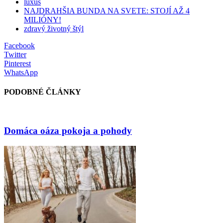
luxus
NAJDRAHŠIA BUNDA NA SVETE: STOJÍ AŽ 4
MILIÓNY!
zdravý životný štýl
Facebook
Twitter
Pinterest
WhatsApp
PODOBNÉ ČLÁNKY
Domáca oáza pokoja a pohody