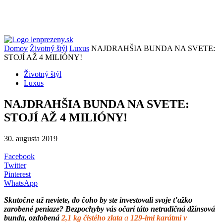
Domov
Životný štýl
Luxus
NAJDRAHŠIA BUNDA NA SVETE:
STOJÍ AŽ 4 MILIÓNY!
Životný štýl
Luxus
NAJDRAHŠIA BUNDA NA SVETE:
STOJÍ AŽ 4 MILIÓNY!
30. augusta 2019
Facebook
Twitter
Pinterest
WhatsApp
Skutočne už neviete, do čoho by ste investovali svoje ťažko
zarobené peniaze? Bezpochyby vás očarí táto netradičná džínsová
bunda, ozdobená
2,1 kg čistého zlata
a
129-imi karátmi v