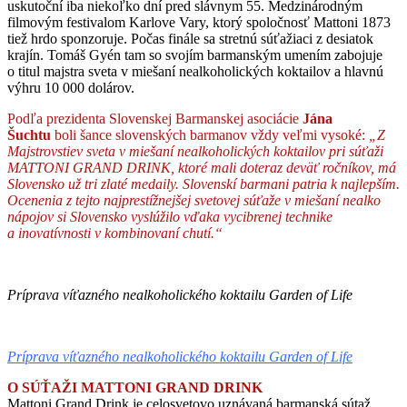
uskutoční iba niekoľko dní pred slávnym 55. Medzinárodným
filmovým festivalom Karlove Vary, ktorý spoločnosť Mattoni 1873
tiež hrdo sponzoruje. Počas finále sa stretnú súťažiaci z desiatok
krajín. Tomáš Gyén tam so svojím barmanským umením zabojuje
o titul majstra sveta v miešaní nealkoholických koktailov a hlavnú
výhru 10 000 dolárov.
Podľa prezidenta Slovenskej Barmanskej asociácie
Jána
Šuchtu
boli šance slovenských barmanov vždy veľmi vysoké:
„Z
Majstrovstiev sveta v miešaní nealkoholických koktailov pri súťaži
MATTONI GRAND DRINK, ktoré mali doteraz deväť ročníkov, má
Slovensko už tri zlaté medaily. Slovenskí barmani patria k najlepším.
Ocenenia z tejto najprestížnejšej svetovej súťaže v miešaní nealko
nápojov si Slovensko vyslúžilo vďaka vycibrenej technike
a inovatívnosti v kombinovaní chutí.“
Príprava víťazného nealkoholického koktailu Garden of Life
Príprava víťazného nealkoholického koktailu Garden of Life
O SÚŤAŽI MATTONI GRAND DRINK
Mattoni Grand Drink je celosvetovo uznávaná barmanská sútaž