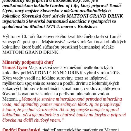
jednoduchý na prípravu a nízkokalorický. Reč je o
nealkoholickom koktaile Garden of Life, ktorý pripravil Tomáš
Gyén, nový majster Slovenska v
miešaní nealkoholických
koktailov.
Slovenskú časť súťaže MATTONI GRAND DRINK
usporiadala Slovenská barmanská asociácia v spolupráci so
spoločnosťou Mattoni 1873 4. marca v Bratislave.
Výhrou v 10. ročníku slovenského kvalifikačného kola si Tomáš
zabezpečil postup na Majstrovstvá sveta v miešaní nealkoholických
koktailov, ktoré budú súčasťou prestížnej barmanskej súťaže
MATTONI GRAND DRINK.
Minerály podporujú chuť
Tomáš Gyén
Majstrovstvá sveta v miešaní nealkoholických
koktailov pri MATTONI GRAND DRINK vyhral v roku 2018.
Kým vtedy vsadil na lokálne suroviny, teraz sa inšpiroval
myšlienkou spojenia so zemou a použil drvinu z kolumbijských
kakaových bôbov v kombinácii s malinami, cviklovo-jablkovou
šťavou lisovanou za studena a perlivou minerálnou vodou
Mattoni.
„Mattoni je stredne mineralizovaná prírodná minerálna
voda, má optimálny pomer minerálnych látok. Aj tie prispievajú
k tomu, že je chuť výraznejšia. Ak sa jej navyše napijete aj pred
koktailom, očisťuje podnebie a chuťové bunky na jazyku a pripraví
človeka na ďalší chuťový vnem.“
Ondřej Postránský
, riaditeľ strategického marketingu Mattoni