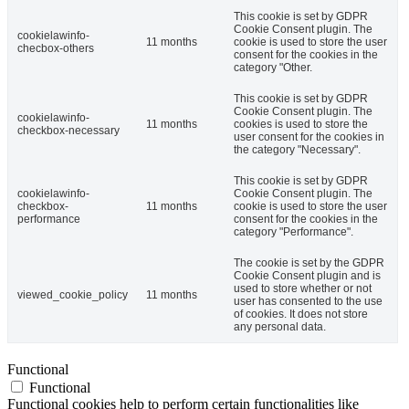
This cookie is set by GDPR
Cookie Consent plugin. The
cookielawinfo-
11 months
cookie is used to store the user
checbox-others
consent for the cookies in the
category "Other.
This cookie is set by GDPR
Cookie Consent plugin. The
cookielawinfo-
11 months
cookies is used to store the
checkbox-necessary
user consent for the cookies in
the category "Necessary".
This cookie is set by GDPR
cookielawinfo-
Cookie Consent plugin. The
checkbox-
11 months
cookie is used to store the user
performance
consent for the cookies in the
category "Performance".
The cookie is set by the GDPR
Cookie Consent plugin and is
used to store whether or not
viewed_cookie_policy
11 months
user has consented to the use
of cookies. It does not store
any personal data.
Functional
Functional
Functional cookies help to perform certain functionalities like