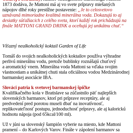
1873 dodáva, že Mattoni má aj vo svete prípravy miešaných
nápojov dlhé roky prestížne postavenie:
„Je to celosvetovo
uznávaná mimoriadne kvalitná minerálna voda. Dokazujú to aj
desiatky súťažiacich z celého sveta, ktorí každý rok prichádzajú na
finále MATTONI GRAND DRINK
a oceňujú jej unikátnu chuť.“
Víťazný nealkoholický koktail Garden of Life
Tomáš do svojich nealkoholických koktailov používa výhradne
perlivú minerálnu vodu, pretože bublinky roznášajú chuťový
a aromatický vnem. Minerálna voda Mattoni sa vďaka svojim
vlastnostiam a unikátnej chuti stala oficiálnou vodou Medzinárodnej
barmanskej asociácie IBA.
Slováci patria k svetovej barmanskej špičke
Kvalifikačného kola v Bratislave sa zúčastnilo päť najlepších
slovenských barmanov, ktorí pri príprave receptúry, ale aj
predvedení pred porotou museli dbať na inovatívnosť,
replikovateľnosť postupu, jednoduchosť prípravy, ale aj kalorickú
hodnotu nápoja (pod 65kcal/100 ml).
Už v júni sa slovenský šampión vyberie na miesto, kde Mattoni
pramení – do Karlových Varov. Finále v zápolení barmanov sa