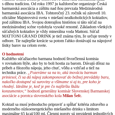
s dlhou tradíciou. Od roku 1997 ju každoročne organizuje Česká
barmanská asociácia a záštitu nad ňou prevzala Medzinárodná
barmanská asociácia IBA. Tohtoročný 23. ročník sú zároveň 10.
oficiálne Majstrovstvá sveta v miešaní nealkoholických koktailov,
pod záštitou IBA. Svojou doterajšou históriou si táto súťaž na
medzinárodnej scéne vydobyla vysoké renomé. Základom všetkých
súťažných koktailov je vždy minerálna voda Mattoni. Súťaž
MATTONI GRAND DRINK je tiež známa tým, že určuje trendy v
odbore. Tie najlepšie kreácie sa potom ľahko dostávajú na nápojové
lístky barov na celom svete.
O hodnotení
Každého súťažiaceho barmana hodnotí štvorčlenná komisia
v rovnakom štýle, ako by to boli hostia za barom. Dávajú dôraz na
príbeh a filozofiu nápoja, jeho chuť, vôňu a vzhľad a tiež na
techniku práce.
„Pozeráme sa na to, akú inováciu barman
priniesol, či sa dá nápoj zakomponovať do bežnej prevádzky baru,
nakoľko dostupné sú suroviny a všímame si aj to, pre koho je
vhodný. Ideálne je, keď je pre čo najširšiu škálu
konzumentov,“
hodnotí generálny komisár Slovenskej Barmanskej
asociácie a porotca slovenského kola
Milan Še
fc
.
Koktail sa musí jednoducho pripraviť a spĺňať kritéria zdravého a
moderného nízkoenergetického miešaného drinku s limitom
maximálne 65 kcal/100 ml. Členmi poroty sú prezidenti jednotlivých