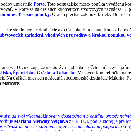
h bodov umiestnilo
Porto
.
Toto portugalské mesto ponúka vyváženú komb
vovať. V Porte sa na desiatich kilometroch štvorcových nachádza 13 p
ombinovať rôzne ponuky
.
Okrem prechádzok pozdĺž rieky Douro sú n
klasické stredomorské destinácie ako Catania, Barcelona, Rodos, Pafos 
bytovacích zariadení, vhodných pre rodiny a širokou ponukou voľ
enku cez TUI, ukazuje, že niektoré z najobľúbenejších európskych prím
átsko, Španielsko, Grécko a Taliansko.
V slovenskom rebríčku najre
k. Na ďalších miestach nasledujú stredomorské destinácie Malorka, Pu
m Marmaris.
 by si mali svoj výlet naplánovať v dostatočnom predstihu, pretože naj
zorňuje
Mariana Metwaly Veiglová
z CK TUI, podľa ktorej je pre rod
arostlivosť na mieste, čo znamená, že cestujúci dostanú podporu aj vo