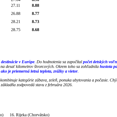
27.11
8.88
26.88
8.77
28.21
8.73
28.75
8.68
 destinácie v Európe
.
Do hodnotenia sa započítal
počet detských voľ
a na desať kilometrov štvorcových. Okrem toho sa zohľadnila
hustota pa
, ako je priemerná letná teplota, zrážky a vietor
.
 kombinuje kategórie zábava, zeleň, ponuka ubytovania a počasie. C
základňa zodpovedá stavu z februára 2026.
o)
16. Rijeka (Chorvátsko)