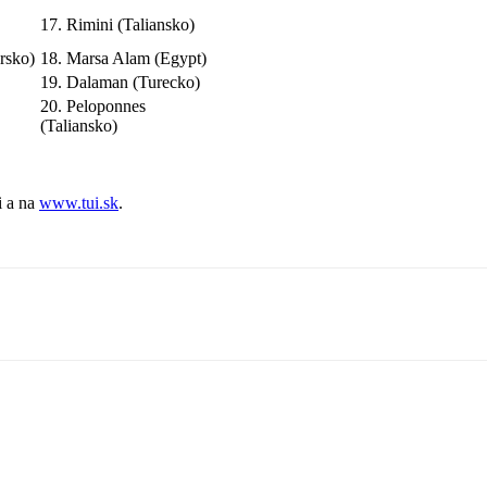
17. Rimini (Taliansko)
rsko)
18. Marsa Alam (Egypt)
19. Dalaman (Turecko)
20. Peloponnes
(Taliansko)
i a na
www.tui.sk
.