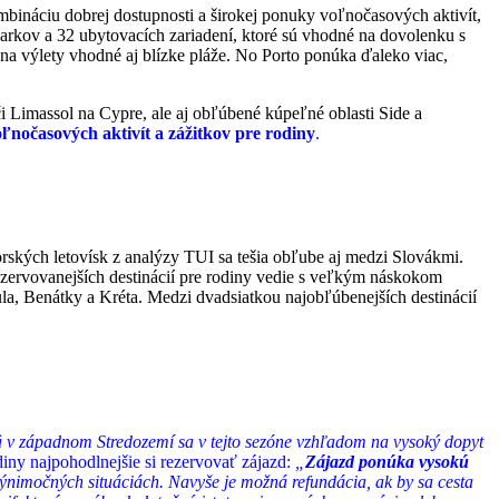
ináciu dobrej dostupnosti a širokej ponuky voľnočasových aktivít,
arkov a 32 ubytovacích zariadení, ktoré sú vhodné na dovolenku s
a výlety vhodné aj blízke pláže. No Porto ponúka ďaleko viac,
či Limassol na Cypre, ale aj obľúbené kúpeľné oblasti Side a
nočasových aktivít a zážitkov pre rodiny
.
orských letovísk z analýzy TUI sa tešia obľube aj medzi Slovákmi.
zervovanejších destinácií pre rodiny vedie s veľkým náskokom
la, Benátky a Kréta. Medzi dvadsiatkou najobľúbenejších destinácií
mä v západnom Stredozemí sa v tejto sezóne vzhľadom na vysoký dopyt
iny najpohodlnejšie si rezervovať zájazd:
„
Zájazd ponúka vysokú
 výnimočných situáciách. Navyše je možná refundácia, ak by sa cesta