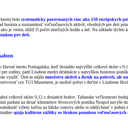
 ktorej bolo
systematicky porovnaných viac ako 150 európskych pob
ad hustota a rozmanitosť voľnočasových aktivít, vhodných pre deti pri
ako je vietor, dážď či počet slnečných hodín a iné. Na základe týchto k
nukou pre deti.
isabon
to hlavné mesto Portugalska, keď dosiahlo najvyššie celkové skóre s 9,
pre rodiny, patrí Lisabon medzi destinácie s najvyššou hustotou ponúk
ste využiť. Deti tu nájdu
množstvo aktivít a ihrísk na pobreží, ale 
ezervovať cez TUI Musement, je možné pobyt s deťmi v Lisabone flexibi
hol celkové skóre 9,12 z desiatich bodov. Talianske veľkomesto boduj
estimi parkmi na desať kilometrov štvorcových ponúka Neapol navyše do
odniknúť výlety loďou na blízke ostrovy alebo si oddýchnuť v jednej 
timálne
spája kultúrne zážitky so širokou ponukou voľnočasových a