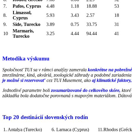
7.
Pafos, Cyprus
4.48
1.18
18.88
53
Limassol,
8.
5.93
3.43
2.57
18
Cyprus
9.
Side, Turecko
3.89
0.75
33.75
31
Marmaris,
10
3.25
4.44
94.44
41
Turecko
Metodika výskumu
Spoločnosť TUI sa v rámci analýzy zamerala
konkrétne na pobrežné
zmrzlinárne, kiná, akváriá, zoologické záhrady a podobné zariadeni
je možné si rezervovať
cez TUI Musement, ako
aj klimatické faktory
Jednotlivé parametre boli
zosumarizované do celkového skóre,
ktoré
základňa bola dodatočne porovnaná s mapovým materiálom. Dátová 
Top 20 destinácií slovenských rodín
1. Antalya (Turecko)
6. Larnaca (Cyprus)
11.Rhodos (Gréck