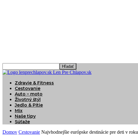
Len Pre Chlapov.sk
Zdravie & Fitness
Cestovanie
Auto – moto
Životný štýl
Jedlo & Pitie
Mix
Naše tipy
Súťaže
Domov
Cestovanie
Najvhodnejšie európske destinácie pre deti v rok