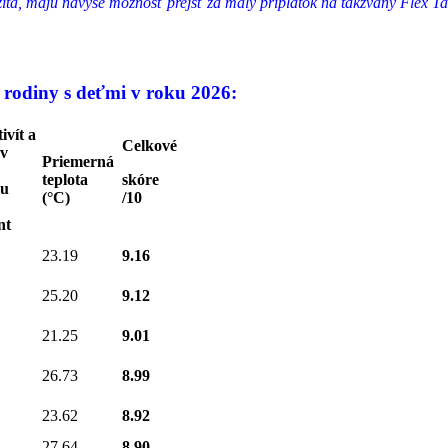
ležitá, majú navyše možnosť prejsť za malý príplatok na takzvaný Flex T
e rodiny s deťmi v roku 2026:
ivít a
Celkové
 v
Priemerná
teplota
skóre
mu
(°C)
/10
nt
23.19
9.16
25.20
9.12
21.25
9.01
26.73
8.99
23.62
8.92
27.64
8.90