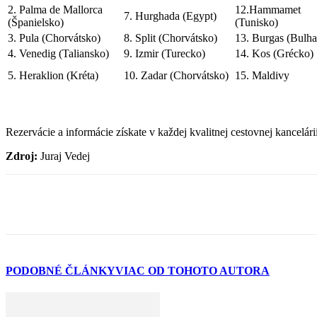
2. Palma de Mallorca
12.Hammamet
7. Hurghada (Egypt)
(Španielsko)
(Tunisko)
3. Pula (Chorvátsko)
8. Split (Chorvátsko)
13. Burgas (Bulha
4. Venedig (Taliansko)
9. Izmir (Turecko)
14. Kos (Grécko)
5. Heraklion (Kréta)
10. Zadar (Chorvátsko)
15. Maldivy
Rezervácie a informácie získate v každej kvalitnej cestovnej kancelári
Zdroj:
Juraj Vedej
PODOBNÉ ČLÁNKY
VIAC OD TOHOTO AUTORA