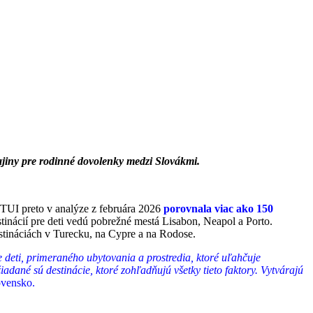
jiny pre rodinné dovolenky medzi Slovákmi.
 TUI preto v analýze z februára 2026
porovnala viac ako 150
tinácií pre deti vedú pobrežné mestá Lisabon, Neapol a Porto.
estináciách v Turecku, na Cypre a na Rodose.
 deti, primeraného ubytovania a prostredia, ktoré uľahčuje
žiadané sú destinácie, ktoré zohľadňujú všetky tieto faktory. Vytvárajú
ovensko.