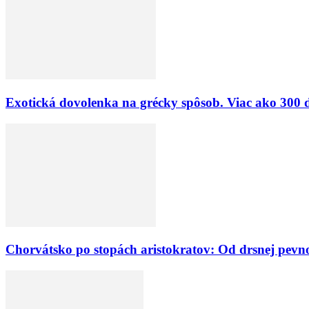
Exotická dovolenka na grécky spôsob. Viac ako 300 
Chorvátsko po stopách aristokratov: Od drsnej pevn