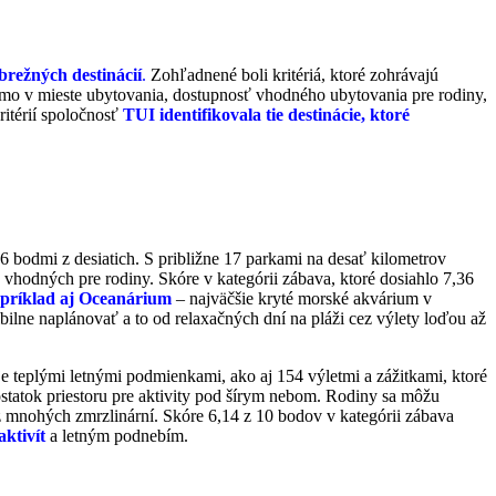
režných destinácií
.
Zohľadnené boli kritériá, ktoré zohrávajú
amo v mieste ubytovania, dostupnosť vhodného ubytovania pre rodiny,
ritérií spoločnosť
TUI identifikovala tie destinácie, ktoré
16 bodmi z desiatich. S približne 17 parkami na desať kilometrov
 vhodných pre rodiny. Skóre v kategórii zábava, ktoré dosiahlo 7,36
napríklad aj Oceanárium
– najväčšie kryté morské akvárium v
lne naplánovať a to od relaxačných dní na pláži cez výlety loďou až
e teplými letnými podmienkami, ako aj 154 výletmi a zážitkami, ktoré
statok priestoru pre aktivity pod šírym nebom. Rodiny sa môžu
z mnohých zmrzlinární. Skóre 6,14 z 10 bodov v kategórii zábava
ktivít
a letným podnebím.