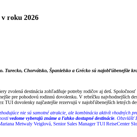
i v roku 2026
to.
Turecko, Chorvátsko, Španielsko a Grécko sú najobľúbenejšie kra
ery zvolená destinácia zohľadňuje potreby rodičov aj detí. Spoločnosť
odnejšie pre pohodovú rodinnú dovolenku. V rebríčku najvhodnejších des
cez TUI dovolenky najčastejšie rezervujú v najobľúbenejších letných d
hodujúce nie sú samotné atrakcie, ale kombinácia aktivít vhodných pre
nosti
vedome vyberajú známe a ľahko dostupné destinácie
. Obzvlášť 
Mariana Metwaly Veiglová, Senior Sales Manager TUI ReiseCenter Sl