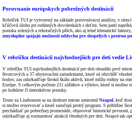
Porovnanie európskych pobrežných destinácií
Rebríček TUI je vytvorený na základe porovnávacej analýzy, v rámci
kľúčovú úlohu pri rodinných dovolenkách s deťmi. Sem patrí napríkl
ponuka zelených a rekreačných plôch, ako aj letné klimatické faktory, 
zmysluplne spájajú možnosti oddychu pre dospelých s pestrou po
V rebríčku destinácií najvhodnejších pre deti vedie L
V rebríčku TUI najvhodnejších destinácií pre deti obsadilo prvé mies
štvorcových a 37 ubytovacími zariadeniami, ktoré sú obzvlášť vhodné 
bodov, zas odzrkadľuje širokú škálu aktivít, ktoré môžu rodiny na mie
Európe. S celkovým počtom 211 zážitkov a výletov, ktoré si možno r
po kultúrne či interaktívne ponuky.
Tesne za Lisabonom sa na druhom mieste umiestnil
Neapol
,
keď dosia
si možno rezervovať a ktoré zaručujú pestrý program. S približne ši
prechádzať po pobrežnej promenáde, objavovať historické pevnosti, p
odzrkadľuje aj rozmanitosť atrakcií vhodných pre deti. Neapol tak op