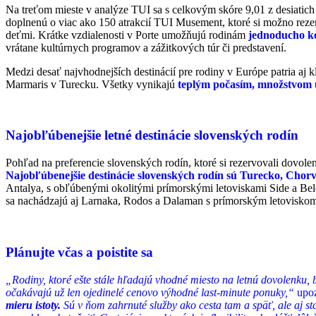
Na treťom mieste v analýze TUI sa s celkovým skóre 9,01 z desiatic
doplnenú o viac ako 150 atrakcií TUI Musement, ktoré si možno rezer
deťmi. Krátke vzdialenosti v Porte umožňujú rodinám
jednoducho k
vrátane kultúrnych programov a zážitkových túr či predstavení.
Medzi desať najvhodnejších destinácií pre rodiny v Európe patria aj 
Marmaris v Turecku. Všetky vynikajú
teplým počasím, množstvom u
Najobľúbenejšie letné destinácie slovenských rodín
Pohľad na preferencie slovenských rodín, ktoré si rezervovali dovol
Najobľúbenejšie destinácie slovenských rodín sú Turecko, Chorv
Antalya, s obľúbenými okolitými prímorskými letoviskami Side a Bele
sa nachádzajú aj Larnaka, Rodos a Dalaman s prímorským letovisko
Plánujte včas a poistite sa
„Rodiny, ktoré ešte stále hľadajú vhodné miesto na letnú dovolenku,
očakávajú už len ojedinelé cenovo výhodné last-minute ponuky,“
upo
mieru istoty.
Sú v ňom zahrnuté služby ako cesta tam a späť, ale aj st