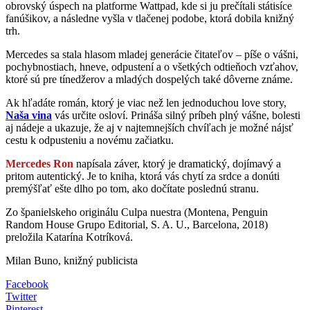
obrovský úspech na platforme Wattpad, kde si ju prečítali státisíce
fanúšikov, a následne vyšla v tlačenej podobe, ktorá dobila knižný
trh.
Mercedes sa stala hlasom mladej generácie čitateľov – píše o vášni,
pochybnostiach, hneve, odpustení a o všetkých odtieňoch vzťahov,
ktoré sú pre tínedžerov a mladých dospelých také dôverne známe.
Ak hľadáte román, ktorý je viac než len jednoduchou love story,
Naša vina
vás určite osloví. Prináša silný príbeh plný vášne, bolesti
aj nádeje a ukazuje, že aj v najtemnejších chvíľach je možné nájsť
cestu k odpusteniu a novému začiatku.
Mercedes Ron
napísala záver, ktorý je dramatický, dojímavý a
pritom autentický. Je to kniha, ktorá vás chytí za srdce a donúti
premýšľať ešte dlho po tom, ako dočítate poslednú stranu.
Zo španielskeho originálu Culpa nuestra (Montena, Penguin
Random House Grupo Editorial, S. A. U., Barcelona, 2018)
preložila Katarína Kotríková.
Milan Buno, knižný publicista
Facebook
Twitter
Pinterest