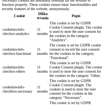
Necessary cookies are absolutely essential for the website to
function properly. These cookies ensure basic functionalities and
security features of the website, anonymously.
Dĺžka
Cookie
Popis
trvania
This cookie is set by GDPR
Cookie Consent plugin. The cookie
cookielawinfo-
11
is used to store the user consent for
checbox-analytics
months
the cookies in the category
"Analytics".
The cookie is set by GDPR cookie
cookielawinfo-
11
consent to record the user consent
checbox-functional
months
for the cookies in the category
"Functional".
This cookie is set by GDPR
cookielawinfo-
11
Cookie Consent plugin. The cookie
checbox-others
months
is used to store the user consent for
the cookies in the category "Other.
This cookie is set by GDPR
Cookie Consent plugin. The
cookielawinfo-
11
cookies is used to store the user
checkbox-necessary
months
consent for the cookies in the
category "Necessary".
This cookie is set by GDPR