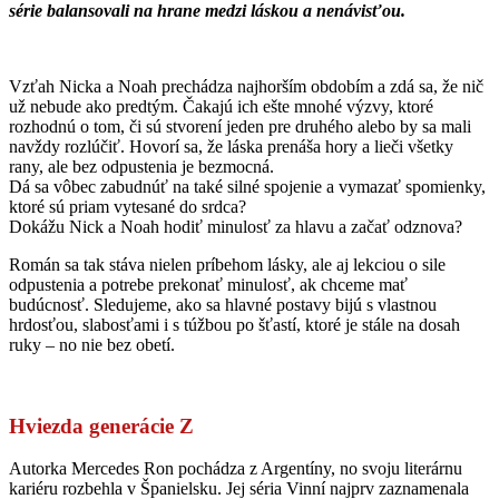
série balansovali na hrane medzi láskou a nenávisťou.
Vzťah Nicka a Noah prechádza najhorším obdobím a zdá sa, že nič
už nebude ako predtým. Čakajú ich ešte mnohé výzvy, ktoré
rozhodnú o tom, či sú stvorení jeden pre druhého alebo by sa mali
navždy rozlúčiť. Hovorí sa, že láska prenáša hory a lieči všetky
rany, ale bez odpustenia je bezmocná.
Dá sa vôbec zabudnúť na také silné spojenie a vymazať spomienky,
ktoré sú priam vytesané do srdca?
Dokážu Nick a Noah hodiť minulosť za hlavu a začať odznova?
Román sa tak stáva nielen príbehom lásky, ale aj lekciou o sile
odpustenia a potrebe prekonať minulosť, ak chceme mať
budúcnosť. Sledujeme, ako sa hlavné postavy bijú s vlastnou
hrdosťou, slabosťami i s túžbou po šťastí, ktoré je stále na dosah
ruky – no nie bez obetí.
Hviezda generácie Z
Autorka Mercedes Ron pochádza z Argentíny, no svoju literárnu
kariéru rozbehla v Španielsku. Jej séria Vinní najprv zaznamenala