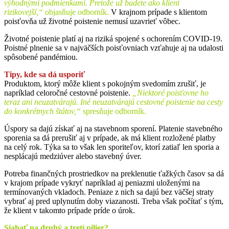
výhodnými podmienkami. Pretože už budete ako klient
rizikovejší,“
objasňuje odborník.
V krajnom prípade s klientom
poisťovňa už životné poistenie nemusí uzavrieť vôbec.
Životné poistenie platí aj na riziká spojené s ochorením COVID-19.
Poistné plnenie sa v najväčších poisťovniach vzťahuje aj na udalosti
spôsobené pandémiou.
Tipy, kde sa dá usporiť
Produktom, ktorý môže klient s pokojným svedomím zrušiť, je
napríklad celoročné cestovné poistenie.
„Niektoré poisťovne ho
teraz ani neuzatvárajú. Iné neuzatvárajú cestovné poistenie na cesty
do konkrétnych štátov,“
spresňuje odborník.
Úspory sa dajú získať aj na stavebnom sporení. Platenie stavebného
sporenia sa dá prerušiť aj v prípade, ak má klient rozložené platby
na celý rok. Týka sa to však len sporiteľov, ktorí zatiaľ len sporia a
nesplácajú medziúver alebo stavebný úver.
Potreba finančných prostriedkov na preklenutie ťažkých časov sa dá
v krajom prípade vykryť napríklad aj peniazmi uloženými na
termínovaných vkladoch. Peniaze z nich sa dajú bez väčšej straty
vybrať aj pred uplynutím doby viazanosti. Treba však počítať s tým,
že klient v takomto prípade príde o úrok.
Siahať na druhý a tretí pilier?