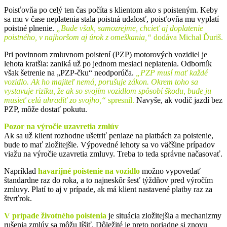
Poisťovňa po celý ten čas počíta s klientom ako s poisteným. Keby
sa mu v čase neplatenia stala poistná udalosť, poisťovňa mu vyplatí
poistné plnenie.
„Bude však, samozrejme, chcieť aj doplatenie
poistného, v najhoršom aj úrok z omeškania,“
dodáva Michal Ďuriš.
Pri povinnom zmluvnom poistení (PZP) motorových vozidiel je
lehota kratšia: zaniká už po jednom mesiaci neplatenia. Odborník
však šetrenie na „PZP-čku“ neodporúča.
„PZP musí mať každé
vozidlo. Ak ho majiteľ nemá, porušuje zákon. Okrem toho sa
vystavuje riziku, že ak so svojím vozidlom spôsobí škodu, bude ju
musieť celú uhradiť zo svojho,“
spresnil.
Navyše, ak vodič jazdí bez
PZP, môže dostať pokutu.
Pozor na výročie uzavretia zmlúv
Ak sa už klient rozhodne ušetriť peniaze na platbách za poistenie,
bude to mať zložitejšie. Výpovedné lehoty sa vo väčšine prípadov
viažu na výročie uzavretia zmluvy. Treba to teda správne načasovať.
Napríklad
havarijné poistenie na vozidlo
možno vypovedať
štandardne raz do roka, a to najneskôr šesť týždňov pred výročím
zmluvy. Platí to aj v prípade, ak má klient nastavené platby raz za
štvrťrok.
V prípade životného poistenia
je situácia zložitejšia a mechanizmy
rušenia zmlúv sa môžu líšiť. Dôležité je preto poriadne si znovu