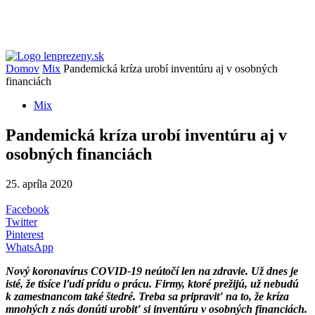
Domov
Mix
Pandemická kríza urobí inventúru aj v osobných
financiách
Mix
Pandemická kríza urobí inventúru aj v
osobných financiách
25. apríla 2020
Facebook
Twitter
Pinterest
WhatsApp
Nový koronavírus COVID-19 neútočí len na zdravie. Už dnes je
isté, že tisíce ľudí prídu o prácu. Firmy, ktoré prežijú, už nebudú
k zamestnancom také štedré. Treba sa pripraviť na to, že kríza
mnohých z nás donúti urobiť si inventúru v osobných financiách.