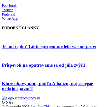
Facebook
Twitter
Pinterest
WhatsApp
PODOBNÉ ČLÁNKY
Je mu teplo? Takto spríjemníte leto vášmu psovi
Príspevok na opatrovanie sa od júla zvýšil
Ktoré obavy nám, podľa Allianzu, najčastejšie
nedajú spávať?
O NÁS
© Copyright 2026
Len Pre Chlapov.sk
, powered by Wordpress.