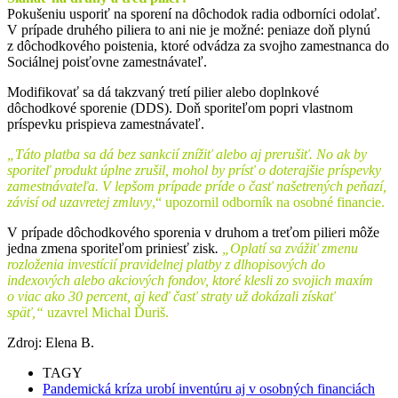
Pokušeniu usporiť na sporení na dôchodok radia odborníci odolať.
V prípade druhého piliera to ani nie je možné: peniaze doň plynú
z dôchodkového poistenia, ktoré odvádza za svojho zamestnanca do
Sociálnej poisťovne zamestnávateľ.
Modifikovať sa dá takzvaný tretí pilier alebo doplnkové
dôchodkové sporenie (DDS). Doň sporiteľom popri vlastnom
príspevku prispieva zamestnávateľ.
„Táto platba sa dá bez sankcií znížiť alebo aj prerušiť. No ak by
sporiteľ produkt úplne zrušil, mohol by prísť o doterajšie príspevky
zamestnávateľa. V lepšom prípade príde o časť našetrených peňazí,
závisí od uzavretej zmluvy
,“ upozornil odborník na osobné financie.
V prípade dôchodkového sporenia v druhom a treťom pilieri môže
jedna zmena sporiteľom priniesť zisk
.
„Oplatí sa zvážiť zmenu
rozloženia investícií pravidelnej platby z dlhopisových do
indexových alebo akciových fondov, ktoré klesli zo svojich maxím
o viac ako 30 percent, aj keď časť straty už dokázali získať
späť,“
uzavrel Michal Ďuriš.
Zdroj: Elena B.
TAGY
Pandemická kríza urobí inventúru aj v osobných financiách