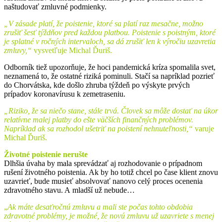
naštudovať zmluvné podmienky.
„V zásade platí, že poistenie, ktoré sa platí raz mesačne, možno
zrušiť šesť týždňov pred každou platbou. Poistenie s poistným, ktoré
je splatné v ročných intervaloch, sa dá zrušiť len k výročiu uzavretia
zmluvy,“
vysvetľuje Michal Ďuriš.
Odborník tiež upozorňuje, že hoci pandemická kríza spomalila svet,
neznamená to, že ostatné riziká pominuli. Stačí sa napríklad pozrieť
do Chorvátska, kde došlo zhruba týždeň po výskyte prvých
prípadov koronavírusu k zemetraseniu.
„Riziko, že sa niečo stane, stále trvá. Človek sa môže dostať na úkor
relatívne malej platby do ešte väčších finančných problémov.
Napríklad ak sa rozhodol ušetriť na poistení nehnuteľnosti,“
varuje
Michal Ďuriš.
Životné poistenie nerušte
Dlhšia úvaha by mala sprevádzať aj rozhodovanie o prípadnom
rušení životného poistenia. Ak by ho totiž chcel po čase klient znovu
uzavrieť, bude musieť absolvovať nanovo celý proces ocenenia
zdravotného stavu. A mladší už nebude…
„
Ak máte desaťročnú zmluvu a mali ste počas tohto obdobia
zdravotné problémy, je možné, že novú zmluvu už uzavriete s menej