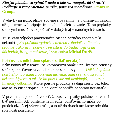
Ktorým platbám sa vyhnúť nedá a kde sa, naopak, dá škrtať?
Prečítajte si rady Michala Ďuriša, partnera spoločnosti
Umbrella
Group
.
Výdavky na jedlo, platby spojené s bývaním – a v dnešných časoch
už aj internetové pripojenie a mobilné telefonovanie. To sú poplatky,
s ktorými musí človek počítať v dobrých aj v náročných časoch.
Tu sa však výpočet pravidelných platieb bežného spotrebiteľa
nekončí
.
„Pri počítaní výdavkov netreba zabúdať na finančné
produkty, ako sú hypoúvery, investície do budúcnosti či na
dôchodok, lízing a poistenie,“
vymenúva
Michal Ďuriš.
Poisťovne s odkladom splátok zatiaľ nerátajú
Kým banky už v reakcii na koronakrízu ohlásili pri úveroch odklady
splátok, poisťovne sa zatiaľ touto cestou nevydali.
„Odklad splátok
poistného napríklad z poistenia majetku, auta či života sa zatiaľ
nekoná. Vyzerá to tak, že ho poisťovne ani neplánujú,“
upozornil
finančný odborník.
Ktoré poistné produkty sa dajú zrušiť bez toho,
aby na to klient doplatil, a na ktoré odporúča odborník nesiahať?
V prvom rade je dobré vedieť, že zastaviť platby poistného nemusí
byť riešením. Ak poistenie neuhradíte, poisťovňa ho môže po
predchádzajúcej výzve zrušiť, a to už do dvoch mesiacov odo dňa
splatnosti poistného.