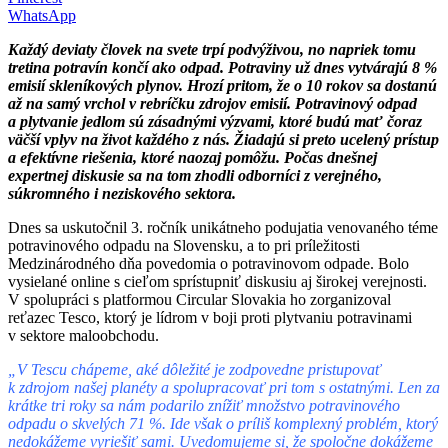
WhatsApp
Každý deviaty človek na svete trpí podvýživou, no napriek tomu
tretina potravín končí ako odpad. Potraviny už dnes vytvárajú 8 %
emisií skleníkových plynov. Hrozí pritom, že o
10 rokov sa dostanú
až na samý vrchol v
rebríčku zdrojov emisií. Potravinový odpad
a
plytvanie jedlom sú zásadnými výzvami, ktoré budú mať čoraz
väčší vplyv na život každého z
nás. Žiadajú si preto ucelený prístup
a
efektívne riešenia, ktoré naozaj pomôžu. Počas dnešnej
expertnej diskusie sa na tom zhodli odborníci z
verejného,
súkromného i
neziskového sektora.
Dnes sa uskutočnil 3. ročník unikátneho podujatia venovaného téme
potravinového odpadu na Slovensku, a to pri príležitosti
Medzinárodného dňa povedomia o potravinovom odpade. Bolo
vysielané online s cieľom sprístupniť diskusiu aj širokej verejnosti.
V spolupráci s platformou Circular Slovakia ho zorganizoval
reťazec Tesco, ktorý je lídrom v boji proti plytvaniu potravinami
v sektore maloobchodu.
„V Tescu chápeme, aké dôležité je zodpovedne pristupovať
k
zdrojom našej planéty a
spolupracovať pri tom s ostatnými. Len za
krátke tri roky sa nám podarilo znížiť množstvo potravinového
odpadu o skvelých
71 %. Ide však o príliš komplexný problém, ktorý
nedokážeme vyriešiť sami. Uvedomujeme si, že spoločne dokážeme