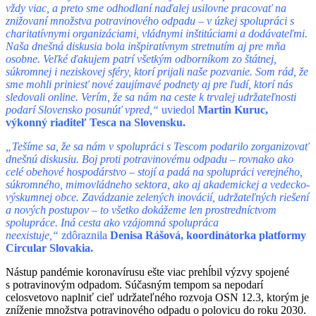
vždy viac, a preto sme odhodlaní naďalej usilovne pracovať na
znižovaní množstva potravinového odpadu – v úzkej spolupráci s
charitatívnymi organizáciami, vládnymi inštitúciami a dodávateľmi.
Naša dnešná diskusia bola inšpiratívnym stretnutím aj pre mňa
osobne. Veľké ďakujem patrí všetkým odborníkom zo štátnej,
súkromnej i neziskovej sféry, ktorí prijali naše pozvanie. Som rád, že
sme mohli priniesť nové zaujímavé podnety aj pre ľudí, ktorí nás
sledovali online. Verím, že sa nám na ceste k
trvalej udržateľnosti
podarí Slovensko posunúť vpred,“
uviedol
Martin Kuruc,
výkonný riaditeľ Tesca na Slovensku.
„Tešíme sa, že sa nám v
spolupráci s
Tescom podarilo zorganizovať
dnešnú diskusiu. Boj proti potravinovému odpadu – rovnako ako
celé obehové hospodárstvo – stojí a padá na spolupráci verejného,
súkromného, mimovládneho sektora, ako aj akademickej a vedecko-
výskumnej obce. Zavádzanie zelených inovácií, udržateľných riešení
a
nových postupov – to všetko dokážeme len prostredníctvom
spolupráce. Iná cesta ako vzájomná spolupráca
neexistuje,“
zdôraznila
Denisa Rášová, koordinátorka platformy
Circular Slovakia.
Nástup pandémie koronavírusu ešte viac prehĺbil výzvy spojené
s potravinovým odpadom. Súčasným tempom sa nepodarí
celosvetovo naplniť cieľ udržateľného rozvoja OSN 12.3, ktorým je
zníženie množstva potravinového odpadu o polovicu do roku 2030.