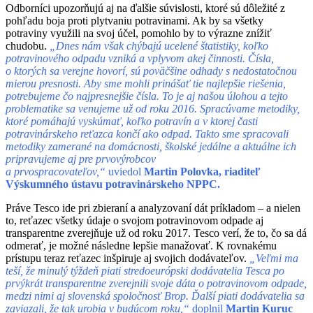
Odborníci upozorňujú aj na ďalšie súvislosti, ktoré sú dôležité z
pohľadu boja proti plytvaniu potravinami. Ak by sa všetky
potraviny využili na svoj účel, pomohlo by to výrazne znížiť
chudobu.
„Dnes nám však chýbajú ucelené štatistiky, koľko
potravinového odpadu vzniká a
vplyvom akej činnosti. Čísla,
o
ktorých sa verejne hovorí, sú poväčšine odhady s
nedostatočnou
mierou presnosti. Aby sme mohli prinášať tie najlepšie riešenia,
potrebujeme čo najpresnejšie čísla. To je aj našou úlohou a
tejto
problematike sa venujeme už od roku 2016. Spracúvame metodiky,
ktoré pomáhajú vyskúmať, koľko potravín a
v
ktorej časti
potravinárskeho reťazca končí ako odpad. Takto sme spracovali
metodiky zamerané na domácnosti, školské jedálne a
aktuálne ich
pripravujeme aj pre prvovýrobcov
a
prvospracovateľov,“
uviedol
Martin Polovka, riaditeľ
Výskumného ústavu potravinárskeho NPPC.
Práve Tesco ide pri zbieraní a analyzovaní dát príkladom – a nielen
to, reťazec všetky údaje o svojom potravinovom odpade aj
transparentne zverejňuje už od roku 2017. Tesco verí, že to, čo sa dá
odmerať, je možné následne lepšie manažovať. K rovnakému
prístupu teraz reťazec inšpiruje aj svojich dodávateľov.
„Veľmi ma
teší, že minulý týždeň piati stredoeurópski dodávatelia Tesca po
prvýkrát transparentne zverejnili svoje dáta o potravinovom odpade,
medzi nimi aj slovenská spoločnosť Brop. Ďalší piati dodávatelia sa
zaviazali, že tak urobia v
budúcom roku,“
doplnil
Martin Kuruc