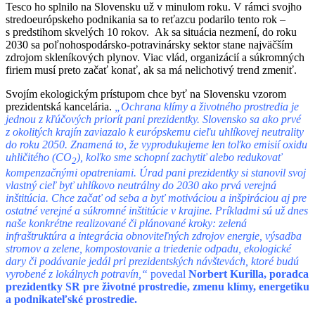
Tesco ho splnilo na Slovensku už v minulom roku. V rámci svojho
stredoeurópskeho podnikania sa to reťazcu podarilo tento rok –
s predstihom skvelých 10 rokov. Ak sa situácia nezmení, do roku
2030 sa poľnohospodársko-potravinársky sektor stane najväčším
zdrojom skleníkových plynov. Viac vlád, organizácií a súkromných
firiem musí preto začať konať, ak sa má nelichotivý trend zmeniť.
Svojím ekologickým prístupom chce byť na Slovensku vzorom
prezidentská kancelária.
„Ochrana klímy a životného prostredia je
jednou z kľúčových priorít pani prezidentky. Slovensko sa ako prvé
z okolitých krajín zaviazalo k európskemu cieľu uhlíkovej neutrality
do roku 2050. Znamená to, že vyprodukujeme len toľko emisií oxidu
uhličitého (CO
), koľko sme schopní zachytiť alebo redukovať
2
kompenzačnými opatreniami. Úrad pani prezidentky si stanovil svoj
vlastný cieľ byť uhlíkovo neutrálny do 2030 ako prvá verejná
inštitúcia. Chce začať od seba a byť motiváciou a inšpiráciou aj pre
ostatné verejné a súkromné inštitúcie v krajine. Príkladmi sú už dnes
naše konkrétne realizované či plánované kroky: zelená
infraštruktúra a integrácia obnoviteľných zdrojov energie, výsadba
stromov a zelene, kompostovanie a triedenie odpadu, ekologické
dary či podávanie jedál pri prezidentských návštevách, ktoré budú
vyrobené z lokálnych potravín,“
povedal
Norbert Kurilla, poradca
prezidentky SR pre životné prostredie, zmenu klímy, energetiku
a podnikateľské prostredie.