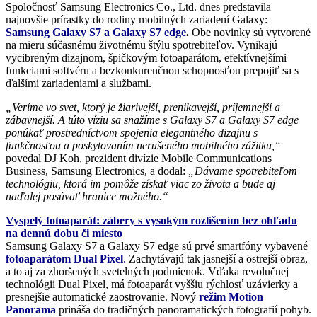
Spoločnosť Samsung Electronics Co., Ltd. dnes predstavila
najnovšie prírastky do rodiny mobilných zariadení Galaxy:
Samsung Galaxy S7 a Galaxy S7 edge
.
Obe novinky sú vytvorené
na mieru súčasnému životnému štýlu spotrebiteľov. Vynikajú
vycibreným dizajnom, špičkovým fotoaparátom, efektívnejšími
funkciami softvéru a bezkonkurenčnou schopnosťou prepojiť sa s
ďalšími zariadeniami a službami.
„Veríme vo svet, ktorý je žiarivejší, prenikavejší, príjemnejší a
zábavnejší. A túto víziu sa snažíme s Galaxy S7 a Galaxy S7 edge
ponúkať prostredníctvom spojenia elegantného dizajnu s
funkčnosťou a poskytovaním nerušeného mobilného zážitku,“
povedal DJ Koh, prezident divízie Mobile Communications
Business, Samsung Electronics, a dodal:
„Dávame spotrebiteľom
technológiu, ktorá im pomôže získať viac zo života a bude aj
naďalej posúvať hranice možného.“
Vyspelý fotoaparát: zábery s vysokým rozlíšením bez ohľadu
na dennú dobu či miesto
Samsung Galaxy S7 a Galaxy S7 edge sú prvé smartfóny vybavené
fotoaparátom Dual Pixel
.
Zachytávajú tak jasnejší a ostrejší obraz,
a to aj za zhoršených svetelných podmienok. Vďaka revolučnej
technológii Dual Pixel, má fotoaparát vyššiu rýchlosť uzávierky a
presnejšie automatické zaostrovanie. Nový
režim Motion
Panorama
prináša do tradičných panoramatických fotografií pohyb.