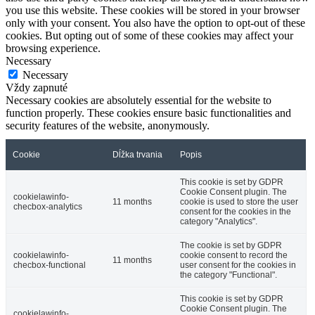
you use this website. These cookies will be stored in your browser
only with your consent. You also have the option to opt-out of these
cookies. But opting out of some of these cookies may affect your
browsing experience.
Necessary
Necessary
Vždy zapnuté
Necessary cookies are absolutely essential for the website to
function properly. These cookies ensure basic functionalities and
security features of the website, anonymously.
Cookie
Dĺžka trvania
Popis
This cookie is set by GDPR
Cookie Consent plugin. The
cookielawinfo-
11 months
cookie is used to store the user
checbox-analytics
consent for the cookies in the
category "Analytics".
The cookie is set by GDPR
cookielawinfo-
cookie consent to record the
11 months
checbox-functional
user consent for the cookies in
the category "Functional".
This cookie is set by GDPR
Cookie Consent plugin. The
cookielawinfo-