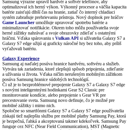
Samsung výrazne upravil hardvér a softvér telefónov, aby
optimalizoval ich herný výkon. Výkonný procesor a väčšia kapacita
batérie zaisťujú dlhší čas na hranie, zatiaľ čo interný chladiaci
systém zabraňuje prehrievaniu prístroja. Nový doplnok pre hráčov
Game Launcher
umožňuje upravovať spotrebu batérie a
minimalizovať notifikácie. Okrem toho môžu používatelia svoje
herné zážitky nahrávať a svoje obrazovky zdieľať s ostatnými
hráčmi. Vďaka spárovaniu s
Vulkan API
si užívatelia Galaxy S7 a
Galaxy S7 edge užijú aj graficky náročné hry bez toho, aby príliš
vyťažovali batériu.
Galaxy Experience
Samsung aj naďalej posúva hranice hardvéru, softvéru a služieb.
Vytvára tak zariadenia, ktoré zlepšujú spôsob pripojenia, zdieľanie
a užívania si života. Vďaka ničím nerušeným mobilným zážitkom
posúva Samsung hranice súdobých technológií.
Či už je to bezproblémové prepojenie Galaxy S7 a Galaxy S7 edge
s novými inteligentnými hodinkami Gear S2 Classic pre
monitorovanie kondície, alebo prepojenie s Gear VR pre
precestovanie sveta. Samsung novo definuje, čo je možné pre
mobilné zážitky i mimo nich.
Spoločne so smartfónmi Galaxy S7 a Galaxy S7 edge používatelia
získajú tiež najlepšiu službu pre mobilné platby Samsung Pay, ktorá
je bezpečná, ľahká a akceptovaná takmer kdekoľvek. Samsung Pay
funguje cez NFC (Near Field Communication), MST (Magnetic