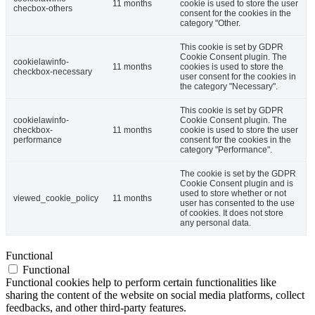
11 months
cookie is used to store the user
checbox-others
consent for the cookies in the
category "Other.
This cookie is set by GDPR
Cookie Consent plugin. The
cookielawinfo-
11 months
cookies is used to store the
checkbox-necessary
user consent for the cookies in
the category "Necessary".
This cookie is set by GDPR
cookielawinfo-
Cookie Consent plugin. The
checkbox-
11 months
cookie is used to store the user
performance
consent for the cookies in the
category "Performance".
The cookie is set by the GDPR
Cookie Consent plugin and is
used to store whether or not
viewed_cookie_policy
11 months
user has consented to the use
of cookies. It does not store
any personal data.
Functional
Functional
Functional cookies help to perform certain functionalities like
sharing the content of the website on social media platforms, collect
feedbacks, and other third-party features.