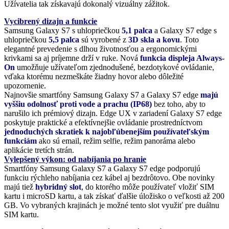
Užívatelia tak získavajú dokonalý vizuálny zážitok.
Vycibrený dizajn a funkcie
Samsung Galaxy S7 s uhlopriečkou
5,1 palca
a Galaxy S7 edge s
uhlopriečkou
5,5 palca
sú vyrobené z
3D skla a kovu
. Toto
elegantné prevedenie s dlhou životnosťou a ergonomickými
krivkami sa aj príjemne drží v ruke. Nová
funkcia displeja Always-
On
umožňuje užívateľom zjednodušené, bezdotykové ovládanie,
vďaka ktorému nezmeškáte žiadny hovor alebo dôležité
upozornenie.
Najnovšie smartfóny Samsung Galaxy S7 a Galaxy S7 edge
majú
vyššiu odolnosť proti vode a prachu (IP68)
bez toho, aby to
narušilo ich prémiový dizajn. Edge UX v zariadení Galaxy S7 edge
poskytuje praktické a efektívnejšie ovládanie prostredníctvom
jednoduchých skratiek k najobľúbenejším používateľským
funkciám
ako sú email, režim selfie, režim panoráma alebo
aplikácie tretích strán.
Vylepšený výkon: od nabíjania po hranie
Smartfóny Samsung Galaxy S7 a Galaxy S7 edge podporujú
funkciu rýchleho nabíjania cez kábel aj bezdrôtovo. Obe novinky
majú tiež
hybridný slot
, do ktorého môže používateľ vložiť SIM
kartu i microSD kartu, a tak získať ďalšie úložisko o veľkosti až 200
GB. Vo vybraných krajinách je možné tento slot využiť pre duálnu
SIM kartu.