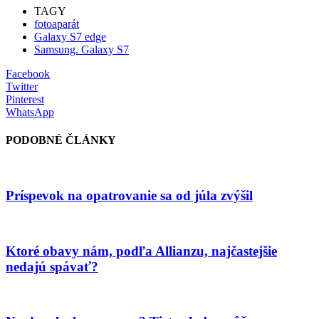
TAGY
fotoaparát
Galaxy S7 edge
Samsung. Galaxy S7
Facebook
Twitter
Pinterest
WhatsApp
PODOBNÉ ČLÁNKY
Príspevok na opatrovanie sa od júla zvýšil
Ktoré obavy nám, podľa Allianzu, najčastejšie
nedajú spávať?