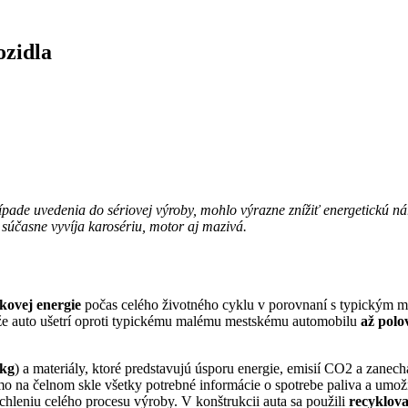
ozidla
prípade uvedenia do sériovej výroby, mohlo výrazne znížiť energetickú 
 súčasne vyvíja karosériu, motor aj mazivá.
kovej energie
počas celého životného cyklu v porovnaní s typickým m
, že auto ušetrí oproti typickému malému mestskému automobilu
až polo
 kg
) a materiály, ktoré predstavujú úsporu energie, emisií CO2 a zane
mo na čelnom skle všetky potrebné informácie o spotrebe paliva a
umožň
ýchleniu celého procesu výroby. V konštrukcii auta sa použili
recyklov