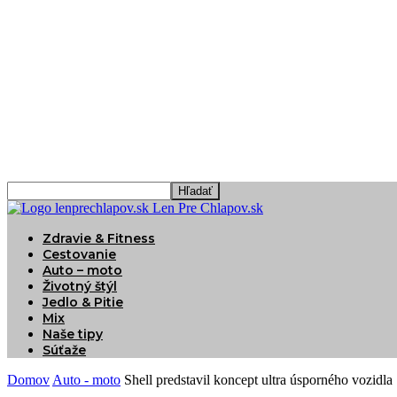
Len Pre Chlapov.sk
Zdravie & Fitness
Cestovanie
Auto – moto
Životný štýl
Jedlo & Pitie
Mix
Naše tipy
Súťaže
Domov
Auto - moto
Shell predstavil koncept ultra úsporného vozidla