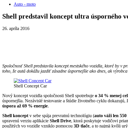
Auto - moto
Shell predstavil koncept ultra úsporného v
26. apríla 2016
Spoločnosť Shell predstavila koncept mestského vozidla, ktoré by v 
toho, že autá dokážu jazdiť zásadne úspornejšie ako dnes, ak výrobca
Shell Concept Car
Nový koncept vozidla spoločnosti Shell spotrebuje
o 34 % menej cel
úspornejšia. Nezávislé testovanie a štúdie životného cyklu dokazujú
úspora až 69 % energie
.
Shell koncept
v sebe spája prevratnú technológiu (
auto váži len 550
upravenú verziu aplikácie
Shell Drive
, ktorá poskytuje vodičovi pria
použitých vo vozidle vzniklo pomocou
3D tlače
, a to najmä kvôli ur