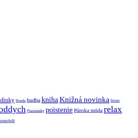
Knižná novinka
kniha
dinky
hudba
lexus
Honda
oddych
relax
poistenie
Pánska móda
Pneumatiky
tomobili