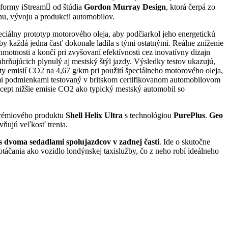
atformy iStream od štúdia
Gordon Murray Design
, ktorá čerpá zo
nu, vývoju a produkcii automobilov.
ciálny prototyp motorového oleja, aby podčiarkol jeho energetickú
by každá jedna časť dokonale ladila s tými ostatnými. Reálne zníženie
motnosti a končí pri zvyšovaní efektívnosti cez inovatívny dizajn
ahrňujúcich plynulý aj mestský štýl jazdy. Výsledky testov ukazujú,
ty emisií CO2 na 4,67 g/km pri použití špeciálneho motorového oleja,
ými podmienkami testovaný v britskom certifikovanom automobilovom
cept nižšie emisie CO2 ako typický mestský automobil so
 prémiového produktu
Shell Helix Ultra
s technológiou
PurePlus
.
Geo
vňujú veľkosť trenia.
s dvoma sedadlami spolujazdcov v zadnej časti
. Ide o skutočne
áčania ako vozidlo londýnskej taxislužby, čo z neho robí ideálneho