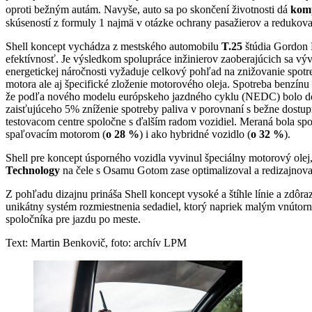
oproti bežným autám. Navyše, auto sa po skončení životnosti dá
komp
skúseností z formuly 1 najmä v otázke ochrany pasažierov a redukova
Shell koncept vychádza z mestského automobilu
T.25
štúdia Gordon M
efektívnosť. Je výsledkom spolupráce inžinierov zaoberajúcich sa výv
energetickej náročnosti vyžaduje celkový pohľad na znižovanie spotre
motora ale aj špecifické zloženie motorového oleja. Spotreba benzínu 
že podľa nového modelu európskeho jazdného cyklu (NEDC) bolo d
zaisťujúceho 5% zníženie spotreby paliva v porovnaní s bežne dost
testovacom centre spoločne s ďalším radom vozidiel. Meraná bola sp
spaľovacím motorom (
o 28 %
) i ako hybridné vozidlo (
o 32 %
).
Shell pre koncept úsporného vozidla vyvinul špeciálny motorový ole
Technology
na čele s Osamu Gotom zase optimalizoval a redizajnoval
Z pohľadu dizajnu prináša Shell koncept vysoké a štíhle línie a zdô
unikátny systém rozmiestnenia sedadiel, ktorý napriek malým vnútorn
spoločníka pre jazdu po meste.
Text: Martin Benkovič, foto: archív LPM