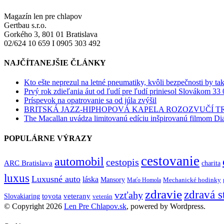
Magazín len pre chlapov
Gertbau s.r.o.
Gorkého 3, 801 01 Bratislava
02/624 10 659 I 0905 303 492
NAJČÍTANEJŠIE ČLÁNKY
Kto ešte neprezul na letné pneumatiky, kvôli bezpečnosti by ta
Prvý rok zdieľania áut od ľudí pre ľudí priniesol Slovákom 33 
Príspevok na opatrovanie sa od júla zvýšil
BRITSKÁ JAZZ-HIPHOPOVÁ KAPELA ROZOZVUČÍ 
The Macallan uvádza limitovanú edíciu inšpirovanú filmom Di
POPULÁRNE VÝRAZY
cestovanie
automobil
cestopis
ARC Bratislava
charita
luxus
Luxusné auto
láska
Mansory
Mechanické hodinky
Maťo Homola
zdravie
zdravá s
vzťahy
toyota
veterany
Slovakiaring
veterán
© Copyright 2026
Len Pre Chlapov.sk
, powered by Wordpress.