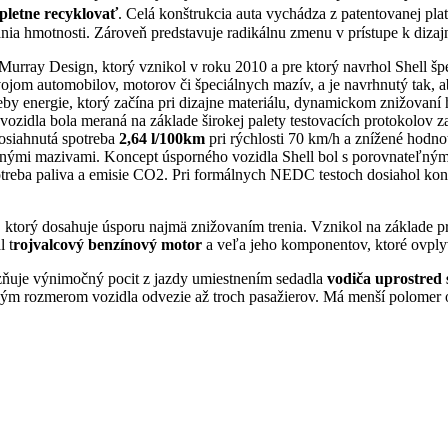
letne recyklovať
. Celá konštrukcia auta vychádza z patentovanej pl
nia hmotnosti. Zároveň predstavuje radikálnu zmenu v prístupe k dizaj
urray Design, ktorý vznikol v roku 2010 a pre ktorý navrhol Shell špe
ojom automobilov, motorov či špeciálnych mazív, a je navrhnutý tak, a
by energie, ktorý začína pri dizajne materiálu, dynamickom znižovaní h
vozidla bola meraná na základe širokej palety testovacích protokolov z
osiahnutá spotreba
2,64 l/100km
pri rýchlosti 70 km/h a znížené hodno
upnými mazivami. Koncept úsporného vozidla Shell bol s porovnateľn
otreba paliva a emisie CO2. Pri formálnych NEDC testoch dosiahol kon
j, ktorý dosahuje úsporu najmä znižovaním trenia. Vznikol na základe
 t
rojvalcový benzínový motor
a veľa jeho komponentov, ktoré ovply
razňuje výnimočný pocit z jazdy umiestnením sedadla
vodiča uprostred 
ým rozmerom vozidla odvezie až troch pasažierov. Má menší polomer ot