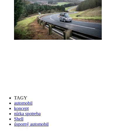
TAGY
automobil
koncept
nízka spotreba
Shell
úsporný automobil