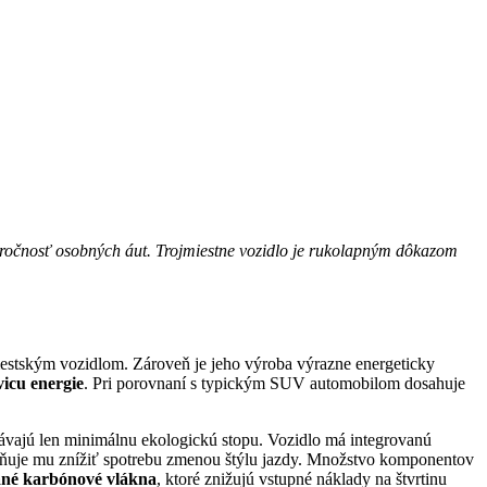
náročnosť osobných áut. Trojmiestne vozidlo je rukolapným dôkazom
estským vozidlom. Zároveň je jeho výroba výrazne energeticky
vicu energie
. Pri porovnaní s typickým SUV automobilom dosahuje
chávajú len minimálnu ekologickú stopu. Vozidlo má integrovanú
uje mu znížiť spotrebu zmenou štýlu jazdy. Množstvo komponentov
ané karbónové vlákna
, ktoré znižujú vstupné náklady na štvrtinu