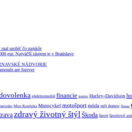
k mal urobiť čo najskôr
000 eur. Najväčší záujem je v Bratislave
TRNAVSKÉ NÁDVORIE
amonds are forever
dovolenka
financie
ho
Harley-Davidson
elektromobil
gastro
motošport
móda
Motocykel
Miro Konôpka
môj domov
mercedes
Nissan
zdravý životný štýl
trava
Škoda
športové au
šport