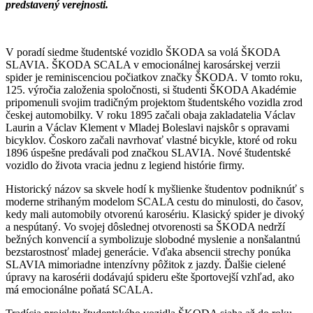
predstavený verejnosti.
V poradí siedme študentské vozidlo ŠKODA sa volá ŠKODA
SLAVIA. ŠKODA SCALA v emocionálnej karosárskej verzii
spider je reminiscenciou počiatkov značky ŠKODA. V tomto roku,
125. výročia založenia spoločnosti, si študenti ŠKODA Akadémie
pripomenuli svojim tradičným projektom študentského vozidla zrod
českej automobilky. V roku 1895 začali obaja zakladatelia Václav
Laurin a Václav Klement v Mladej Boleslavi najskôr s opravami
bicyklov. Čoskoro začali navrhovať vlastné bicykle, ktoré od roku
1896 úspešne predávali pod značkou SLAVIA. Nové študentské
vozidlo do života vracia jednu z legiend histórie firmy.
Historický názov sa skvele hodí k myšlienke študentov podniknúť s
moderne strihaným modelom SCALA cestu do minulosti, do časov,
kedy mali automobily otvorenú karosériu. Klasický spider je divoký
a nespútaný. Vo svojej dôslednej otvorenosti sa ŠKODA nedrží
bežných konvencií a symbolizuje slobodné myslenie a nonšalantnú
bezstarostnosť mladej generácie. Vďaka absencii strechy ponúka
SLAVIA mimoriadne intenzívny pôžitok z jazdy. Ďalšie cielené
úpravy na karosérii dodávajú spideru ešte športovejší vzhľad, ako
má emocionálne poňatá SCALA.