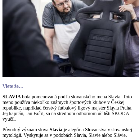
Viete že…
SLAVIA
bola pomenovaná podľa slovanského mena Slavia. Toto
meno používa niekoľko známych športových klubov v Českej
republike, napríklad čerstvý futbalový ligový majster Slavia Praha.
Jej kapitán, Jan Bořil, sa na strednom odbornom učilišti ŠKODA
vyučil.
Pôvodný význam slova
Slavia
je alegória Slovanstva v slovanskej
mytológii. Vyskytuje sa v podobách Slavia, Slavie alebo Slávie.