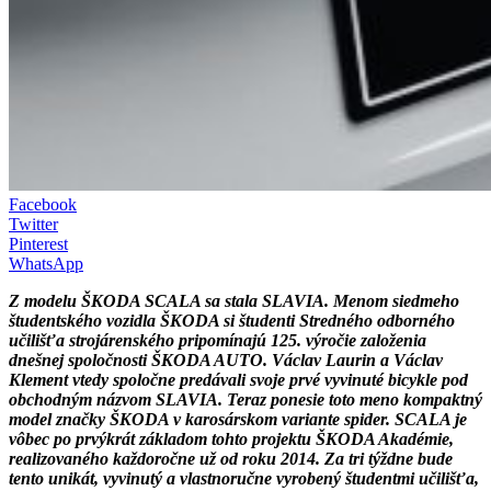
Facebook
Twitter
Pinterest
WhatsApp
Z modelu
ŠKODA
SCALA sa stala SLAVIA. Menom siedmeho
študentského vozidla ŠKODA si študenti Stredného odborného
učilišťa strojárenského pripomínajú 125. výročie založenia
dnešnej spoločnosti ŠKODA AUTO.
Václav Laurin
a
Václav
Klement vtedy spoločne predávali svoje prvé vyvinuté bicykle pod
obchodným názvom SLAVIA. Teraz ponesie toto meno kompaktný
model značky ŠKODA v karosárskom variante spider. SCALA je
vôbec po prvýkrát základom tohto projektu ŠKODA Akadémie,
realizovaného každoročne už od roku 2014. Za tri týždne bude
tento unikát, vyvinutý a vlastnoručne vyrobený študentmi učilišťa,