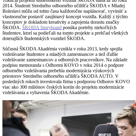
Tradícia projektu študentského vozidla ŠKODA siaha až do roku
2014. Študenti Stredného odborného učilišťa ŠKODA v Mladej
Boleslavi môžu od tohto času každoročne naplánovať, vyvinúť a
vlastnoručne postaviť zaujímavý koncept vozidla. Každý z týchto
konceptov je dokladom kreativity a zapojenia dorastu značky
ŠKODA.
ŠKODA Storyboard
ponúka portréty niekoľkých
študentov, ktorí sa podieľali na tomto projekte a prehľad všetkých
doterajších študentských vozidiel ŠKODA.
Súčasná ŠKODA Akadémia vznikla v roku 2013, kedy spojila
vzdelávanie študentov a mladých zamestnancov a tiež ďalšie
vzdelávanie zamestnancov a odborných pracovníkov. Na základe
podpisu memoranda s Odbormi KOVO v roku 2014 o podpore
odborného vzdelávania prebehla modernizácia výukových
priestorov Stredného odborného učilišťa ŠKODA AUTO. V
posledných rokoch investovala firma s podporou Odborov KOVO
viac ako 300 miliónov českých korún do projektu modernizácie
vzdelávania a vybavenia ŠKODA Akadémie.