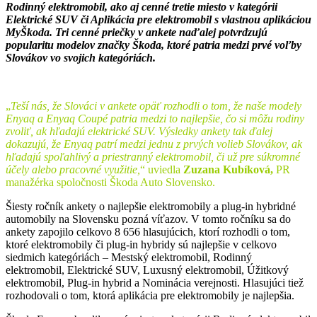
Rodinný elektromobil, ako aj cenné tretie miesto v kategórii
Elektrické SUV či Aplikácia pre elektromobil s vlastnou aplikáciou
MyŠkoda. Tri cenné priečky v ankete naďalej potvrdzujú
popularitu modelov značky Škoda, ktoré patria medzi prvé voľby
Slovákov vo svojich kategóriách.
„
Teší nás, že Slováci v ankete opäť rozhodli o tom, že naše modely
Enyaq a Enyaq Coupé patria medzi to najlepšie, čo si môžu rodiny
zvoliť, ak hľadajú elektrické SUV. Výsledky ankety tak ďalej
dokazujú, že Enyaq patrí medzi jednu z prvých volieb Slovákov, ak
hľadajú spoľahlivý a priestranný elektromobil, či už pre súkromné
účely alebo pracovné využitie,
“ uviedla
Zuzana Kubíková,
PR
manažérka spoločnosti Škoda Auto Slovensko.
Šiesty ročník ankety o najlepšie elektromobily a plug-in hybridné
automobily na Slovensku pozná víťazov. V tomto ročníku sa do
ankety zapojilo celkovo 8 656 hlasujúcich, ktorí rozhodli o tom,
ktoré elektromobily či plug-in hybridy sú najlepšie v celkovo
siedmich kategóriách – Mestský elektromobil, Rodinný
elektromobil, Elektrické SUV, Luxusný elektromobil, Úžitkový
elektromobil, Plug-in hybrid a Nominácia verejnosti. Hlasujúci tiež
rozhodovali o tom, ktorá aplikácia pre elektromobily je najlepšia.