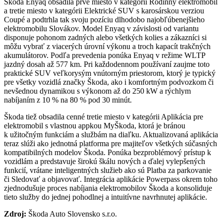
Škoda Enyaq obsadila prvé miesto v kategórii Rodinný elektromobil
a tretie miesto v kategórii Elektrické SUV s karosárskou verziou
Coupé a podtrhla tak svoju pozíciu dlhodobo najobľúbenejšieho
elektromobilu Slovákov. Model Enyaq v závislosti od variantu
disponuje pohonom zadných alebo všetkých kolies a zákazníci si
môžu vybrať z viacerých úrovní výkonu a troch kapacít trakčných
akumulátorov. Podľa prevedenia ponúka Enyaq v režime WLTP
jazdný dosah až 577 km. Pri každodennom používaní zaujme toto
praktické SUV veľkorysým vnútorným priestorom, ktorý je typický
pre všetky vozidlá značky Škoda, ako i komfortným podvozkom či
nevšednou dynamikou s výkonom až do 250 kW a rýchlym
nabíjaním z 10 % na 80 % pod 30 minút.
Škoda tiež obsadila cenné tretie miesto v kategórii Aplikácia pre
elektromobil s vlastnou appkou MyŠkoda, ktorá je bránou
k užitočným funkciám a službám na diaľku. Aktualizovaná aplikácia
teraz slúži ako jednotná platforma pre majiteľov všetkých súčasných
kompatibilných modelov Škoda. Ponúka bezproblémový prístup k
vozidlám a predstavuje širokú škálu nových a ďalej vylepšených
funkcií, vrátane inteligentných služieb ako sú Platba za parkovanie
či Sledovať a objavovať. Integrácia aplikácie Powerpass okrem toho
zjednodušuje proces nabíjania elektromobilov Škoda a konsoliduje
tieto služby do jednej pohodlnej a intuitívne navrhnutej aplikácie.
Zdroj:
Škoda Auto Slovensko s.r.o.